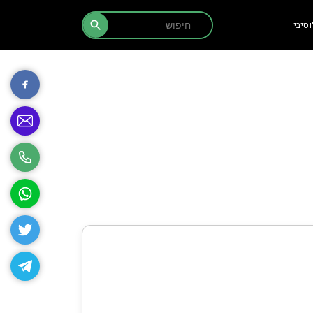
Search Button
Search
סיבי
for: