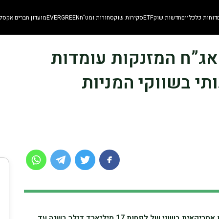
דוחות כלכליים
חדשות שוק
ETF
סקירות שוק
סחורות ומט”ח
EVERGREEN
מועדון חברים אקסלו
 האג”ח המזנקות עומדות
תי בשווקי המניות
סין התחייבה לרכוש תוצרת חקלאית אמריקאית בשווי של לפחות 17 מיליארד דולר בשנה עד