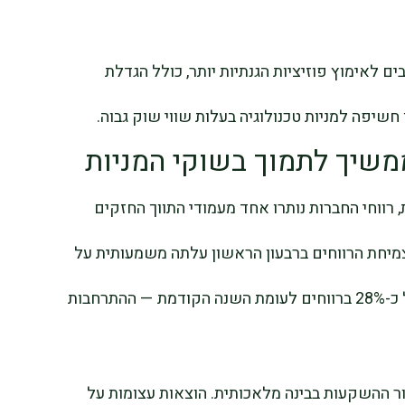
ם לאימוץ פוזיציות הגנתיות יותר, כולל הגדלת
שיפה למניות טכנולוגיה בעלות שווי שוק גבוה.
משיך לתמוך בשוקי המניות
 רווחי החברות נותרו אחד מעמודי התווך החזקים
ר התומכים בשוקי המניות בשנת 2026. צמיחת הרווחים ברבעון הראשון עלתה משמעותית על
הציפיות, כאשר אנליסטים צופים צמיחה של כ-28% ברווחים לעומת השנה הקודמת — ההתרחבות
ר ההשקעות בבינה מלאכותית. הוצאות עצומות על