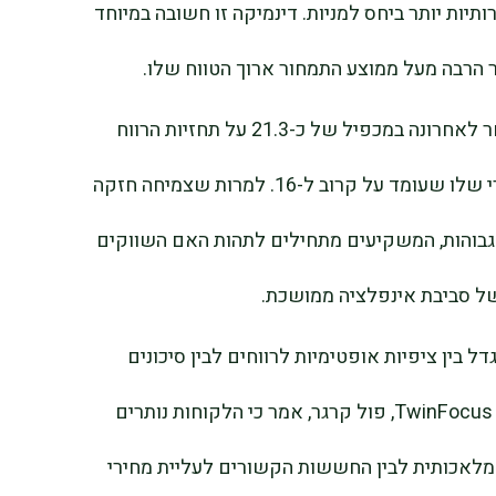
תיות יותר ביחס למניות. דינמיקה זו חשובה במיוחד
לפי LSEG Datastream, מדד S&P 500 נסחר לאחרונה במכפיל של כ-21.3 על תחזיות הרווח
העתידיות, משמעותית מעל הממוצע ההיסטורי שלו שעומד על קרוב ל-16. למרות שצמיחה חזקה
גבוהות, המשקיעים מתחילים לתהות האם השווקים
ל סביבת אינפלציה ממושכת.
ל בין ציפיות אופטימיות לרווחים לבין סיכונים
מאקרו-כלכליים מתגברים. מייסד-שותף של TwinFocus, פול קרגר, אמר כי הלקוחות נותרים
המלאכותית לבין החששות הקשורים לעליית מחירי