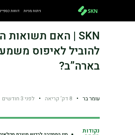
ניתוח מניות
דוחות כספיים
SKN | האם תשואות
להוביל לאיפוס משמעו
בארה”ב?
עומר בר
•
8 דק’ קריאה
•
לפני 3 חודשים
נקודות