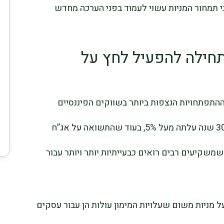
 תמחור המניות עשוי לעמוד בפני הערכה מחדש
חילה להפעיל לחץ על
התפתחויות הנצפות ביותר בשווקים הפיננסיים
הגלובליים. תשואת אג”ח ממשלת ארה”ב ל-30 שנה עלתה מעל 5%, בעוד שהתשואה על אג”ח
נים זינקה מעל 4.5% — רמות שמשקיעים רבים רואים כבעייתיות יותר ויותר עבור
ל מניות משום שעלויות המימון עולות הן עבור עסקים