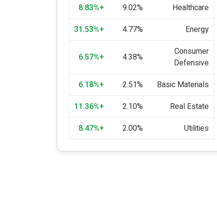
+8.83%
9.02%
Healthcare
+31.53%
4.77%
Energy
Consumer
+6.57%
4.38%
Defensive
+6.18%
2.51%
Basic Materials
+11.36%
2.10%
Real Estate
+8.47%
2.00%
Utilities