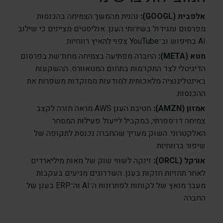
אלפבית (GOOGL):
נהנית מהמשך הצמיחה בהכנסות
מפרסום ומגידול בשירותי הענן. אנליסטים מציינים כי שילוב
AI בחיפוש וב־YouTube צפוי להאיץ רווחיות.
מטא (META):
החברה מפתיעה בצמיחה מחודשת בפרסום
הדיגיטלי לצד התקדמות בתחום המטאוורס. ההשקעות
באינטליגנציה מלאכותית למודעות ממוקדות משפרות את
ההכנסות.
אמזון (AMZN):
חטיבת הענן AWS מראה חזרה לקצב
צמיחה דו־ספרתי, במקביל לייעול פעילות המסחר
האלקטרוני. השוק מעריך שהחברה נכנסת לתקופה של
שיפור ברווחיות.
אורקל (ORCL):
זינקה לשווי שוק של מאות מיליארדים
לאחר תחזיות חזקות בענן. השדרוגים מגיעים בעקבות
מעבר מואץ של לקוחות לפתרונות ה־AI וה־ERP בענן של
החברה