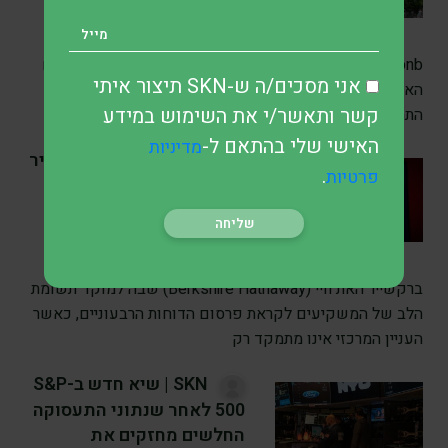
חזקים וזינוק במניה
לפני 13 שעה
•
7 דק’ קריאה
Airbnb הציגה את אחד הרבעונים החזקים ביותר שלה בשנים
אני מסכים/ה ש-SKN תיצור איתי
האחרונות, לאחר שעקפה את תחזיות וול סטריט והעלתה את
קשר ותאשר/י את השימוש במידע
התחזית לשנה
האישי שלי בהתאם ל-
מדיניות
SKN | תוצאות ברקשייר
.
פרטיות
האת’וויי עשויות לחזק את
טענת הערך הסמוי בעידן
באפט ואייבל
לפני 13 שעה
•
7 דק’ קריאה
ברקשייר האת'וויי (Berkshire Hathaway) שבה למוקד תשומת
הלב של המשקיעים לקראת פרסום הדוחות הרבעוניים, כאשר
העניין המרכזי אינו מתמקד רק
SKN | שיא חדש ב-S&P
500 לאחר שנתוני התעסוקה
החלשים מחזקים את