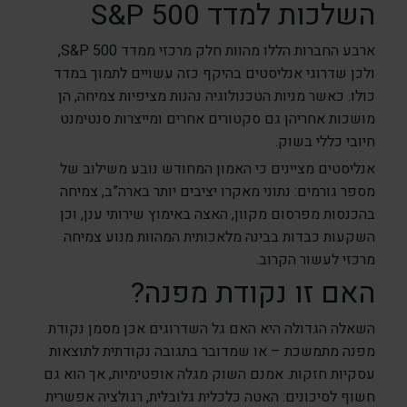
השלכות למדד S&P 500
ארבע החברות הללו מהוות חלק מרכזי ממדד S&P 500,
ולכן שדרוגי אנליסטים בהיקף כזה עשויים לתמוך במדד
כולו. כאשר מניות הטכנולוגיה נהנות מציפיות צמיחה, הן
מושכות אחריהן גם סקטורים אחרים ומייצרות סנטימנט
חיובי כללי בשוק.
אנליסטים מציינים כי האמון המחודש נובע משילוב של
מספר גורמים: נתוני מאקרו יציבים יותר בארה”ב, צמיחה
בהכנסות מפרסום מקוון, האצה באימוץ שירותי ענן, וכן
השקעות כבדות בבינה מלאכותית המהוות מנוע צמיחה
מרכזי לעשור הקרוב.
האם זו נקודת מפנה?
השאלה הגדולה היא האם גל השדרוגים אכן מסמן נקודת
מפנה מתמשכת – או שמדובר בתגובה נקודתית לתוצאות
עסקיות חזקות. אמנם השוק מגלה אופטימיות, אך הוא גם
חשוף לסיכונים: האטה כלכלית גלובלית, רגולציה אפשרית