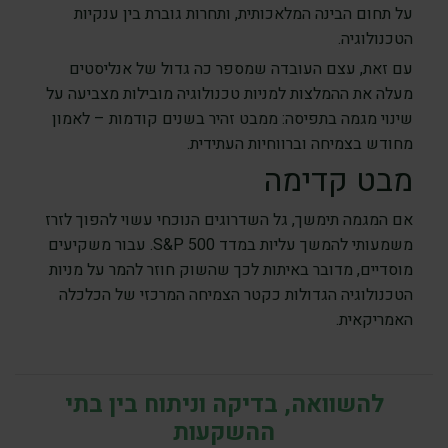
על תחום הבינה המלאכותית, ותחרות גוברת בין ענקיות
הטכנולוגיה.
עם זאת, עצם העובדה שמספר כה גדול של אנליסטים
מעלה את ההמלצות למניות טכנולוגיה מובילות מצביעה על
שינוי מגמה בתפיסה: ממבט זהיר בשנים קודמות – לאמון
מחודש בצמיחה וברווחיות העתידית.
מבט קדימה
אם המגמה תימשך, גל השדרוגים הנוכחי עשוי להפוך לזרז
משמעותי להמשך עליות במדד S&P 500. עבור משקיעים
מוסדיים, מדובר באיתות לכך שהשוק חוזר להמר על מניות
הטכנולוגיה הגדולות כקטר הצמיחה המרכזי של הכלכלה
האמריקאית.
להשוואה, בדיקה וניתוח בין בתי
ההשקעות