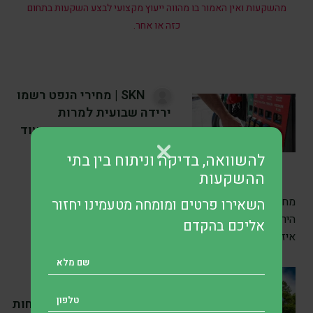
מהשקעות ואין האמור בו מהווה ייעוץ מקצועי לבצע השקעות בתחום
כזה או אחר.
SKN | מחירי הנפט רשמו
ירידה שבועית למרות
התאוששות ביום שישי, בעוד
המגעים סביב מצר הורמוז
להשוואה, בדיקה וניתוח בין בתי
נמשכים
ההשקעות
לפני 13 שעה
•
7 דק’ קריאה
מחירי הנפט סיימו את השבוע בעליות מתונות, אך רשמו את
השאירו פרטים ומומחה מטעמינו יחזור
הירידה השבועית החדה ביותר מזה חודשים, כאשר השווקים
אליכם בהקדם
איזנו בין
SKN | Airbnb מגדילה
משמעותית את ההשקעות
בבינה מלאכותית לאחר דוחות