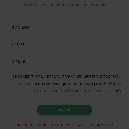
השאירו פרטים ומומחה מטעמינו יחזור אליכם בהקדם
אני מסכים/ה כי SKN תיצור איתי קשר בטלפון, בדוא״ל ובוואטסאפ
בנוגע לפנייתי, וכן מאשר/ת את איסוף והשימוש במידע האישי שלי
מדיניות הפרטיות
לצורכי תקשורת ושירות בהתאם ל
.
* אין במאמר זה, בחלקו או במלואו, כל הבטחה להשגת תשואות