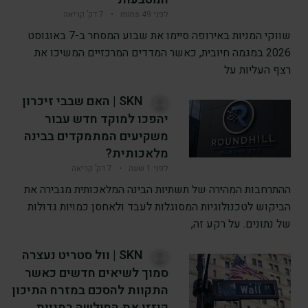
לפני 49 mins
•
7 דק’ קריאה
שווקי המניות באירופה סיימו את שבוע המסחר ב-7 באוגוסט
2026 במגמה חיובית, כאשר המדדים המרכזיים המשיכו את
רצף העליות על
SKN | האם שבבי זיכרון
יהפכו למוקד חדש עבור
משקיעים המתמקדים בבינה
מלאכותית?
לפני 1 שעה
•
7 דק’ קריאה
ההתרחבות המהירה של תשתיות הבינה המלאכותית מגבירה את
הביקוש לטכנולוגיות המסוגלות לעבד ולאחסן כמויות גדולות
של נתונים. על רקע זה,
SKN | וול סטריט נעצרה
סמוך לשיאים חדשים כאשר
התקוות להסכם במזרח התיכון
קיזזו את החולשה במניות