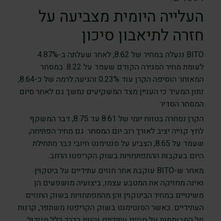
העלייה היומית מצביעה על
חזרה לתיאבון סיכון
BITO ננעלה במחיר של 8.62, לאחר שעלתה ב-4.87%
לעומת מחיר הסגירה הקודם שעמד על 8.22. במסחר
המאוחר הוסיפה הקרן עוד 0.23% והגיעה לרמה של כ-8.64,
נתון המעיד כי העניין מצד המשקיעים נמשך גם לאחר סיום
המסחר הסדיר.
הקרן נסחרה בטווח יומי של 8.61 עד 8.75, דבר המשקף
לחץ קנייה יציב לאורך רוב יום המסחר. גם מחיר הפתיחה,
שעמד על 8.65, הצביע על סנטימנט חיובי כבר מתחילת
היום בעקבות ההתפתחויות בשוק הקריפטו הרחב.
מאחר ש-BITO עוקבת אחר חוזים עתידיים על ביטקוין
ואינה מחזיקה את המטבע עצמו, ביצועיה מושפעים הן
משינויים במחיר הביטקוין והן מהתפתחויות בשוק החוזים
העתידיים. כאשר הסנטימנט בשוק הקריפטו משתפר, קרנות
סל המבוססות על חוזים עתידיים נהנות בדרך כלל מגידול