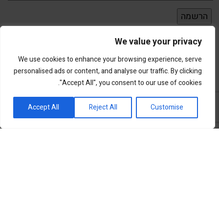
We value your privacy
We use cookies to enhance your browsing experience, serve
personalised ads or content, and analyse our traffic. By clicking
"Accept All", you consent to our use of cookies.
פורטל השקעות וחדשנות
Accept All
Reject All
Customise
שוק ההון