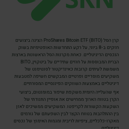
קרן הסל ProShares Bitcoin ETF (BITO) הציגה ביצועים
חזקים ב-8 ביוני, על רקע התחדשות האופטימיות בשוק
הנכסים הדיגיטליים. כאחת מקרנות הסל הראשונות בארצות
הברית המבוססות על חוזים עתידיים על ביטקוין, BITO
משמשת לעיתים קרובות כאינדיקטור לסנטימנט של
משקיעים מוסדיים ופרטיים המבקשים חשיפה למטבעות
דיגיטליים באמצעות השווקים הפיננסיים המסורתיים.
אף שהעלייה היומית משקפת שיפור במומנטום, ביצועי
הקרן בטווח הארוך ממחישים את אופיין התנודתי של
השקעות הקשורות לקריפטו. המשקיעים ממשיכים לאזן
בין ההתלהבות בטווח הקצר לבין השפעתם של גורמים
מאקרו-כלכליים, ציפיות לריבית ומגמות האימוץ של נכסים
דיגיטליים.