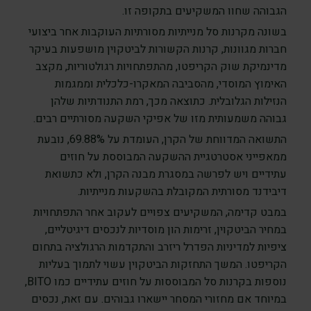
הגבוהה שחוו המשקיעים בתקופה זו.
בשונה מקרנות סל מנייתיות מסורתיות העוקבות אחר ביצועי
חברות מגוונות, קרנות הקשורות לביטקוין מושפעות בעיקר
מדינמיקת שוק הקריפטו, מהתפתחויות רגולטוריות, מקצב
האימוץ המוסדי, מהסביבה המאקרו-כלכלית וממגמות
הנזילות הגלובלית. כתוצאה מכך, רמת התנודתיות שלהן
גבוהה משמעותית מזו של אפיקי השקעה מסורתיים רבים.
התשואה המדווחת של הקרן, העומדת על 69.88%, נובעת
ממאפייני אסטרטגיית ההשקעה המבוססת על חוזים
עתידיים ויש לפרשה במסגרת מבנה הקרן, ולא כתשואת
דיבידנד מסורתית המקובלת בהשקעות מנייתיות.
במבט קדימה, המשקיעים צפויים לעקוב אחר התפתחויות
במחיר הביטקוין, זרימות הון מוסדיות לנכסים דיגיטליים,
ציפיות למדיניות הפדרל ריזרב והתקדמות הרגולציה בתחום
הקריפטו. המשך התחזקות הביטקוין עשוי לתמוך בעליות
נוספות בקרנות סל המבוססות על חוזים עתידיים כמו BITO,
במיוחד אם מחזורי המסחר יישארו גבוהים. עם זאת, נכסים