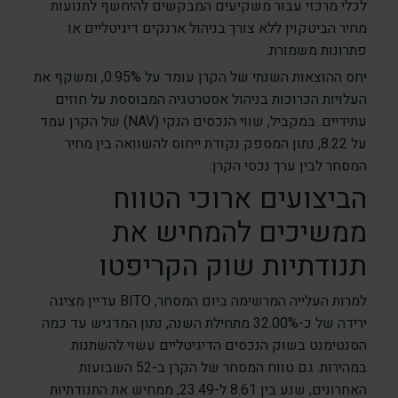
לכלי מרכזי עבור משקיעים המבקשים להיחשף לתנועות
מחיר הביטקוין ללא צורך בניהול ארנקים דיגיטליים או
פתרונות משמורת.
יחס ההוצאות השנתי של הקרן עומד על 0.95%, ומשקף את
העלויות הכרוכות בניהול אסטרטגיה המבוססת על חוזים
עתידיים. במקביל, שווי הנכסים הנקי (NAV) של הקרן עמד
על 8.22, נתון המספק נקודת ייחוס להשוואה בין מחיר
המסחר לבין ערך נכסי הקרן.
הביצועים ארוכי הטווח
ממשיכים להמחיש את
תנודתיות שוק הקריפטו
למרות העלייה המרשימה ביום המסחר, BITO עדיין מציגה
ירידה של כ-32.00% מתחילת השנה, נתון המדגיש עד כמה
הסנטימנט בשוק הנכסים הדיגיטליים עשוי להשתנות
במהירות. גם טווח המסחר של הקרן ב-52 השבועות
האחרונים, שנע בין 8.61 ל-23.49, ממחיש את התנודתיות