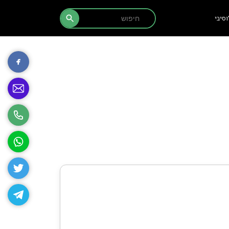
Search Button
Search
סיבי
for: