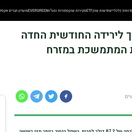
דוחות כלכליים
חדשות שוק
ETF
סקירות שוק
סחורות ומט”ח
EVERGREEN
מועדון חברים אקסלו
דרך לירידה החודשית החדה
ת המתמשכת במזרח
מחיר הנפט מסוג WTI ירד בכ-2% לרמה של 87.2 דולר לחבית, השפל הנמוך ביותר מזה כשישה