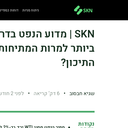
ניתוח מניות
דוחות כספיים
SKN | מדוע הנפט ב
ביותר למרות המתיחו
התיכון?
שגיא חבסוב
•
6 דק’ קריאה
•
לפני 2 חודשים
נקודות