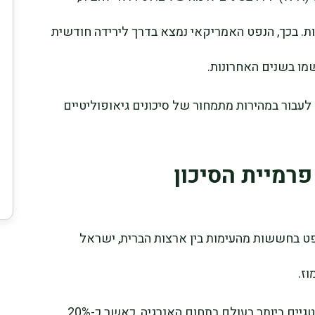
ת. בכך, הנפט האמריקאי נמצא בדרך לירידה חודשית
עבור במהירות מתמחור של סיכונים גיאופוליטיים
רמיית הסיכון
ט בחששות מהעימות בין ארצות הברית, ישראל
וז.
המצר נחשב לאחד מצווארי הבקבוק האסטרטגיים ביותר בעולם בתחום האנרגיה, כאשר כ-20%