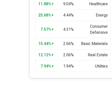
+11.88%
9.04%
Healthcare
+25.68%
4.44%
Energy
Consumer
+7.57%
4.31%
Defensive
+15.44%
2.66%
Basic Materials
+12.12%
2.06%
Real Estate
+7.94%
1.94%
Utilities