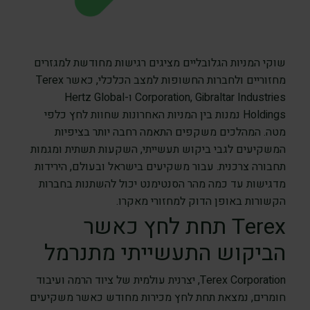
שוקי המניות הגלובליים מציגים רגישות מחודשת למגזרים
מחזוריים ולחברות החשופות למצב הכלכלי, כאשר Terex
Corporation, Gibraltar Industries ו-Hertz Global
Holdings נמנות בין המניות האחרונות שחוות לחץ כלפי
מטה. המהלכים משקפים התאמה רחבה יותר בציפיות
המשקיעים לגבי ביקוש תעשייתי, השקעות תשתית ומגמות
תחבורה צרכנית. עבור משקיעים בישראל ובעולם, הירידות
מדגישות עד כמה מהר הסנטימנט יכול להשתנות בחברות
הקשורות באופן הדוק למחזורי מאקרו.
Terex תחת לחץ כאשר
הביקוש התעשייתי מתנרמל
Terex Corporation, יצרנית עולמית של ציוד הרמה ועיבוד
חומרים, נמצאת תחת לחץ מכירות מחודש כאשר משקיעים