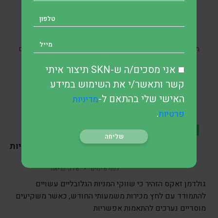
* אין במאמר זה, בחלקו או במלואו, כל הבטחה להשגת תשואות
מהשקעות ואין האמור בו מהווה ייעוץ מקצועי לבצע השקעות בתחום
כזה או אחר.
אני מסכים/ה ש-SKN תיצור איתי
קשר ותאשר/י את השימוש במידע
האישי שלי בהתאם ל-
מדיניות
SKN | האם מכירות
.
פרטיות
כפויות בהיקף של 185
מיליארד דולר עלולות
להפעיל לחץ על שווקי המניות
הגלובליים החודש?
לפני 6 ימים
•
6 דק’ קריאה
גולדמן זאקס הזהיר כי שווקי המניות הגלובליים עשויים
להתמודד עם לחץ מכירות משמעותי החודש, כאשר משקיעים
מוסדיים נערכים להתאמות אפשריות