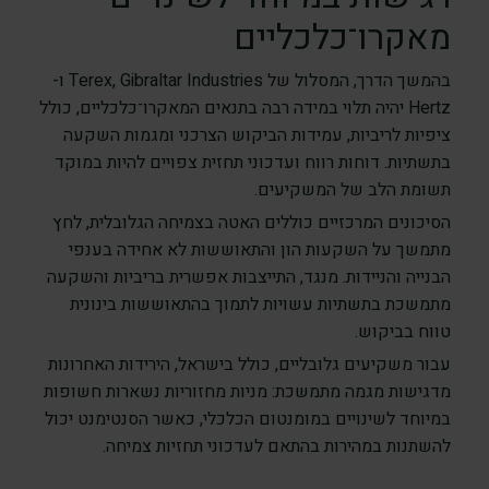
מאקרו־כלכליים
בהמשך הדרך, המסלול של Terex, Gibraltar Industries ו-
Hertz יהיה תלוי במידה רבה בתנאים המאקרו־כלכליים, כולל
ציפיות לריביות, עמידות הביקוש הצרכני ומגמות השקעה
בתשתיות. דוחות רווח ועדכוני תחזית צפויים להיות במוקד
תשומת הלב של המשקיעים.
הסיכונים המרכזיים כוללים האטה בצמיחה הגלובלית, לחץ
מתמשך על השקעות הון והתאוששות לא אחידה בענפי
הבנייה והניידות. מנגד, התייצבות אפשרית בריביות והשקעה
מתמשכת בתשתיות עשויות לתמוך בהתאוששות בינונית
טווח בביקוש.
עבור משקיעים גלובליים, כולל בישראל, הירידות האחרונות
מדגישות מגמה מתמשכת: מניות מחזוריות נשארות חשופות
במיוחד לשינויים במומנטום הכלכלי, כאשר הסנטימנט יכול
להשתנות במהירות בהתאם לעדכוני תחזיות צמיחה.