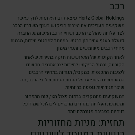
רכב
Hertz Global Holdings נמצאת גם היא תחת לחץ כאשר
משקיעים מעריכים את יציבות הביקוש בענף השכרת הרכב
לצד עלויות ניהול צי הרכב ושוויי הרכב המשומש. החברה
פועלת בענף עתיר הון הרגיש במיוחד למחזורי תיירות, מגמות
מחירי רכבים משומשים ותנאי מימון.
לאחר תקופות של התאוששות חזקה בתיירות שלאחר
הקורונה, נרמול הביקוש לתיירות יצר אתגרים חדשים
ליציבות ההכנסות. במקביל, תנודות במחירי הרכבים
המשומשים השפיעו על הנחות הפחת של צי הרכב, מה
שיצר תנודתיות נוספת ברווחיות.
המשקיעים מתמקדים ברמות ניצול הצי, כוח התמחור
ומשמעת העלויות כמדדים מרכזיים ליכולת לשמור על
רווחיות בסביבה מנורמלת יותר.
תחזית: מניות מחזוריות
רגישות במיוחד לשינויים