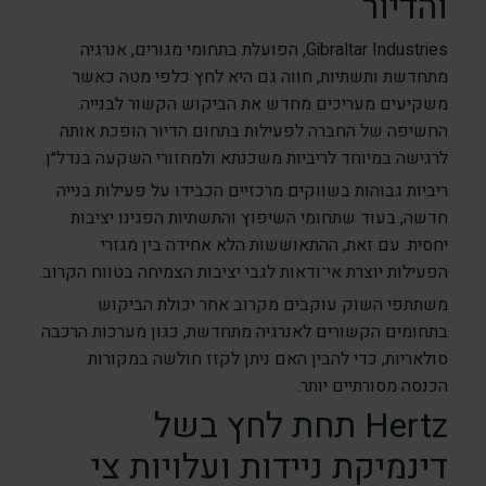
והדיור
Gibraltar Industries, הפועלת בתחומי מגורים, אנרגיה
מתחדשת ותשתיות, חווה גם היא לחץ כלפי מטה כאשר
משקיעים מעריכים מחדש את הביקוש הקשור לבנייה.
החשיפה של החברה לפעילות בתחום הדיור הופכת אותה
לרגישה במיוחד לריביות משכנתא ולמחזורי השקעה בנדל״ן.
ריביות גבוהות בשווקים מרכזיים הכבידו על פעילות בנייה
חדשה, בעוד שתחומי השיפוץ והתשתיות הפגינו יציבות
יחסית. עם זאת, ההתאוששות הלא אחידה בין מגזרי
הפעילות יוצרת אי־ודאות לגבי יציבות הצמיחה בטווח הקרוב.
משתתפי השוק עוקבים מקרוב אחר יכולת הביקוש
בתחומים הקשורים לאנרגיה מתחדשת, כגון מערכות הרכבה
סולאריות, כדי להבין האם ניתן לקזז חולשה במקורות
הכנסה מסורתיים יותר.
Hertz תחת לחץ בשל
דינמיקת ניידות ועלויות צי