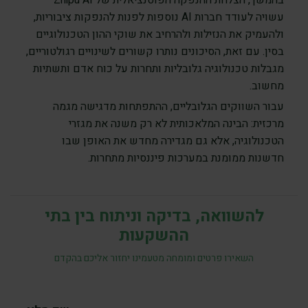
בהמשך, הצלחת ההנפקה הפוטנציאלית של Zhipu AI
עשויה לעודד חברות AI נוספות לפנות להנפקות ציבוריות,
ולהעמיק את הנזילות ולהרחיב את שוקי ההון הטכנולוגיים
בסין. עם זאת, הסיכונים נותרו קשורים לשינויים רגולטוריים,
מגבלות טכנולוגיה גלובליות ותחרות על כוח אדם ותשתיות
מחשוב.
עבור השווקים הגלובליים, ההתפתחות מדגישה מגמה
מרכזית: הבינה המלאכותית לא רק משנה את מגזרי
הטכנולוגיה, אלא גם מגדירה מחדש את האופן שבו
חדשנות ממומנת במערכות פיננסיות מתחרות.
להשוואה, בדיקה וניתוח בין בתי
ההשקעות
השאירו פרטים ומומחה מטעמינו יחזור אליכם בהקדם