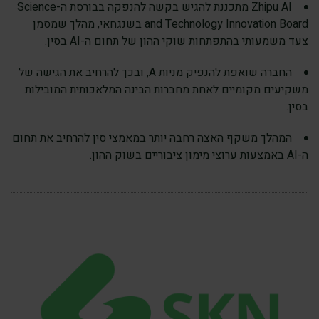
Zhipu AI מתכננת להגיש בקשה להנפקה בבורסת ה-Science
and Technology Innovation Board בשנגחאי, מהלך שמסמן
צעד משמעותי בהתפתחות שוקי ההון של תחום ה-AI בסין.
החברה שואפת להנפיק מניות A, ובכך להרחיב את הגישה של
משקיעים מקומיים לאחת מחברות הבינה המלאכותית המובילות
בסין.
המהלך משקף האצה רחבה יותר במאמצי סין להרחיב את תחום
ה-AI באמצעות ערוצי מימון ציבוריים בשוק ההון.