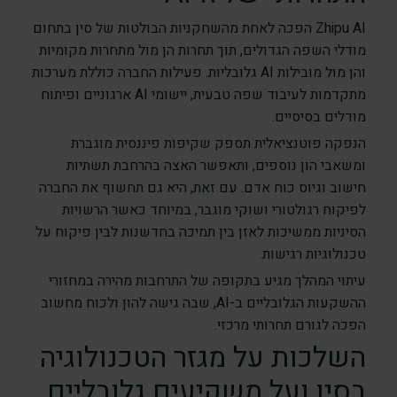
Zhipu AI הפכה לאחת מהשחקניות הבולטות של סין בתחום
מודלי השפה הגדולים, תוך תחרות הן מול מתחרות מקומיות
והן מול מובילות AI גלובליות. פעילות החברה כוללת מערכות
מתקדמות לעיבוד שפה טבעית, יישומי AI ארגוניים ופיתוח
מודלים בסיסיים.
הנפקה פוטנציאלית תספק שקיפות פיננסית מוגברת
ומשאבי הון נוספים, ותאפשר האצה בהרחבת תשתיות
חישוב וגיוס כוח אדם. עם זאת, היא גם תחשוף את החברה
לפיקוח רגולטורי ושוקי מוגבר, במיוחד כאשר הרשויות
הסיניות ממשיכות לאזן בין תמיכה בחדשנות לבין פיקוח על
טכנולוגיות רגישות.
עיתוי המהלך מגיע בתקופה של התרחבות מהירה במחזורי
ההשקעות הגלובליים ב-AI, שבה גישה להון ולכוח מחשוב
הפכה לגורם תחרותי מרכזי.
השלכות על מגזר הטכנולוגיה
בסין ועל משקיעים גלובליים