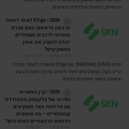
רוחביות, כאשר המשקיעים המשיכו לעכל את הדוחות
הכספיים, הנתונים הכלכליים והציפיות
EVgo | SKN לאחר דוחות
הרבעון הראשון: האם חברת
הטעינה לרכבים חשמליים
יכולה להשיב את אמון
המשקיעים?
לפני 2 שבועות
•
6 דק’ קריאה
חברת EVgo Inc. (NASDAQ: EVGO) ממשיכה לעמוד במרכז
הדיון בקרב המשקיעים לאחר פרסום עדכון דוחות הרבעון
הראשון, כאשר השווקים בוחנים
SKN | קרן האשראי
הפרטי של בלקסטון מתמודדת
עם פדיונות מצד משקיעים
קמעונאיים – מה חושפים
הדוחות הרבעוניים האחרונים?
לפני 2 שבועות
•
7 דק’ קריאה