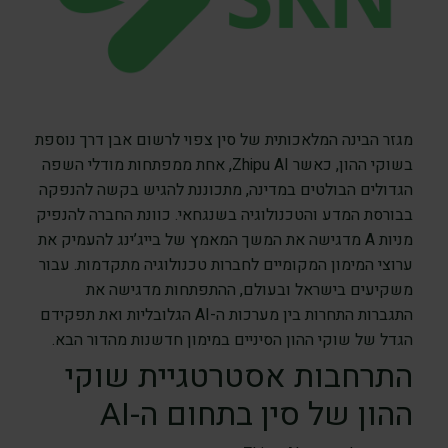
מגזר הבינה המלאכותית של סין צפוי לרשום אבן דרך נוספת
בשוקי ההון, כאשר Zhipu AI, אחת ממפתחות מודלי השפה
הגדולים הבולטים במדינה, מתכוננת להגיש בקשה להנפקה
בבורסת המדע והטכנולוגיה בשנגחאי. כוונת החברה להנפיק
מניות A מדגישה את המשך המאמץ של בייג’ינג להעמיק את
ערוצי המימון המקומיים לחברות טכנולוגיה מתקדמות. עבור
משקיעים בישראל ובעולם, ההתפתחות מדגישה את
התגברות התחרות בין מערכות ה-AI הגלובליות ואת תפקידם
הגדל של שוקי ההון הסיניים במימון חדשנות מהדור הבא.
התרחבות אסטרטגיית שוקי
ההון של סין בתחום ה-AI