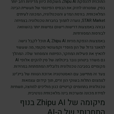
התוכנית להנפקת Zhipu AI משקפת כיוון מדיניות רחב יותר
בסין, שמטרתו לחזק את הבסיס הפיננסי של תעשיית הבינה
המלאכותית. בורסת המדע והטכנולוגיה, המכונה לעיתים
STAR Market, נועדה לתמוך בחברות טכנולוגיה בצמיחה
גבוהה באמצעות דרישות רישום גמישות יותר בהשוואה
לבורסות המסורתיות.
באמצעות הנפקת מניות A, Zhipu AI תוכל לקבל גישה
למאגר גדול של הון מוסדי וקמעונאי מקומי, מה שעשוי
להאיץ את פעילות המחקר, הפיתוח והמסחור שלה. המהלך
גם משדר ביטחון גובר ביכולתה של סין להקים אלופי AI
מקומיים בסביבה טכנולוגית גלובלית המתפתחת במהירות.
צעד זה מתיישב עם האסטרטגיה ארוכת הטווח של בייג’ינג
לצמצום התלות בשוקי הון זרים, תוך קידום עצמאות
טכנולוגית בתחומים קריטיים כגון מוליכים למחצה, תשתיות
למידת מכונה ומערכות בינה מלאכותית גנרטיבית.
מיקומה של Zhipu AI בנוף
התחרותי של ה-AI