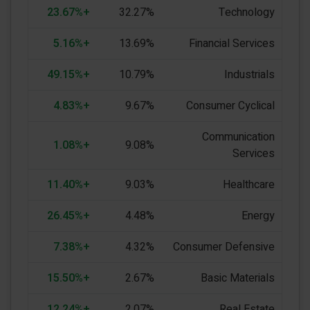
+23.67%
32.27%
Technology
+5.16%
13.69%
Financial Services
+49.15%
10.79%
Industrials
+4.83%
9.67%
Consumer Cyclical
Communication
+1.08%
9.08%
Services
+11.40%
9.03%
Healthcare
+26.45%
4.48%
Energy
+7.38%
4.32%
Consumer Defensive
+15.50%
2.67%
Basic Materials
+12.24%
2.07%
Real Estate