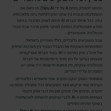
הכוונה להנפיק מניות A על ידי Zhipu AI מדגישה את
ההצטלבות הגוברת בין שוקי ההון לפיתוח בינה מלאכותית
בסין. ככל שיותר חברות AI פונות לשוק הציבורי, בורסת
המדע והטכנולוגיה הופכת למוקד מימון מרכזי עבור מגזרי
טכנולוגיה אסטרטגיים.
עבור משקיעים גלובליים, כולל מוסדיים בישראל,
ההתפתחות משקפת את ההבדל המבני בין מערכות המימון
של ארה”ב וסין בתחום ה-AI. בעוד חברות אמריקאיות
נשענות בעיקר על הון פרטי ודומיננטיות של חברות
טכנולוגיה ענקיות, סין מנתבת חדשנות דרך שוקי הון
הנתמכים על ידי המדינה.
משתתפי השוק יעקבו מקרוב אחר אישורים רגולטוריים,
הערכות שווי וביקוש מצד משקיעים ככל שתהליך ההנפקה
יתקדם. גורמים אלו יספקו תובנות לגבי אמון מקומי
בצמיחת תחום ה-AI ולגבי הביקוש לחשיפה לטכנולוגיה
בשוקי המניות הסיניים.