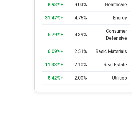
+8.93%
9.03%
Healthcare
+31.47%
4.76%
Energy
Consumer
+6.79%
4.39%
Defensive
+6.09%
2.51%
Basic Materials
+11.33%
2.10%
Real Estate
+8.42%
2.00%
Utilities