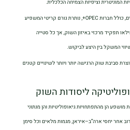
ות המוניטרית וציפיות הצמיחה הכלכלית.
במקביל, משמעת ההיצע בקרב יצרנים מרכזיים, כולל חברות OPEC+, נותרת גורם קריטי המשפיע
מילאו תפקיד מרכזי באיזון השוק, אך כל סטייה
ווי המשקל בין היצע לביקוש.
וצרת סביבת שוק הרגישה יותר ויותר לשינויים קטנים
יאופוליטיקה ליסודות השוק
ת מושפע הן מהתפתחויות גיאופוליטיות והן מנתוני
ב אחר יחסי ארה”ב–איראן, מגמות מלאים וכל סימן