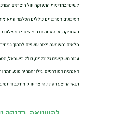
לשינוי במדיניות התפוקה של היצרנים המרכזי
הסיכונים המרכזיים כוללים הסלמה פתאומית 
באספקה, או האטה חדה מהצפוי בפעילות הכל
מלאים ומשמעת ייצור עשויים לתמוך במחירי
עבור משקיעים גלובליים, כולל בישראל, הסב
האנרגיה המודרניים: גילוי המחיר מונע יותר ו
תנאי ההיצע הפיזי, היוצר שוק מורכב ודינמי ב
להשוואה, בדיקה ונ