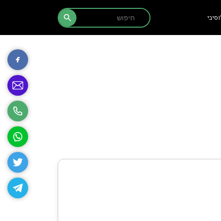
Search Button
Search
סיבי
for: