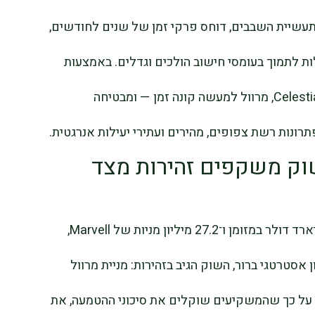
תוח בתעשיית השבבים, דוחס פרקי זמן של שנים לחודשים,
 לתמוך בעומסי חישוב הולכים וגדלים. באמצעות
רכישת הקניין הרוחני וצוות ההנדסה של Celestial AI, מרוול למעשה קונה זמן — ומבטיחה
ונות רשת צפופים, מהירים ועתירי יעילות אנרגטית.
וק משקפים זהירות מצד
על פי תנאי ההסכם, Celestial AI תקבל מיליארד דולר במזומן ו־27.2 מיליון מניות של Marvell,
מרות היגיון אסטרטגי ברור, השוק הגיב בזהירות: מניית מרוול
צביעה על כך שהמשקיעים שוקלים את סיכוני ההטמעה, את