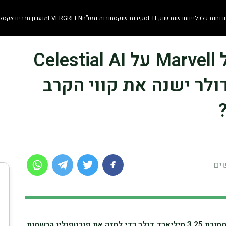
דוחות כלכליים
חדשות שוק
ETF
סקירות שוק
סחורות ומט”ח
EVERGREEN
מועדון חברים אקסלו
SKN | האם ההימור של Marvell על Celestial AI
ליארד דולר ישנה את קווי הקרב
Marvell רוכשת את Celestial AI תמורת 3.25 מיליארד דולר כדי לחזק את פורטפוליו הרשתות