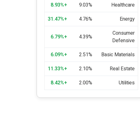
+8.93%
9.03%
Healthcare
+31.47%
4.76%
Energy
Consumer
+6.79%
4.39%
Defensive
+6.09%
2.51%
Basic Materials
+11.33%
2.10%
Real Estate
+8.42%
2.00%
Utilities