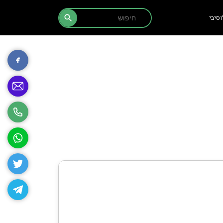
Search Button
Search
סיבי
for: