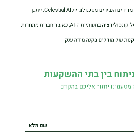
בלקוחות ענן חדשים ולהציג שיפורי ביצועים מדידים הנגזרים מטכנולוגיית Celestial AI. ייתכן
שהעסקה מסמנת את תחילתו של גל חדש של קונסולידציה בתשתיות ה-AI, כאשר חברות מתחרות
קנות של מודלים בקנה מידה ענק.
יתוח בין בתי ההשקעות
 מטעמינו יחזור אליכם בהקדם