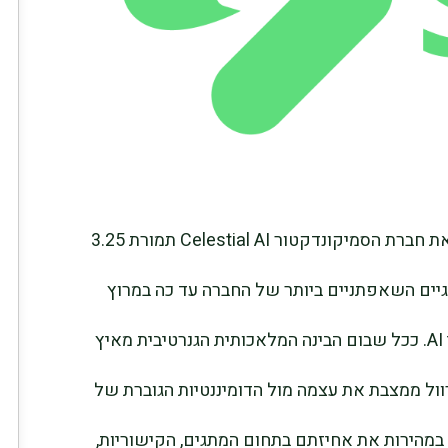
החלטתה של Marvell Technology לרכוש את חברת הסמיקונדקטור Celestial AI תמורת 3.25
יים השאפתניים ביותר של החברה עד כה במרוץ
לבניית חומרת רשת מהדור הבא למרכזי נתוני AI. ככל שבום הבינה המלאכותית הגנרטיבית מאיץ
וול ממצבת את עצמה מול הדומיננטיות הגוברת של
יבים שהרחיבו במהירות את אחיזתם בתחום המתגים, הקישוריות,