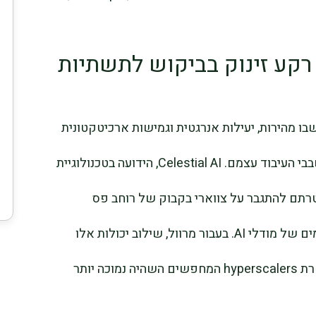
קע זינוק בביקוש לתשתיות
ו מהירות, יעילות אנרגטית וגמישות ארכיטקטונית
של רכיבי רשת הופכים קריטיים ממש כמו שבבי העיבוד עצמם. Celestial AI, הידועה בטכנולוגיית
רתם להתגבר על צווארי בקבוק של רוחב פס
המגבילים את ביצועי אשכולות אימון מתקדמים של מודלי AI. בעבור מרוול, שילוב יכולות אלו
מציע מסלול למוצרים מבודלים שיכולים לשרת hyperscalers המחפשים השהיה נמוכה יותר