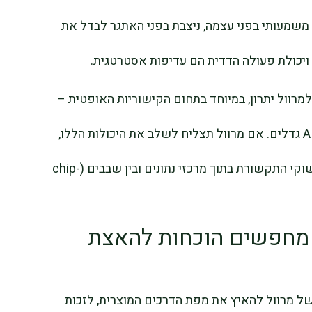
ן משמעותי בפני עצמה, ניצבת בפני האתגר לבדל את
 ויכולת פעולה הדדית הם עדיפות אסטרטגית.
Celest עשויה להעניק למרוול יתרון, במיוחד בתחום הקישוריות האופטית –
מגזר הצפוי לצמוח במהירות ככל שעומסי ה-AI גדלים. אם מרוול תצליח לשלב את היכולות הללו,
היא עשויה להפוך למתחרה עוצמתית יותר בשוקי התקשורת בתוך מרכזי נתונים ובין שבבים (chip-
מחפשים הוכחות להאצת
ל מרוול להאיץ את מפת הדרכים המוצרית, לזכות