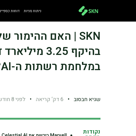
ניתוח מניות
דוחות כספיים
בהיקף 3.25 מי
במלחמת רשתות ה-AI?
שגיא חבסוב
•
6 דק’ קריאה
•
לפני 8 חודשים
נקודות