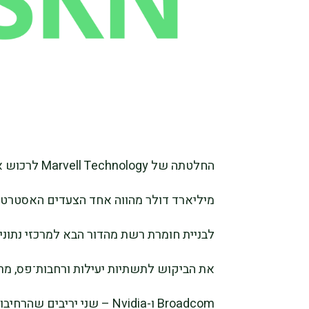
מיליארד דולר מהווה אחד הצעדים האסטרטג
את הביקוש לתשתיות יעילות ורחבות־פס, מר
Broadcom ו-Nvidia – שני יר