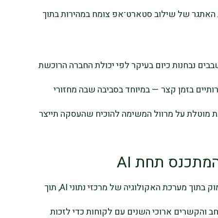
אתגר של שילוב סטארט־אפ צומח במהירות בתוך
בבים נבחנות כיום בעיקר לפי יכולת החברה הרוכשת
תיים בזמן קצר — במיוחד בסביבה שבה מחזורי
ת מוטלת על מרוול המשימה להוכיח שהעסקה תייצר
מתכנס תחת AI
Broadcom ו-Nvidia כבר ביססו את עצמן עמוק בתוך מערכת האקולוגיה של מרכזי נתוני AI, תוך
רחב והקשרים ארוכי השנים עם לקוחות כדי לזכות