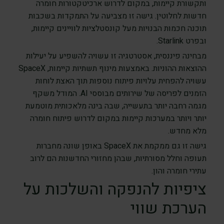
ותקשורת קיימות, במקום לדרוש ארכיטקטורות חומרה
חדשות לחלוטין. גישה זו מצביעה על התמקדות בשכבות
תוכנה חכמות הבנויות מעל קונסטלציות לוויינים קיימות,
ובפרט Starlink.
מבחינה פיננסית, אסטרטגיה זו עשויה להשפיע על יעילות
ההוצאות ההוניות. באמצעות מינוף תשתיות קיימות, SpaceX
עשויה להפחית עלויות פיתוח נוספות תוך האצת לוחות
הזמנים לפריסה של שירותים מבוססי AI. המודל משקף
מגמה רחבה יותר בתעשייה, שבה בינה מלאכותית מוטמעת
יותר ויותר במערכות קיימות במקום לדרוש פיתוח חומרה
מלא מחדש.
גישה זו גם ממקמת את SpaceX באופן שונה מחברות
תעופה וחלל מסורתיות, שבהן מחזורי החדשנות הם לרוב
עתירי חומרה והון.
ציפיות להנפקה והשלכות על
הערכת שווי