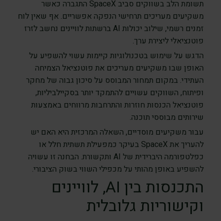
תשומת הלב בשווקים סביב SpaceX התגברה כאשר
משקיעים מעריכים תרחישי הנפקה אפשריים. אף שאין לוח
זמנים רשמי, שילוב יכולות AI ברשתות לוויינים נחשב לזרז
פוטנציאלי ליצירת ערך.
הדגש על שימוש בטכנולוגיות קיימות עשוי להשפיע על
האופן שבו משקיעים מעריכים את פוטנציאל הצמיחה
העתידי. במקום תמחור המבוסס על סיכון גבוה של מחקר
ופיתוח, השווקים עשויים להתמקד יותר בסקיילביליות,
פוטנציאל הכנסות חוזרות והתרחבות מרווחים באמצעות
שירותים מבוססי תוכנה.
עבור משקיעים מוסדיים, השאלה המרכזית היא האם יש
להעריך את SpaceX בעיקר כמפעילת תשתית חלל או
כפלטפורמה היברידית של AI ותקשורת. הבחנה זו עשויה
להשפיע באופן מהותי על מכפילי השווי בשוק הציבורי.
התכנסות בין AI, לוויינים
וקישוריות גלובלית