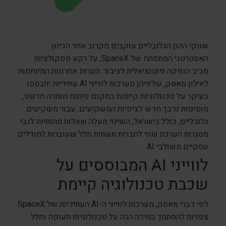
שווקי ההון הגלובליים עוקבים מקרוב אחר הכיוון
האסטרטגי המתפתח של SpaceX, על רקע ספקולציות
סביב הנפקה פוטנציאלית לציבור. הערות אחרונות המיוחסות
לאילון מאסק, שלפיהן מערכות לווייני AI עתידיות יתבססו
בעיקר על טכנולוגיות קיימות במקום פיתוח חומרה חדשני,
מוסיפות נדבך חדש לציפיות המשקיעים. עבור משקיעים
גלובליים, כולל בישראל, השינוי מעלה שאלות מהותיות לגבי
מסגרות הערכת שווי לחברות תשתית חלל שעוברות למודלים
עסקיים משולבי AI.
לווייני AI המבוססים על
שכבת טכנולוגיה קיימת
לפי דברי מאסק, מערכות לווייני ה-AI העתידיות של SpaceX
צפויות להסתמך במידה רבה על טכנולוגיות תעופה וחלל