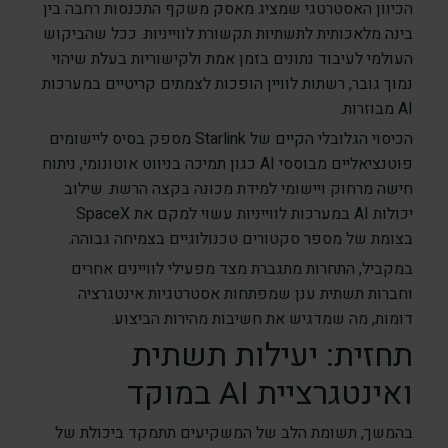
הכיוון האסטרטגי שמציג מאסק משקף התכנסות רחבה בין
בינה מלאכותית לתשתיות תקשורת לווייניות. ככל שהביקוש
העולמי לעיבוד נתונים בזמן אמת ולקישוריות בעלת שיהוי
נמוך גובר, רשתות לוויין הופכות לצמתים קריטיים במערכות
AI מבוזרות.
הכיסוי הגלובלי הקיים של Starlink מספק בסיס ליישומים
פוטנציאליים מבוססי AI כגון תמיכה בניווט אוטונומי, ניתוח
חישה מרחוק ויישומי למידת מכונה בקצה הרשת. שילוב
יכולות AI במערכות לווייניות עשוי למקם את SpaceX
בצומת של מספר סקטורים טכנולוגיים בצמיחה גבוהה.
במקביל, התחרות מתגברת מצד מפעילי לוויינים אחרים
וחברות תשתית ענן שמפתחות אסטרטגיות אינטגרציה
דומות, מה שמדגיש את חשיבות מהירות הביצוע.
תחזית: יעילות תשתית
ואינטגרציית AI במוקד
בהמשך, תשומת הלב של המשקיעים תתמקד ביכולת של