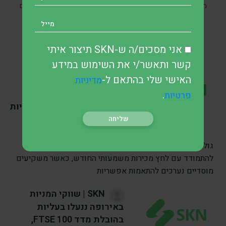
מהשקעות ואין האמור בו מהווה ייעוץ מקצועי לבצע השקעות בתחום
כזה או אחר.
אני מסכים/ה ש-SKN תיצור איתי
קשר ותאשר/י את השימוש במידע
SKN | האם מכירות
האישי שלי בהתאם ל-
מדיניות
כפויות בהיקף של 185
מיליארד דולר עלולות
.
פרטיות
להפעיל לחץ על שווקי המניות
הגלובליים החודש?
לפני 4 ימים
•
6 דק’ קריאה
גולדמן זאקס הזהיר כי שווקי המניות הגלובליים עשויים
להתמודד עם לחץ מכירות משמעותי החודש, כאשר משקיעים
מוסדיים נערכים להתאמות אפשריות
SKN | שווקי המניות
באירופה ננעלו בעליות
בהובלת מדד FTSE 100,