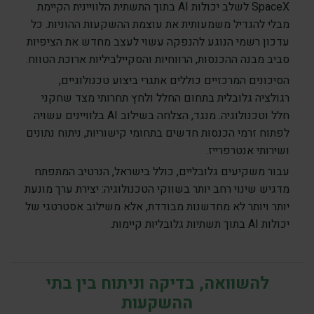
SpaceX לשלב יכולות AI בתוך התשתית הלוויינית הקיימת
מבלי להגדיל משמעותית את עוצמת ההשקעות ההוניות. כל
עדכון רשמי הנוגע להנפקה עשוי לעצב מחדש את הציפיות
סביב מבנה ההכנסות, הרווחיות והסקיילביליות ארוכת הטווח.
הסיכונים המרכזיים כוללים אתגרי ביצוע טכנולוגיים,
רגולציה גלובלית בתחום החלל ולחץ תחרותי מצד שחקני
חלל וטכנולוגיה. מנגד, הצלחה בשילוב AI בלוויינים עשויה
לפתוח זרמי הכנסות חדשים בתחומי קישוריות, ניתוח נתונים
ושירותי אנטרפרייז.
עבור משקיעים גלובליים, כולל בישראל, הנרטיב המתפתח
מדגיש שינוי רחב יותר בשווקי הטכנולוגיה: יצירת ערך מונעת
יותר ויותר לא מחדשנות מבודדת, אלא משילוב אסטרטגי של
יכולות AI בתוך תשתיות גלובליות קיימות.
להשוואה, בדיקה וניתוח בין בתי
ההשקעות