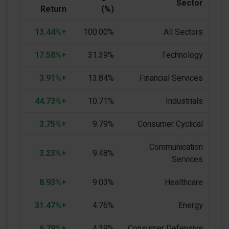
Sector
Return
(%)
+13.44%
100.00%
All Sectors
+17.58%
31.39%
Technology
+3.91%
13.84%
Financial Services
+44.73%
10.71%
Industrials
+3.75%
9.79%
Consumer Cyclical
Communication
+3.23%
9.48%
Services
+8.93%
9.03%
Healthcare
+31.47%
4.76%
Energy
+6.79%
4.39%
Consumer Defensive