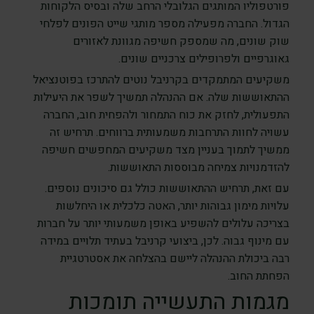
פורטפוליו המותגים הגלובלי הרחב שלה ובסיס הלקוחות
הגדול. החברה מפעילה מספר מותגי שייט הפונים לפלחי
שוק שונים, מה שמספק חשיפה מגוונת לאזורים
גאוגרפיים ולפרופילים צרכניים שונים.
משקיעים המתמקדים בקרניבל נוטים להתרכז בפוטנציאל
ההתאוששות שלה. אם ההנהלה תמשיך לשפר את היעילות
התפעולית, לחזק את כוח התמחור ולהפחית חוב, החברה
עשויה לחוות התרחבות משמעותית ברווחים. תרחיש זה
ממשיך לתמוך בעניין מצד משקיעים המחפשים חשיפה
להזדמנויות צמיחה מבוססות התאוששות.
עם זאת, תרחיש ההתאוששות כולל גם סיכונים נוספים.
עלויות מימון גבוהות יותר, האטה כלכלית או היחלשות
בצריכה עלולים להשפיע באופן משמעותי יותר על חברות
עם מינוף גבוה. לכן, ביצועי קרניבל בעתיד תלויים במידה
רבה ביכולת ההנהלה ליישם בהצלחה את אסטרטגיית
הפחתת החוב.
מגמות התעשייה תומכות