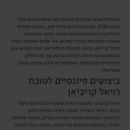
תעשיית השייט העולמית המשיכה את ההתאוששות שלה
בשנת 2026, נתמכת בביקוש צרכני יציב, הרחבת התיירות
הבינלאומית ומגמות הזמנות חזקות. כאשר משקיעים
בוחנים הזדמנויות במגזר התיירות, שני שמות שולטים בשיח:
רויאל קריביאן קרוזס וקרניבל קורפוריישן. שתי החברות נהנו
מההתאוששות לאחר מגפת הקורונה, אך הפרופילים
הפיננסיים והמיקומים האסטרטגיים שלהן שונים באופן
משמעותי.
ביצועים פיננסיים לטובת
רויאל קריביאן
רויאל קריביאן התבססה כאחת מהחברות הבולטות ביותר
במגזר הפנאי והאירוח. החברה מציגה צמיחה חזקה
בהכנסות, הנתמכת בשיעורי תפוסה גבוהים, תמחור פרימיום
ועלייה בהוצאות הנוסעים על הסיפון. ביקוש גבוה לאוניות