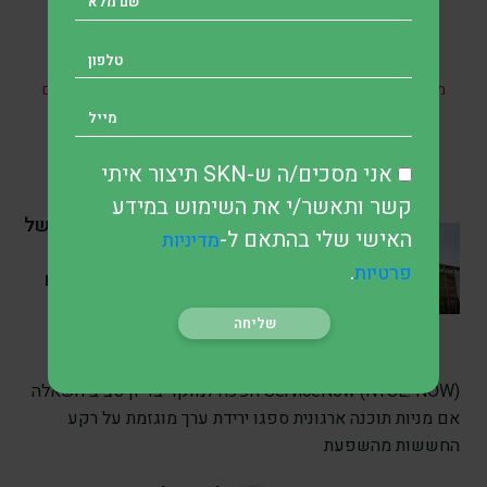
* אין במאמר זה, בחלקו או במלואו, כל הבטחה להשגת תשואות
מהשקעות ואין האמור בו מהווה ייעוץ מקצועי לבצע השקעות בתחום
כזה או אחר.
אני מסכים/ה ש-SKN תיצור איתי
קשר ותאשר/י את השימוש במידע
SKN | סיפור הצמיחה של
האישי שלי בהתאם ל-
מדיניות
ServiceNow בתחום ה-AI
.
פרטיות
עומד בפני מבחן חדש: האם
התרחבות ההכנסות תוכל
להשיב את השווי הקודם?
לפני 5 שעה
•
7 דק’ קריאה
ServiceNow (NYSE: NOW) הפכה למוקד בדיון סביב השאלה
אם מניות תוכנה ארגונית ספגו ירידת ערך מוגזמת על רקע
החששות מהשפעת