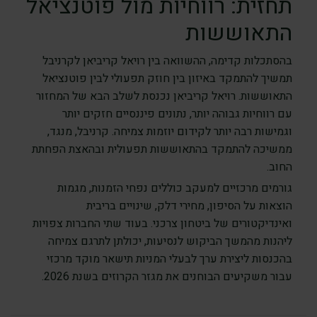
תחזית: רווחיות מול פוטנציאל
התאוששות
בהסתכלות קדימה, ההשוואה בין רויאל קריביאן לקרניבל
תמשיך להתמקד באיזון בין חוזק תפעולי לבין פוטנציאל
התאוששות. רויאל קריביאן נכנסת לשלב הבא של המחזור
עם רווחיות גבוהה יותר, נתונים פיננסיים חזקים יותר
וגמישות רבה יותר לקידום יוזמות צמיחה. קרניבל, מנגד,
ממשיכה להתמקד בהתאוששות תפעולית ובהאצת הפחתת
החוב.
גורמים מרכזיים למעקב כוללים נפחי הזמנות, מגמות
הוצאות על הסיפון, מחירי דלק, שינויים בריבית
ואינדיקטורים של ביטחון צרכני. בעוד שתי החברות צפויות
ליהנות מהמשך הביקוש לנסיעות, יכולתן לתרגם צמיחה
בהכנסות ליצירת ערך לבעלי המניות תישאר מוקד מרכזי
עבור משקיעים הבוחנים את מגזר הקרוזים בשנת 2026.