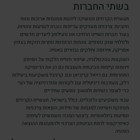
בשתי החברות
תעשיית הקרוזים ממשיכה ליהנות ממגמות ארוכות טווח
חיוביות. צרכנים מעניקים עדיפות גוברת לנסיעות וחוויות,
בעוד חברות השייט הרחיבו את פעילותן ליעדים חדשים
ולפלחי שוק נוספים. מגמות ההזמנות נותרות חזקות בצפון
אמריקה, אירופה וחלקים נבחרים באסיה.
השקעות בטכנולוגיה, שיפור חוויית הלקוח על הסיפון
ויוזמות קיימות סביבתית מעצבות גם הן את הדינמיקה
התחרותית. גם רויאל קריביאן וגם קרניבל משקיעות ביעילות
דלק, מעורבות דיגיטלית עם לקוחות ומודרניזציה של הצי
כדי לשפר רווחיות ולמשוך נוסעים עתידיים.
עבור משקיעים גלובליים, כולל בישראל, תעשיית הקרוזים
מספקת חשיפה למגמות של תיירות, הוצאות צרכניות
ונסיעות בינלאומיות. ביצועי המגזר משמשים לעיתים
כאינדיקטור לרמת הביטחון הצרכני ולהתנהגות ההוצאה
הפנויה.