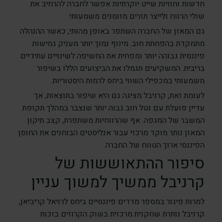
חדשות וחוויות שייט יוקרתיות אפשר לחברה להרחיב את
שולי הרווח ולייצר תזרים מזומנים משמעותי.
גם המאזן של החברה השתפר באופן מהותי, כאשר ההנהלה
מתמקדת בהפחתת חוב. מינוף נמוך יותר מעניק גמישות
פיננסית גבוהה יותר ומפחית את החשיפה לשינויים עתידיים
בריבית. המשקיעים תגמלו את הביצועים הללו בשיפור
משמעותי במכפילי השווי ביחס לרמות היסטוריות.
לעומת זאת, קרניבל מציגה גם היא שיפור בתוצאות, אך
עדיין פועלת עם נטל חוב גבוה יותר שנצבר במהלך תקופת
המשבר של המגפה. אף שהרווחיות משתפרת, קצב תיקון
המאזן נותר מוקד מרכזי עבור אנליסטים הבוחנים את החוסן
הפיננסי ארוך הטווח של החברה.
סיפור ההתאוששות של
קרניבל ממשיך למשוך עניין
למרות פיגור במספר מדדים פיננסיים ביחס לרויאל קריביאן,
קרניבל נותרת שחקנית מרכזית בשוק הקרוזים בזכות