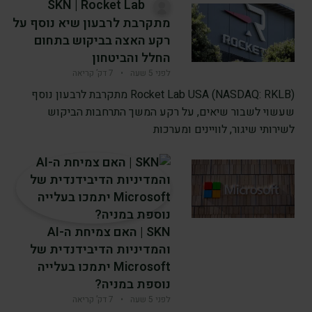
SKN | Rocket Lab
מתקרבת לרבעון שיא נוסף על
רקע האצה בביקוש בתחום
החלל והביטחון
לפני 5 שעה
•
7 דק’ קריאה
Rocket Lab USA (NASDAQ: RKLB) מתקרבת לרבעון נוסף
שעשוי לשבור שיאים, על רקע המשך התרחבות הביקוש
לשירותי שיגור, לוויינים ומערכות
SKN | האם צמיחת ה-AI
והמדיניות הדיבידנדית של
Microsoft יתמכו בעלייה
נוספת במניה?
לפני 5 שעה
•
7 דק’ קריאה