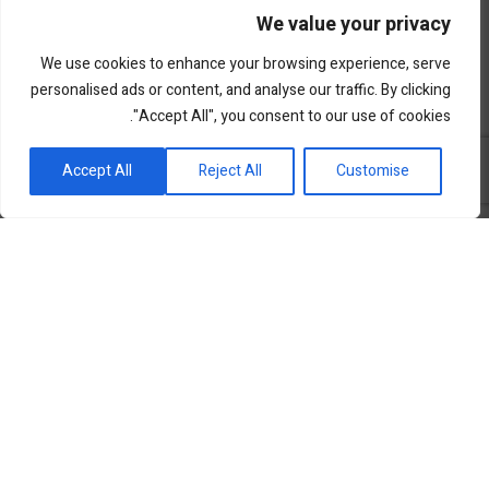
We value your privacy
We use cookies to enhance your browsing experience, serve
personalised ads or content, and analyse our traffic. By clicking
"Accept All", you consent to our use of cookies.
פורטל השקעות וחדשנות
Accept All
Reject All
Customise
שוק ההון
סקירות שוק