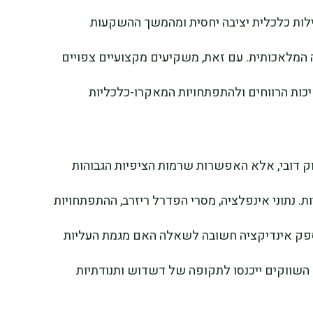
לות כלכלית יציבה יחסית ומהמשך ההשקעות
נה המלאכותית. עם זאת, משקיעים מקצועיים צפויים
כות הרווחים ולהתפתחויות המאקרו-כלכליות
שוק דובי, אלא האפשרות שרמות הציפיות הגבוהות
. נתוני אינפלציה, מסרי הפדרל ריזרב, ההתפתחויות
לספק אינדיקציה חשובה לשאלה האם מגמת העליות
 השווקים ייכנסו לתקופה של דשדוש ותנודתיות