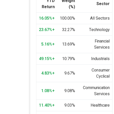
YTD
Weight
Sector
Return
(%)
+16.05%
100.00%
All Sectors
+23.67%
32.27%
Technology
Financial
+5.16%
13.69%
Services
+49.15%
10.79%
Industrials
Consumer
+4.83%
9.67%
Cyclical
Communication
+1.08%
9.08%
Services
+11.40%
9.03%
Healthcare