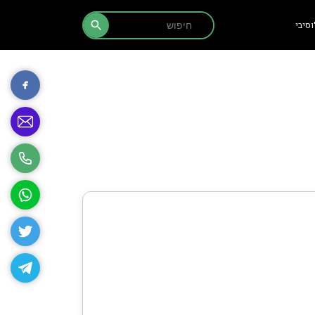
Search Button
Search
סיבי
for: