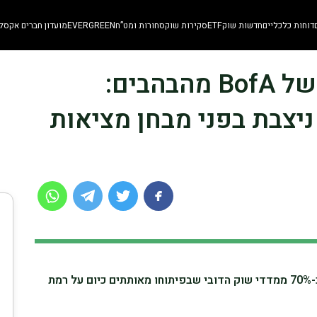
דוחות כלכליים
חדשות שוק
ETF
סקירות שוק
סחורות ומט”ח
EVERGREEN
מועדון חברים אקסלו
SKN | אותות האזהרה של BofA מהבהבים:
יצבת בפני מבחן מציאות
בנק אוף אמריקה (BofA) מדווח כי כ-70% ממדדי שוק הדובי שבפיתוחו מאותתים כיום על רמת