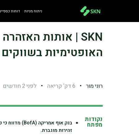
ניתוח מניות
דוחות כספיים
האופטימיות בשווקים נ
רוני מור
•
6 דק’ קריאה
•
לפני 2 חודשים
נקודות
מפתח
זהירות מוגברת.