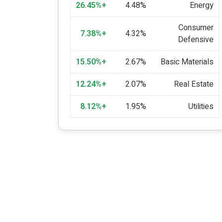
+26.45%
4.48%
Energy
Consumer
+7.38%
4.32%
Defensive
+15.50%
2.67%
Basic Materials
+12.24%
2.07%
Real Estate
+8.12%
1.95%
Utilities