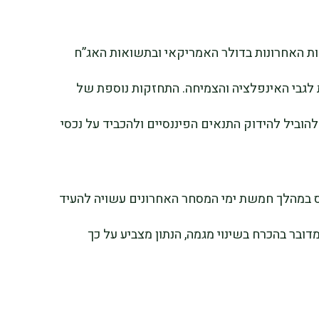
דות האחרונות בדולר האמריקאי ובתשואות האג”ח
לגבי האינפלציה והצמיחה. התחזקות נוספת של
וביל להידוק התנאים הפיננסיים ולהכביד על נכסי
-1.35% במדד דאו ג’ונס במהלך חמשת ימי המסחר האחרונים עשויה להעיד
ובר בהכרח בשינוי מגמה, הנתון מצביע על כך