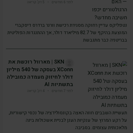
לפני 6 חודשים
•
5 דק’ קריאה
נטפליקס עדיין רחוקה מסגירת רכישת וורנר ברדרס דיסקברי
המוצעת בהיקף של 82.7 מיליארד דולר, אך ההתנגדות הפוליטית
בבריטניה כבר מתגבשת
SKN | מארוול רוכשת את
XConn בעסקה של 540 מיליון
דולר לחיזוק מעמדה כמובילה
בתשתיות AI
לפני 7 חודשים
•
4 דק’ קריאה
תעשיית השבבים חווה האצה בקונסולידציה של נכסי קישוריות,
על רקע המרוץ של ענקיות הענן לבניית אשכולות בינה
מלאכותית עצומים. בסביבה