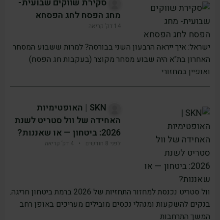
סקירת שווקים שבועית-
מחג הפסח לחג הפסחא
14 דק’ קריאה
ישראל: איך ייראה הרבעון השני בבורסה? למרות ששבוע המסחר
האחרון בת"א היה שבוע מסחר מקוצר (בעקבות חג הפסח)
ואופיין במחזורי
SKN | האופטימיות
האחידה של וול סטריט לשנת
2026: ביטחון — או שאננות?
לפני 8 חודשים
•
4 דק’ קריאה
וול סטריט נכנסת למחזור התחזיות של 2026 ברמת ביטחון חריגה.
בנקים להשקעות ומנהלי נכסים מובילים מעריכים באופן רחב
המשך התרחבות