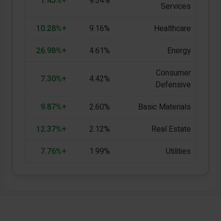
+1.45%
9.34%
Services
+10.28%
9.16%
Healthcare
+26.98%
4.61%
Energy
Consumer
+7.30%
4.42%
Defensive
+9.87%
2.60%
Basic Materials
+12.37%
2.12%
Real Estate
+7.76%
1.99%
Utilities