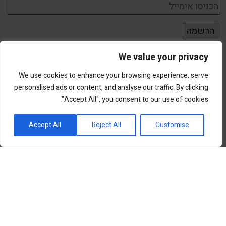
We value your privacy
We use cookies to enhance your browsing experience, serve
personalised ads or content, and analyse our traffic. By clicking
"Accept All", you consent to our use of cookies.
פורטל השקעות וחדשנות
Accept All
Reject All
Customise
שוק ההון