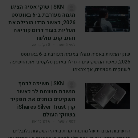
SKN | שוקי אסיה הציגו
מגמה מעורבת ב-6 באוגוסט
2026, כאשר הודו הובילה את
העליות בעוד דרום קוריאה
והונג קונג נחלשו
לפני 5 שעה
•
8 דק’ קריאה
שוקי המניות באסיה ננעלו במגמה מעורבת ב-6 באוגוסט
2026, כאשר המשקיעים הגדילו באופן סלקטיבי את החשיפה
לשווקים מסוימים, אך צמצמו
SKN | חשיפה לכסף
מושכת תשומת לב כאשר
משקיעים בוחנים את תפקיד
קרן iShares Silver Trust
בשווקי העולם
לפני 7 שעה
•
6 דק’ קריאה
החשיבות הגוברת של מתכות יקרות בתיקי השקעות גלובליים