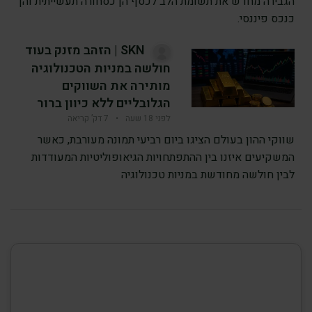
הגבירה מחדש את תשומת הלב לכסף הן כסחורה תעשייתית והן
כנכס פיננסי.
SKN | הזהב מזנק בעוד
חולשה במניות הטכנולוגיה
מותירה את השווקים
הגלובליים ללא כיוון ברור
לפני 18 שעה
•
7 דק’ קריאה
שווקי ההון בעולם הציגו ביום רביעי תמונה מעורבת, כאשר
המשקיעים איזנו בין ההתפתחויות הגיאופוליטיות המעודדות
לבין חולשה מחודשת במניות טכנולוגיה