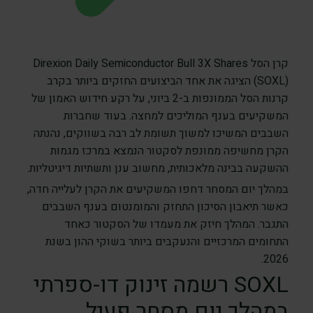
קרן הסל Direxion Daily Semiconductor Bull 3X Shares
‏(SOXL) הציגה את אחד הביצועים החזקים ביותר בקרב
קרנות הסל הממונפות ב-2 ביוני, על רקע חידוש האמון של
המשקיעים בענף המוליכים למחצה. בעוד שחברות
השבבים המשיכו למשוך תשומת לב רבה בשווקים, נהנתה
הקרן מחשיפה ממונפת לסקטור הנמצא במרכז מגמות
ההשקעה בבינה מלאכותית, מחשוב ענן ותשתיות דיגיטליות.
במהלך יום המסחר דחפו המשקיעים את הקרן לעלייה חדה,
כאשר תיאבון הסיכון התחזק והמומנטום בענף השבבים
התגבר. המהלך חיזק את מעמדו של הסקטור כאחד
התחומים המרכזיים והנעקבים ביותר בשוקי ההון בשנת
2026.
SOXL רשמה זינוק דו-ספרתי
במהלך יום מסחר פעיל