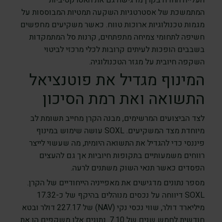
העלייה החדה בקרן מדגישה גם את האטרקטיביות
המתמשכת של אסטרטגיות השקעה תמטיות המבוססות על
מגמות טכנולוגיות ארוכות טווח. כאשר משקיעים מחפשים
חשיפה לתחומי צמיחה מתפתחים, קרנות סל המתמקדות
בשבבים הופכות לעיתים קרובות לכלי מרכזי לביטוי
השקפה חיובית על מגזר הטכנולוגיה.
המינוף מגדיל את פוטנציאל
התשואה ואת רמת הסיכון
לצד הביצועים המרשימים, מבנה הקרן מחייב תשומת לב
מיוחדת מצד המשקיעים. SOXL עושה שימוש במינוף
פיננסי כדי להגדיל את התשואה היומית, מה שעשוי לייצר
רווחים משמעותיים בתקופות חיוביות אך גם להעצים
הפסדים כאשר תנאי השוק משתנים לרעה.
מספר נתונים מדגישים את מאפייניה הייחודיים של הקרן.
SOXL דיווחה על נכסים מנוהלים בהיקף של כ-17.32
מיליארד דולר, שווי נכסי נקי (NAV) של 227.17 דולר ובטא
חודשית לחמש שנים של 7.10. נתונים אלו משקפים הן את