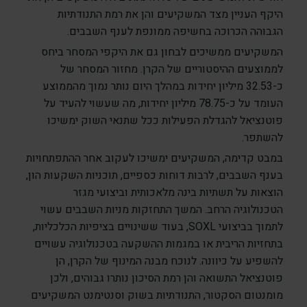
היקף העניין מצד המשקיעים והן את רמת התנודתיות
הגבוהה הכרוכה בחשיפה ממונפת לענף השבבים.
המשקיעים ממשיכים לבחון גם את היקפי המסחר ביחס
לממוצעים ההיסטוריים של הקרן. מחזור המסחר של
כ-32.53 מיליון יחידות במהלך היום נותר נמוך מהממוצע
העומד על כ-78.75 מיליון יחידות, מה שעשוי להעיד על
פוטנציאל להגדלת הפעילות ככל שתנאי השוק ימשיכו
להשתפר.
במבט קדימה, המשקיעים ימשיכו לעקוב אחר ההתפתחויות
בענף השבבים, לרבות דוחות כספיים, תוכניות השקעות הון,
הוצאות על תשתיות בינה מלאכותית וביצועי מגזר
הטכנולוגיה הרחב. המשך התחזקות מניות השבבים עשוי
לתמוך בביצועי SOXL, בעוד ששינויים בציפיות הכלכליות,
בתחזיות הריבית או במגמות ההשקעה בטכנולוגיה עשויים
להשפיע על כיוונה. לנוכח מבנה המינוף של הקרן, הן
פוטנציאל התשואה והן רמת הסיכון נותרו גבוהים, ולכן
מומנטום הסקטור, התנודתיות בשוק וסנטימנט המשקיעים