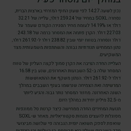
נכון לשעה 14:27 לפי שעון החוף המזרחי בארצות הברית,
נסחרה SOXL במחיר של 259.24 דולר, עלייה של 32.21
דולר או 14.19% לעומת מחיר הסגירה הקודם שעמד על
227.03 דולר. הקרן פתחה את המסחר ברמה של 243.18
דולר ונסחרה בטווח יומי שבין 238.82 דולר ל-261.92 דולר,
נתון הממחיש תנודתיות גבוהה והשתתפות משמעותית מצד
המשקיעים.
העלייה החדה הציבה את הקרן סמוך לקצה העליון של טווח
המסחר שלה ב-52 השבועות האחרונים, שנע בין 16.58
דולר ל-261.92 דולר. הנתון משקף את ההתאוששות
המרשימה ואת הצמיחה שנרשמו בענף השבבים במהלך
השנה האחרונה. מחזור המסחר נותר גבוה והגיע ליותר
מ-32.5 מיליון יחידות במהלך היום.
תנועת המחירים החדה ממחישה כיצד קרנות סל ממונפות
מסוגלות להעצים מגמות סקטוריאליות. מאחר ש-SOXL
שואפת לספק תשואה יומית הגבוהה פי שלושה מביצועי
מדד השבבים שעליו היא מבוססת, הן העליות והן הירידות