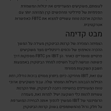
לעומתם, משקיעים המעדיפים את יכולות המשמורת
הפנימיות של פידליטי ומחפשים קרן המזוהה יותר עם
החזקה ארוכת טווח עשויים למצוא את FBTC כאפשרות
אטרקטיבית.
מבט קדימה
הצמיחה המהירה של קרנות הביטקוין מעידה על המשך
ההכרה והאימוץ של נכסים דיגיטליים מצד משקיעים
פרטיים ומוסדיים כאחד. הן IBIT והן FBTC מספקות דרך
פשוטה ונגישה לקבל חשיפה למחיר הביטקוין באמצעות
חשבון השקעות מסורתי.
עם זאת, IBIT מחזיקה כיום ביתרון מסוים בזכות גודלה, רמת
הנזילות הגבוהה ויעילות המסחר שלה. עבור משקיעים ארוכי
טווח המעוניינים בחשיפה רחבה לביטקוין, שתי הקרנות
עשויות להוות כלי השקעה יעיל. למרות זאת, מעמדה
הדומיננטי של IBIT ממשיך להפוך אותה לבחירה המועדפת
על חלק גדול מהמשתתפים בשוק קרנות הביטקוין.