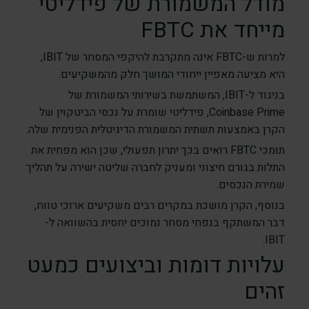
מודל המשמורת של פידליטי
מייחד את FBTC
למרות ש-FBTC אינה מתקרבת להיקפי המסחר של IBIT,
היא מציעה מאפיין ייחודי המושך חלק מהמשקיעים.
בניגוד ל-IBIT, המשתמשת בשירותי המשמורת של
Coinbase Prime, פידליטי שומרת על נכסי הביטקוין של
הקרן באמצעות תשתית המשמורת הדיגיטלית הפנימית שלה.
תומכי FBTC רואים בכך יתרון תפעולי, שכן הוא מפחית את
התלות בגורם חיצוני ומעניק לחברה שליטה ישירה על תהליך
שמירת הנכסים.
בנוסף, הקרן מושכת במקרים רבים משקיעים ארוכי טווח,
דבר המשתקף בנפחי מסחר נמוכים יחסית בהשוואה ל-
IBIT.
עלויות דומות וביצועים כמעט
זהים