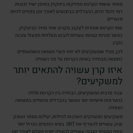
מאחר ששתי הקרנות מחזיקות ביטקוין באופן ישיר וגובות
דמי ניהול זהים, ההבדלים בביצועים לאורך זמן צפויים להיות
מזעריים.
שתי הקרנות אמורות לעקוב מקרוב אחר מחיר הביטקוין,
כאשר סטיות קטנות עשויות לנבוע מעלויות תפעול ומבנה
הקרן.
לכן, סביר שמשקיעים לא יחוו פערי תשואה משמעותיים
כתוצאה מבחירה באחת הקרנות על פני השנייה.
איזו קרן עשויה להתאים יותר
למשקיעים?
עבור מרבית המשקיעים, הבחירה בין הקרנות תלויה
בהעדפות אישיות יותר מאשר בהבדלים מהותיים בתשואה
הצפויה.
משקיעים המעניקים חשיבות לנזילות, יעילות מסחר ועומק
שוק עשויים להעדיף את IBIT. בסיס הנכסים הגדול יותר
ונפח המסחר הגבוה עשויים להעניק יתרון מסוים לאורך זמן.