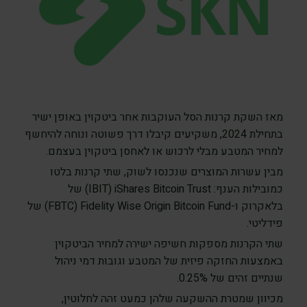
מאז השקת קרנות הסל העוקבות אחר ביטקוין באופן ישיר
בתחילת 2024, משקיעים קיבלו דרך פשוטה ונוחה להיחשף
למחיר המטבע מבלי לרכוש או לאחסן ביטקוין בעצמם.
מבין עשרות המוצרים שנכנסו לשוק, שתי קרנות בלטו
כמובילות הענף: iShares Bitcoin Trust ‏(IBIT) של
בלאקרוק ו-Fidelity Wise Origin Bitcoin Fund ‏(FBTC) של
פידליטי.
שתי הקרנות מספקות חשיפה ישירה למחיר הביטקוין
באמצעות החזקה פיזית של המטבע וגובות דמי ניהול
שנתיים זהים של 0.25%.
מכיוון שמטרת ההשקעה שלהן כמעט זהה לחלוטין,