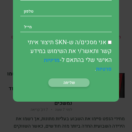
* אין במאמר זה, בחלקו או במלואו, כל הבטחה להשגת תשואות
מהשקעות ואין האמור בו מהווה ייעוץ מקצועי לבצע השקעות בתחום
אני מסכים/ה ש-SKN תיצור איתי
כזה או אחר.
קשר ותאשר/י את השימוש במידע
האישי שלי בהתאם ל-
מדיניות
.
פרטיות
SKN | מחירי הנפט רשמו
ירידה שבועית למרות
התאוששות ביום שישי, בעוד
המגעים סביב מצר הורמוז
נמשכים
לפני 7 שעה
•
7 דק’ קריאה
מחירי הנפט סיימו את השבוע בעליות מתונות, אך רשמו את
הירידה השבועית החדה ביותר מזה חודשים, כאשר השווקים