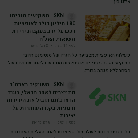
איזנו בין
SKN | משקיעים הזרימו
180 מיליון דולר לאופציות
רכש על זהב בעקבות ירידת
תשואות האג”ח
לפני 11 שעה
•
8 דק’ קריאה
פעילות האופציות מצביעה על חזרה של סנטימנט חיובי
משקיעי הזהב מפגינים אופטימיות מחודשת לאחר שבועות של
מסחר ללא מגמה ברורה,
SKN | השווקים בארה”ב
מתייצבים לאחר הראלי, בעוד
הדאו ג’ונס מוביל את הירידות
והמניות בקנדה שומרות על
יציבות
לפני 1 ימים
•
8 דק’ קריאה
וול סטריט נכנסת לשלב של התייצבות לאחר העליות האחרונות