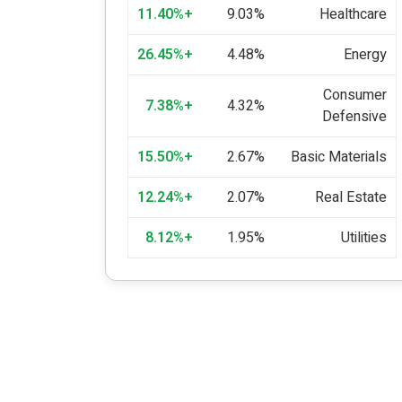
+11.40%
9.03%
Healthcare
+26.45%
4.48%
Energy
Consumer
+7.38%
4.32%
Defensive
+15.50%
2.67%
Basic Materials
+12.24%
2.07%
Real Estate
+8.12%
1.95%
Utilities