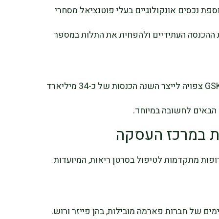
פת נכסים אונקולוגיים בעלי פוטנציאל מסחרי
 ההכנסה העתידיים ולהפחית את התלות במספר
אנליסטים מעריכים כי חטיבת התרופות של GSK צפויה לייצר השנה הכנסות של כ-34 מיליארד
הבאים לחשובה במיוחד.
ת במרכז העסקה
של Nuvalent הם שתי תרופות מתקדמות לטיפול בסרטן ריאות, המיועדות
מים של חברות פארמה מובילות, בהן פייזר ורוש.