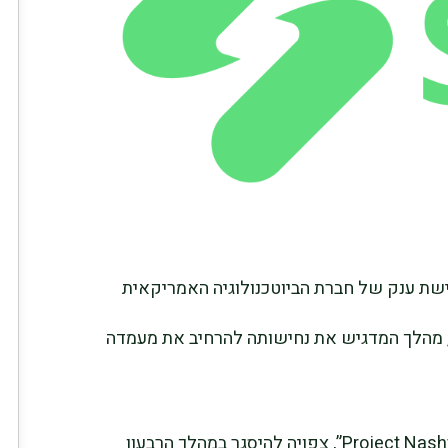
ת GSK הודיעה על רכישת ענק של חברת הביוטכנולוגיה האמריקאית
-10.6 מיליארד דולר, מהלך המדגיש את נחישותה להרחיב את מעמדה
העסקה, שנשאה את שם הקוד הפנימי “Project Nashville”, צפויה להיסגר במהלך הרבעון