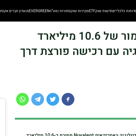
דוחות כלכליים
חדשות שוק
ETF
סקירות שוק
סחורות ומט”ח
EVERGREEN
מועדון חברים אקסלו
GSK | SKN מבצעת הימור של 10.6 מיליארד
יה עם רכישה פורצת דרך
GSK הסכימה לרכוש את חברת הביוטכנולוגיה האמריקאית Nuvalent תמורת כ-10.6 מיליארד