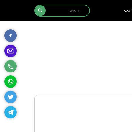
Search Button
Search
סיבי
for: