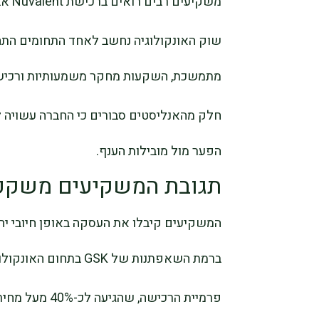
משקיעים רבים רואים ברכישת Nuvalent אבן דרך חשובה, אך לא פתרון מלא.
שוק האונקולוגיה נחשב לאחד התחומים התחר
מתמשכת, השקעות מחקר משמעותיות ורכישות
חלק מהאנליסטים סבורים כי החברה עשויה 
הפער מול מובילות הענף.
תגובת המשקיעים משקפת
המשקיעים קיבלו את העסקה באופן חיובי י
ברמת השאפתנות של GSK בתחום האונקולוגיה.
פרמיית הרכישה,