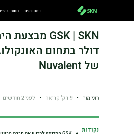
ניתוח מניות
דוחות כספיים
דולר בתחום האונקולוג
של Nuvalent
רוני מור
•
9 דק’ קריאה
•
לפני 2 חודשים
נקודות