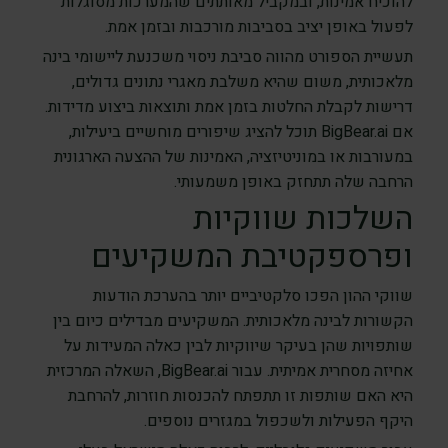
להוכיח אמינות, ובמקביל מאותתים שהמערכות מסוגלות
לפעול באופן יציב בסביבות מורכבות ובזמן אמת.
תעשיית הספורט מהווה סביבת ניסוי משכנעת ליישומי בינה
מלאכותית, משום שהיא משלבת מאגרי נתונים גדולים,
דרישות לקבלת החלטות בזמן אמת ותוצאות ביצוע מדידות.
אם BigBear.ai תוכל להציג שיפורים מוחשיים ביעילות,
במעורבות או במוניטיזציה, האמינות של ההצעה הארגונית
הרחבה שלה תתחזק באופן משמעותי.
השלכות שווקיות
ופרספקטיבת המשקיעים
שווקי ההון הפכו סלקטיביים יותר בהערכת הודעות
הקשורות לבינה מלאכותית. המשקיעים מבדילים כיום בין
שותפויות שהן בעיקר שיווקיות לבין כאלה המעידות על
אחיזה מסחרית אמיתית. עבור BigBear.ai, השאלה המרכזית
היא האם שותפות זו תתפתח להכנסות חוזרות, להרחבת
היקף הפעילות ולשכפול במגזרים נוספים.