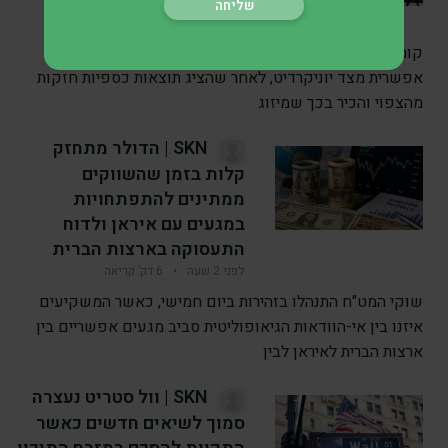
את עמדת המיקוח שלו
לפני 2 שעה
•
6 דק’ קריאה
קומרצבנק מאותת על גישה מפויסת יותר כלפי השתלטות
אפשרית מצד יוניקרדיט, לאחר שהציג תוצאות כספיות חזקות
מהצפוי והכיר בכך שמיזוג
SKN | הדולר מתחזק
קלות בזמן שהשווקים
ממתינים להתפתחויות
במגעים עם איראן ולדוח
התעסוקה בארצות הברית
לפני 2 שעה
•
6 דק’ קריאה
שוקי המט"ח התנהלו בזהירות ביום חמישי, כאשר המשקיעים
איזנו בין אי-הוודאות הגיאופוליטית סביב מגעים אפשריים בין
ארצות הברית לאיראן לבין
SKN | וול סטריט נעצרה
סמוך לשיאים חדשים כאשר