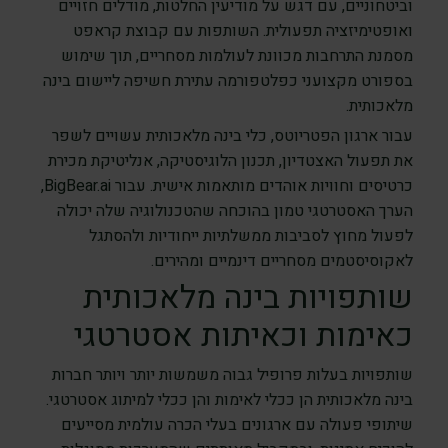
וביטחוניים, עם דגש על מודיעין החלטות, מודלים חזויים
ואופטימיזציה תפעולית. השותפות עם קבוצת קראפט
מסמנת התרחבות מכוונת לעולמות מסחריים, תוך שימוש
בספורט מקצועני כפלטפורמה עתירת חשיפה ליישום בינה
מלאכותית.
עבור ארגון הפטריוטס, כלי בינה מלאכותית עשויים לשפר
את תפעול האצטדיון, תכנון הלוגיסטיקה, אנליטיקת מכירת
כרטיסים וחוויות אוהדים מותאמות אישית. עבור BigBear.ai,
הערך האסטרטגי טמון בהוכחה שהטכנולוגיה שלה יכולה
לפעול מחוץ לסביבות ממשלתיות ייחודיות ולהסתגל
לאקוסיסטמים מסחריים דינמיים ומהירים.
שותפויות בינה מלאכותית
כאימות וכאיתות אסטרטגי
שותפויות בעלות פרופיל גבוה משמשות יותר ויותר חברות
בינה מלאכותית הן ככלי לאימות והן ככלי למיתוג אסטרטגי.
שיתופי פעולה עם ארגונים בעלי הכרה עולמית מסייעים