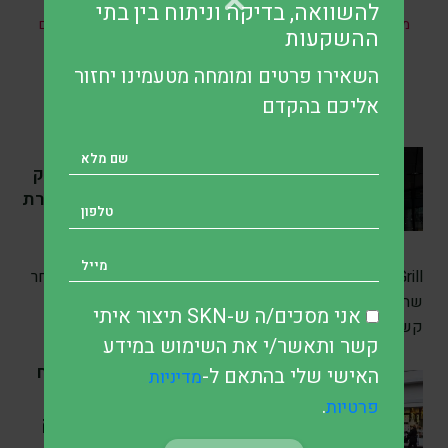
להשוואה, בדיקה וניתוח בין בתי
מהשקעות ואין האמור בו מהווה ייעוץ מקצועי לבצע השקעות בתחום
ההשקעות
כזה או אחר.
השאירו פרטים ומומחה מטעמינו יחזור
אליכם בהקדם
SKN | מניית Chipotle
ממשיכה לרדת לאחר שספק
פלפלי חלפיניו נקשר לחקירת
התפרצות סלמונלה
לפני 24 mins
•
7 דק’ קריאה
Chipotle Mexican Grill עמדה תחת לחץ מכירות מחודש לאחר
שחשפה כי אחד מספקי פלפלי החלפיניו שלה עשוי להיות
אני מסכים/ה ש-SKN תיצור איתי
קשור להתפרצות
קשר ותאשר/י את השימוש במידע
SKN | קומרצבנק פותח
האישי שלי בהתאם ל-
מדיניות
פתח לעסקה עם יוניקרדיט
.
פרטיות
לאחר זינוק ברווחים שחיזק