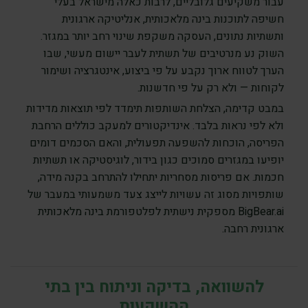
עבור משקיעים גלובליים, לרבות כאלה מישראל בעלי
חשיפה לתוכנות בינה מלאכותית, אנליטיקה ארגונית
ותשתיות נתונים, העסקה משקפת שינוי רחב יותר במגזר.
השוק נע מנרטיבים של תשתית לעבר יישום מעשי, שבו
הערך לטווח ארוך נקבע על פי ביצוע, אינטגרציה ושימור
לקוחות — ולא רק על פי חדשנות.
במבט קדימה, הצלחת השותפות תימדד לפי תוצאות מדידות
ולא לפי נראות בלבד. אינדיקטורים למעקב כוללים הרחבת
הפריסה, הוכחות להשפעה תפעולית, והאם הסכמים דומים
יופיעו במגזרים סמוכים כגון בידור, לוגיסטיקה או תשתיות
חכמות. אם פריסות מסחריות יתחילו להתרחב בקנה מידה,
שותפויות מסוג זה עשויות לייצג צעד משמעותי במעבר של
BigBear.ai מספקית נישתית לפלטפורמת בינה מלאכותית
ארגונית רחבה.
להשוואה, בדיקה וניתוח בין בתי
ההשקעות