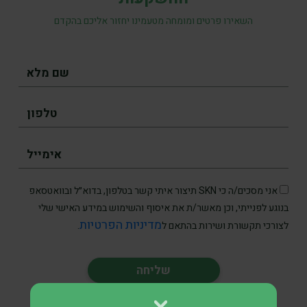
השאירו פרטים ומומחה מטעמינו יחזור אליכם בהקדם
אני מסכים/ה כי SKN תיצור איתי קשר בטלפון, בדוא״ל ובוואטסאפ
בנוגע לפנייתי, וכן מאשר/ת את איסוף והשימוש במידע האישי שלי
מדיניות הפרטיות
לצורכי תקשורת ושירות בהתאם ל
.
* אין במאמר זה, בחלקו או במלואו, כל הבטחה להשגת תשואות