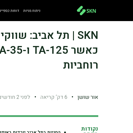
ניתוח מניות
דוחות כספיים
SKN | תל אביב: שוו
רוחביות
אור שושן
•
6 דק’ קריאה
•
לפני 2 חודשים
נקודות