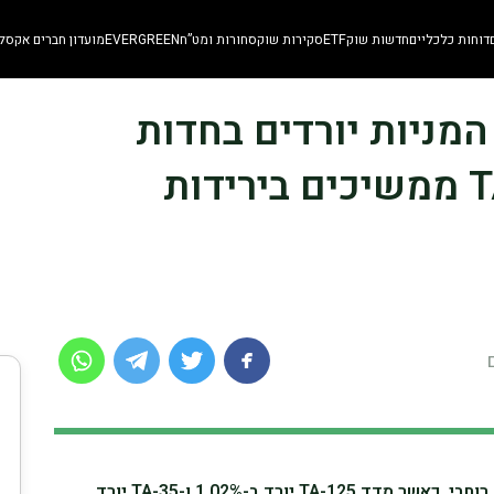
דוחות כלכליים
חדשות שוק
ETF
סקירות שוק
סחורות ומט”ח
EVERGREEN
מועדון חברים אקסלו
קי המניות יורדים בחדות
כאשר TA-125 ו-TA-35 ממשיכים בירידות
המניות בתל אביב יורדות באופן רוחבי, כאשר מדד TA-125 יורד ב-1.02% ו-TA-35 יורד