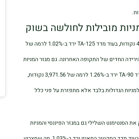
ח.
מניות מובילות לחולשה בשוק
מדד TA-35 ירד ב-0.87% לרמה של 4,195.72 נקודות, בעוד מדד TA-125 ירד ב-1.02% לרמה של
לכי הירידה החדים של התקופה האחרונה. גם מגזר המניות
הבינוניות חווה לחץ משמעותי יותר, כאשר מדד TA-90 ירד ב-1.26% לרמה של 3,971.56 נקודות,
מניות הגדולות בלבד אלא מתפזרת על פני כלל
 ירד ב-0.92%, מה שמחזק את הסנטימנט השלילי גם במגזר הפיננסי והמניות
הבינוניות. מדד TA-125 Value ירד ב-0.19%, בעוד מדד הסקטור המאוזן ירד ב-1.03%, מה שמצביע