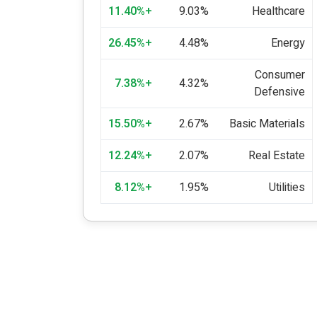
+11.40%
9.03%
Healthcare
+26.45%
4.48%
Energy
Consumer
+7.38%
4.32%
Defensive
+15.50%
2.67%
Basic Materials
+12.24%
2.07%
Real Estate
+8.12%
1.95%
Utilities