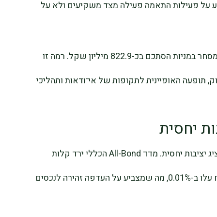
צביע על פעילות התאמה פעילה מצד משקיעים ולא על
מחזורי המסחר נותרו גבוהים, כאשר מחזור המסחר במניות הסתכם בכ-822.9 מיליון שקל. רמה זו
 תופעה האופיינית לתקופות של אי־ודאות ותהליכי
ות יחסית
בניגוד לשוק המניות, שוק האג”ח בישראל הציג יציבות יחסית. מדד All-Bond הכללי ירד קלות
ב-0.01%, כמעט ללא שינוי. אג”ח קצרות טווח עלו ב-0.01%, מה שמצביע על העדפה זהירה לנכסים