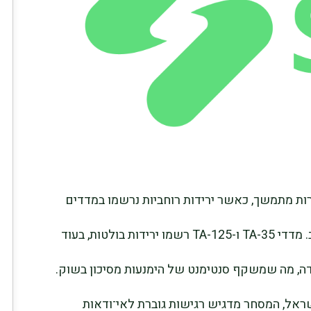
ות מתמשך, כאשר ירידות רוחביות נרשמו במדדים
המרכזיים של הבורסה לניירות ערך בתל אביב. מדדי TA-35 ו-TA-125 רשמו ירידות בולטות, בעוד
חדה, מה שמשקף סנטימנט של הימנעות מסיכון בשוק.
שראל, המסחר מדגיש רגישות גוברת לאי־ודאות