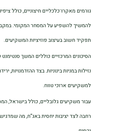
גורמים מאקרו־כלכליים חיצוניים, כולל ציפיו
להמשיך להשפיע על המסחר המקומי. במקביל
תפקיד חשוב בעיצוב פוזיציות המשקיעים.
הסיכונים המרכזיים כוללים המשך סנטימנט של
נזילות במניות בינוניות. בצד ההזדמנויות, ירי
למשקיעים ארוכי טווח.
עבור משקיעים גלובליים, כולל בישראל, המ
רחבה לצד יציבות יחסית באג”ח, מה שמדגיש
נכסים.