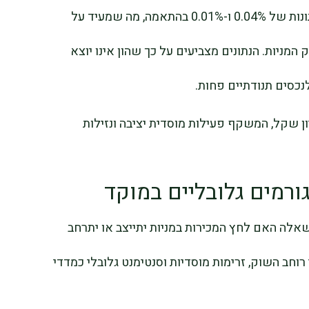
מדדי תל בונד 60 ותל בונד A רשמו עליות מתונות של 0.04% ו-0.01% בהתאמה, מה שמעיד על
מניות. הנתונים מצביעים על כך שהון אינו יוצא
לנכסים תנודתיים פחות.
סחר באג”ח הסתכם בכ-579.2 מיליון שקל, המשקף פעילות מוסדית יציבה ונזילות
ורמים גלובליים במוקד
אלה האם לחץ המכירות במניות יתייצב או יתרחב
רוחב השוק, זרימות מוסדיות וסנטימנט גלובלי כמדדי