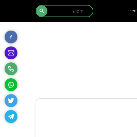
Search Button
Search
סיבי
for: