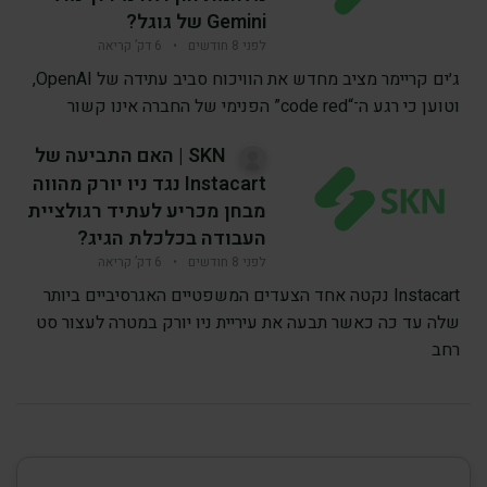
Gemini של גוגל?
לפני 8 חודשים
•
6 דק’ קריאה
ג׳ים קריימר מציב מחדש את הוויכוח סביב עתידה של OpenAI,
וטוען כי רגע ה־“code red” הפנימי של החברה אינו קשור
SKN | האם התביעה של
Instacart נגד ניו יורק מהווה
מבחן מכריע לעתיד רגולציית
העבודה בכלכלת הגיג?
לפני 8 חודשים
•
6 דק’ קריאה
Instacart נקטה אחד הצעדים המשפטיים האגרסיביים ביותר
שלה עד כה כאשר תבעה את עיריית ניו יורק במטרה לעצור סט
רחב