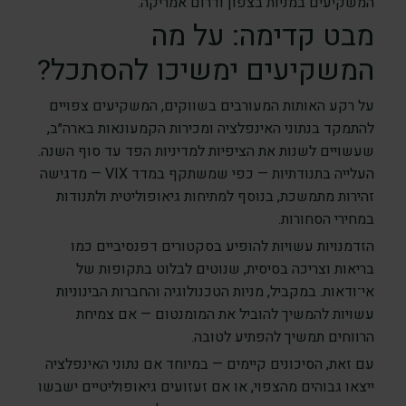
המשקיעים במניות בצפון ודרום אמריקה.
מבט קדימה: על מה
המשקיעים ימשיכו להסתכל?
על רקע האותות המעורבים בשווקים, המשקיעים צפויים
להתמקד בנתוני האינפלציה ומכירות הקמעונאות בארה״ב,
שעשויים לשנות את הציפיות למדיניות הפד עד סוף השנה.
העלייה בתנודתיות — כפי שמשתקף במדד VIX — מדגישה
זהירות מתמשכת, בנוסף למתיחות גיאופוליטית ולתנודות
במחירי הסחורות.
הזדמנויות עשויות להופיע בסקטורים דפנסיביים כמו
בריאות וצריכה בסיסית, שנוטים לבלוט בתקופות של
אי־ודאות. במקביל, מניות הטכנולוגיה והחברות הבינוניות
עשויות להמשיך להוביל את המומנטום — אם צמיחת
הרווחים תמשיך להפתיע לטובה.
עם זאת, הסיכונים קיימים — במיוחד אם נתוני האינפלציה
ייצאו גבוהים מהצפוי, או אם זעזועים גיאופוליטיים ישבשו