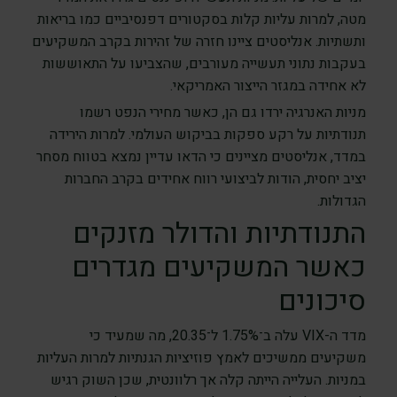
מטה, למרות עליות קלות בסקטורים דפנסיביים כמו בריאות
ותשתיות. אנליסטים ציינו חזרה של זהירות בקרב המשקיעים
בעקבות נתוני תעשייה מעורבים, שהצביעו על התאוששות
לא אחידה במגזר הייצור האמריקאי.
מניות האנרגיה ירדו גם הן, כאשר מחירי הנפט רשמו
תנודתיות על רקע ספקות בביקוש העולמי. למרות הירידה
במדד, אנליסטים מציינים כי הדאו עדיין נמצא בטווח מסחר
יציב יחסית, הודות לביצועי רווח אחידים בקרב החברות
הגדולות.
התנודתיות והדולר מזנקים
כאשר המשקיעים מגדרים
סיכונים
מדד ה-VIX עלה ב־1.75% ל־20.35, מה שמעיד כי
משקיעים ממשיכים לאמץ פוזיציות הגנתיות למרות העליות
במניות. העלייה הייתה קלה אך רלוונטית, שכן השוק רגיש