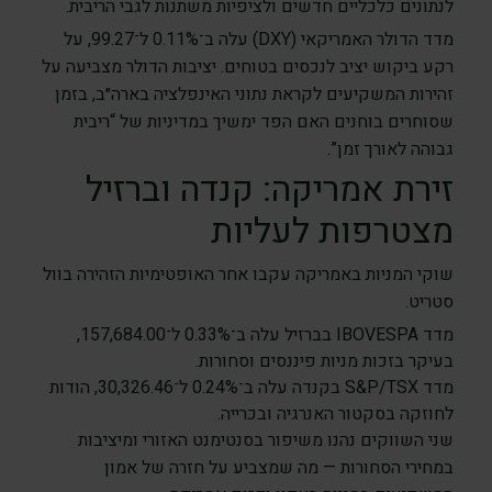
לנתונים כלכליים חדשים ולציפיות משתנות לגבי הריבית.
מדד הדולר האמריקאי (DXY) עלה ב־0.11% ל־99.27, על
רקע ביקוש יציב לנכסים בטוחים. יציבות הדולר מצביעה על
זהירות המשקיעים לקראת נתוני האינפלציה בארה״ב, בזמן
שסוחרים בוחנים האם הפד ימשיך במדיניות של “ריבית
גבוהה לאורך זמן”.
זירת אמריקה: קנדה וברזיל
מצטרפות לעליות
שוקי המניות באמריקה עקבו אחר האופטימיות הזהירה בוול
סטריט.
מדד IBOVESPA בברזיל עלה ב־0.33% ל־157,684.00,
בעיקר בזכות מניות פיננסים וסחורות.
מדד S&P/TSX בקנדה עלה ב־0.24% ל־30,326.46, הודות
לחוזקה בסקטור האנרגיה ובכרייה.
שני השווקים נהנו משיפור בסנטימנט האזורי ומיציבות
במחירי הסחורות — מה שמצביע על חזרה של אמון