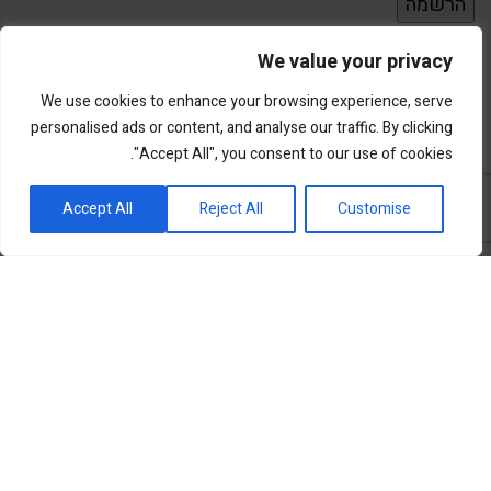
We value your privacy
We use cookies to enhance your browsing experience, serve
personalised ads or content, and analyse our traffic. By clicking
"Accept All", you consent to our use of cookies.
פורטל השקעות וחדשנות
Accept All
Reject All
Customise
שוק ההון
סקירות שוק