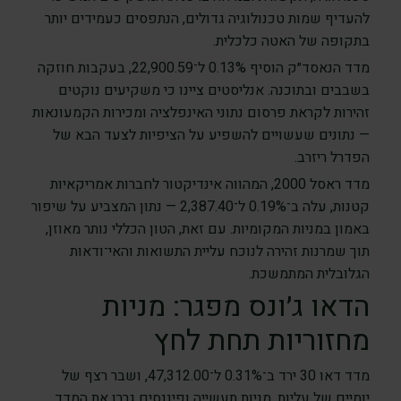
להעדיף שמות טכנולוגיה גדולים, הנתפסים כעמידים יותר
בתקופה של האטה כלכלית.
מדד הנאסד״ק הוסיף 0.13% ל־22,900.59, בעקבות חוזקה
בשבבים ובתוכנה. אנליסטים ציינו כי משקיעים נוקטים
זהירות לקראת פרסום נתוני האינפלציה ומכירות הקמעונאות
— נתונים שעשויים להשפיע על הציפיות לצעד הבא של
הפדרל ריזרב.
מדד ראסל 2000, המהווה אינדיקטור לחברות אמריקאיות
קטנות, עלה ב־0.19% ל־2,387.40 — נתון המצביע על שיפור
באמון במניות המקומיות. עם זאת, הטון הכללי נותר מאוזן,
תוך שמרנות זהירה לנוכח עליית התשואות והאי־ודאות
הגלובלית המתמשכת.
הדאו ג׳ונס מפגר: מניות
מחזוריות תחת לחץ
מדד דאו 30 ירד ב־0.31% ל־47,312.00, ושבר רצף של
יומיים של עליות. מניות תעשייה ופיננסים גררו את המדד