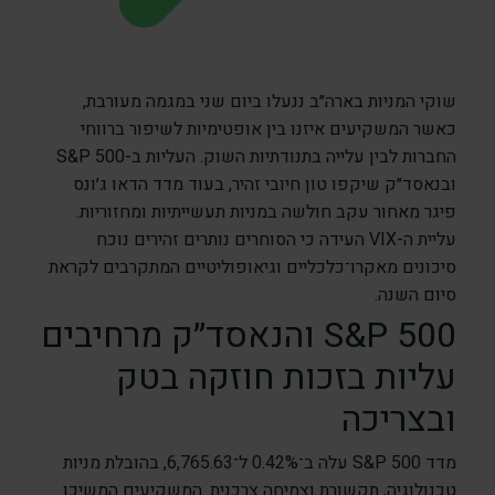
שוקי המניות בארה״ב ננעלו ביום שני במגמה מעורבת,
כאשר המשקיעים איזנו בין אופטימיות לשיפור ברווחי
החברות לבין עלייה בתנודתיות השוק. העליות ב-S&P 500
ובנאסד״ק שיקפו טון חיובי זהיר, בעוד מדד הדאו ג׳ונס
פיגר מאחור עקב חולשה במניות תעשייתיות ומחזוריות.
עליית ה-VIX העידה כי הסוחרים נותרים זהירים נוכח
סיכונים מאקרו־כלכליים וגיאופוליטיים המתקרבים לקראת
סיום השנה.
S&P 500 והנאסד״ק מרחיבים
עליות בזכות חוזקה בטק
ובצריכה
מדד S&P 500 עלה ב־0.42% ל־6,765.63, בהובלת מניות
טכנולוגיה, תקשורת וצמיחה צרכנית. המשקיעים המשיכו