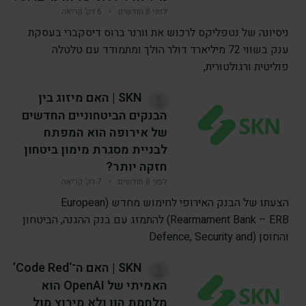
לפני 8 חודשים
•
6 דק’ קריאה
ניסיונה של נטפליקס לרכוש את וורנר ברוס דיסקברי בעסקת
ענק בשווי 72 מיליארד דולר הולך ומתמודד עם טלטלה
פוליטית ורגולטורית,
SKN | האם מיזוג בין
הבנקים הביטחוניים החדשים
של אירופה הוא המפתח
לבניית מסגרת מימון ביטחון
חזקה יותר?
לפני 8 חודשים
•
7 דק’ קריאה
הצעתו של הבנק האירופי לחימוש מחדש (European
Rearmament Bank – ERB) להתמזג עם בנק ההגנה, הביטחון
והחוסן (Defence, Security and
SKN | האם ה־‘Code Red’
האמיתי של OpenAI הוא
מלחמת הון ולא מירוץ מול