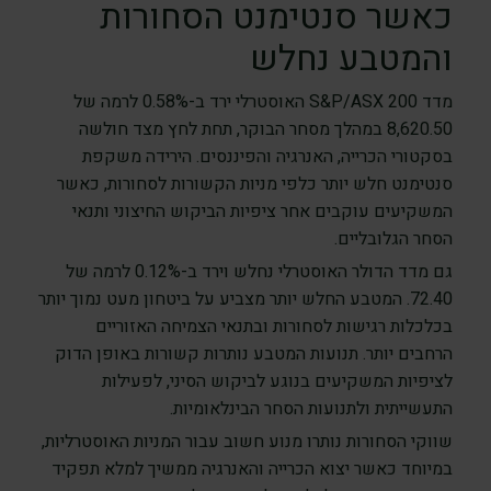
כאשר סנטימנט הסחורות
והמטבע נחלש
מדד S&P/ASX 200 האוסטרלי ירד ב-0.58% לרמה של
8,620.50 במהלך מסחר הבוקר, תחת לחץ מצד חולשה
בסקטורי הכרייה, האנרגיה והפיננסים. הירידה משקפת
סנטימנט חלש יותר כלפי מניות הקשורות לסחורות, כאשר
המשקיעים עוקבים אחר ציפיות הביקוש החיצוני ותנאי
הסחר הגלובליים.
גם מדד הדולר האוסטרלי נחלש וירד ב-0.12% לרמה של
72.40. המטבע החלש יותר מצביע על ביטחון מעט נמוך יותר
בכלכלות רגישות לסחורות ובתנאי הצמיחה האזוריים
הרחבים יותר. תנועות המטבע נותרות קשורות באופן הדוק
לציפיות המשקיעים בנוגע לביקוש הסיני, לפעילות
התעשייתית ולתנועות הסחר הבינלאומיות.
שווקי הסחורות נותרו מנוע חשוב עבור המניות האוסטרליות,
במיוחד כאשר יצוא הכרייה והאנרגיה ממשיך למלא תפקיד