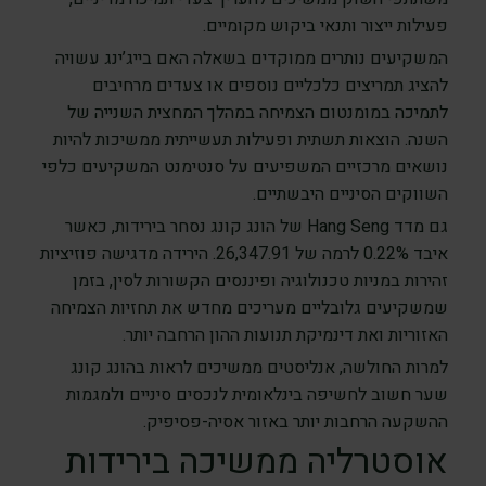
פעילות ייצור ותנאי ביקוש מקומיים.
המשקיעים נותרים ממוקדים בשאלה האם בייג’ינג עשויה
להציג תמריצים כלכליים נוספים או צעדים מרחיבים
לתמיכה במומנטום הצמיחה במהלך המחצית השנייה של
השנה. הוצאות תשתית ופעילות תעשייתית ממשיכות להיות
נושאים מרכזיים המשפיעים על סנטימנט המשקיעים כלפי
השווקים הסיניים היבשתיים.
גם מדד Hang Seng של הונג קונג נסחר בירידות, כאשר
איבד 0.22% לרמה של 26,347.91. הירידה מדגישה פוזיציות
זהירות במניות טכנולוגיה ופיננסים הקשורות לסין, בזמן
שמשקיעים גלובליים מעריכים מחדש את תחזיות הצמיחה
האזוריות ואת דינמיקת תנועות ההון הרחבה יותר.
למרות החולשה, אנליסטים ממשיכים לראות בהונג קונג
שער חשוב לחשיפה בינלאומית לנכסים סיניים ולמגמות
ההשקעה הרחבות יותר באזור אסיה-פסיפיק.
אוסטרליה ממשיכה בירידות