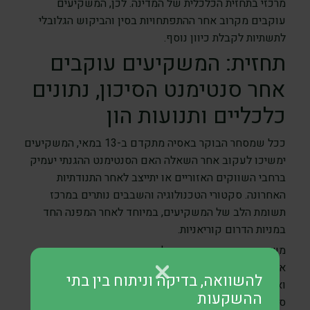
מרכזי בתחזית הכלכלית של המדינה. לכן, המשקיעים
עוקבים מקרוב אחר ההתפתחויות בסין והביקוש הגלובלי
לתשתיות לקבלת כיוון נוסף.
תחזית: המשקיעים עוקבים
אחר סנטימנט הסיכון, נתונים
כלכליים ותנועות הון
ככל שמסחר הבוקר באסיה מתקדם ב-13 במאי, המשקיעים
ימשיכו לעקוב אחר השאלה האם הסנטימנט ההגנתי יעמיק
ברחבי השווקים האזוריים או יתייצב לאחר התנודתיות
האחרונה. סקטורי הטכנולוגיה והשבבים נותרים במרכז
תשומת הלב של המשקיעים, במיוחד לאחר המפנה החד
במניות הדרום קוריאניות.
משתתפי השוק צפויים גם לעקוב מקרוב אחר נתוני
אינפלציה קרובים, הערות מצד בנקים מרכזיים
להשוואה, בדיקה וניתוח בין בתי
ואינדיקטורים כלכליים מסין, יפן וארצות הברית לקבלת
ההשקעות
סימנים ברורים יותר בנוגע לתנאי הצמיחה הגלובליים