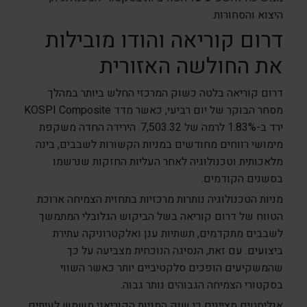
היצוא והסחורות.
דרום קוריאה והודו מובילות
את החולשה האזורית
דרום קוריאה בלטה כשוק המרכזי החלש ביותר במהלך
מסחר הבוקר של יום רביעי, כאשר מדד KOSPI Composite
ירד ב-1.83% לרמה של 7,503.32. הירידה החדה משקפת
מימושי רווחים מחודשים במניות הקשורות לשבבים, בינה
מלאכותית וטכנולוגיה לאחר העליות החזקות שנרשמו
בסשנים הקודמים.
מניות הטכנולוגיה נותרות מרכזיות בתחזית הצמיחה ארוכת
הטווח של דרום קוריאה בשל הביקוש הגלובלי המתמשך
לשבבים מתקדמים, תשתיות ענן ואלקטרוניקה עתירת
ביצועים. עם זאת, הנסיגה הנוכחית מצביעה על כך
שהמשקיעים הופכים סלקטיביים יותר כאשר השווי
בסקטורי הצמיחה הגבוהים נותר גבוה.
אנליסטים מציינים כי שוק המניות הקוריאני משמש לעיתים