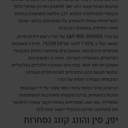
קרובות כאינדיקטור רחב יותר לתיאבון הסיכון האזורי כלפי
סקטורי הטכנולוגיה והיצוא. לכן, חולשה מתמשכת במניות
הקוריאניות עשויה להשפיע על הסנטימנט ברחבי שווקי
אסיה-פסיפיק בסשנים הקרובים.
גם מדד S&P BSE SENSEX של הודו רשם ירידות חדות,
כאשר נפל ב-1.92% לרמה של 74,559.24. הירידה משקפת
פוזיציות זהירות מצד המשקיעים ומימושי רווחים בסקטורי
הפיננסים, התעשייה והצריכה. נראה כי המשקיעים
מתמקדים יותר ויותר בסיכונים המאקרו-כלכליים הגלובליים
ובתנאי תנועת ההון החיצוניים למרות תחזית הצמיחה
המקומית העמידה יחסית של הודו.
הביטחון ארוך הטווח בהודו נותר נתמך על ידי השקעות
חזקות בתשתיות, צריכה מקומית והתרחבות ההשתתפות
המוסדית. עם זאת, התנודתיות בטווח הקצר עשויה להימשך
אם סנטימנט הסיכון הגלובלי יישאר תחת לחץ.
יפן, סין והונג קונג נסחרות