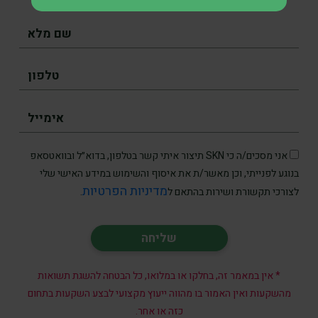
אני מסכים/ה כי SKN תיצור איתי קשר בטלפון, בדוא״ל ובוואטסאפ
בנוגע לפנייתי, וכן מאשר/ת את איסוף והשימוש במידע האישי שלי
מדיניות הפרטיות
לצורכי תקשורת ושירות בהתאם ל
.
* אין במאמר זה, בחלקו או במלואו, כל הבטחה להשגת תשואות
מהשקעות ואין האמור בו מהווה ייעוץ מקצועי לבצע השקעות בתחום
כזה או אחר.