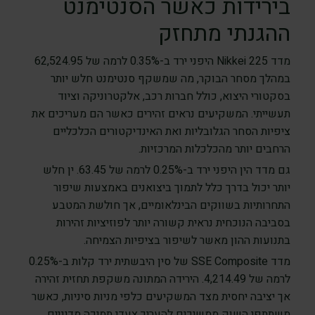
בירידות כאשר הסנטימנט
ההגנתי מתחזק
מדד Nikkei 225 היפני ירד ב-0.35% לרמה של 62,524.95
במהלך מסחר הבוקר, מה שמשקף סנטימנט חלש יותר
בסקטורי היצוא, כולל חברות רכב, אלקטרוניקה וציוד
תעשייתי. המשקיעים נראים זהירים כאשר הם מעריכים את
ציפיות הסחר הגלובליות ואת האינדיקטורים הכלכליים
הרחבים יותר מהכלכלות המרכזיות.
גם מדד הין היפני ירד ב-0.25% לרמה של 63.45. ין חלש
יותר יכול בדרך כלל לתמוך ביצואנים באמצעות שיפור
התחרותיות בשווקים הבינלאומיים, אך חולשת המטבע
בסביבה הנוכחית נראית קשורה יותר לפוזיציות זהירות
בתנועות ההון מאשר לשיפור בציפיות הצמיחה.
מדד SSE Composite של סין היבשתית ירד קלות ב-0.25%
לרמה של 4,214.49. הירידה המתונה משקפת תחזית זהירה
אך יציבה יחסית מצד המשקיעים כלפי מניות סיניות, כאשר
משתתפי השוק ממשיכים להעריך צעדי תמיכה מדיניים,