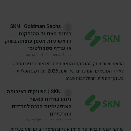
SKN | Goldman Sachs
בוחנת האם גל ההנפקות
הראשוניות מסמן עוצמה בשוק
או עודף ספקולטיבי
לפני 2 שבועות
•
6 דק’ קריאה
התאוששות שוק ההנפקות הראשוניות בארצות הברית הפכה
לאחד הנושאים המרכזיים של שנת 2026, על רקע העליות
בשוקי המניות, ההתלהבות סביב
SKN | השווקים באירופה
זינקו בחדות כאשר
האופטימיות חזרה למדדים
המרכזיים
לפני 2 חודשים
•
6 דק’ קריאה
שווקי המניות באירופה סיימו את יום המסחר ביום שני בעליות