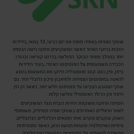
שווקי המניות באסיה פתחו את יום רביעי, 13 במאי, בירידות
רחבות ברחבי האזור כאשר המשקיעים אימצו גישה הגנתית
יותר במהלך מסחר הבוקר. החולשה בדרום קוריאה ובהודו
הכבידה משמעותית על הסנטימנט האזורי, בעוד הירידות
ביפן, סין, הונג קונג ואוסטרליה חיזקו את החששות בנוגע
להאטה במומנטום הצמיחה ולתיאבון סיכון גלובלי זהיר. גם
שוקי המטבע הצביעו על סנטימנט חלש יותר, כאשר הן הין
היפני והן הדולר האוסטרלי נחלשו קלות.
הנסיגה הרחבה משקפת זהירות גוברת מצד המשקיעים
לאחר הראליים האחרונים בשווקי אסיה-פסיפיק. משתתפי
השוק עוקבים מקרוב אחר התנאים הכלכליים הגלובליים,
ציפיות האינפלציה ומגמות תנועת ההון, כאשר התנודתיות
ממשיכה להשפיע על הפוזיציות בסקטורי הטכנולוגיה,