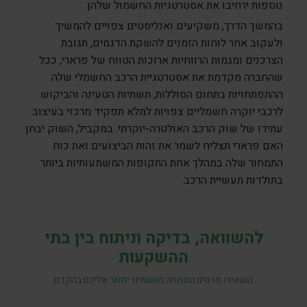
נוספות ירחיבו את אסטרטגיות החשמול שלהן.
בהמשך הדרך, משקיעים ואנליסטים צפויים להמשיך
ולעקוב אחר לוחות הזמנים להשקת הדגמים, תגובת
הצרכנים ומגמות הרווחיות ארוכות הטווח של פרארי, ככל
שהחברה מקדמת את אסטרטגיית הרכב החשמלי שלה.
ההתפתחויות בתחום הסוללות, תשתיות הטעינה והביקוש
לרכבי יוקרה חשמליים צפויות למלא תפקיד מרכזי בעיצוב
עתידו של שוק הרכב האולטרה-יוקרתי. במקביל, השוק יבחן
האם פרארי תצליח לשמר את זהות הביצועים ואת כוח
התמחור שלה במהלך אחת התקופות המשמעותיות ביותר
בתולדות תעשיית הרכב.
להשוואה, בדיקה וניתוח בין בתי
ההשקעות
השאירו פרטים ומומחה מטעמינו יחזור אליכם בהקדם