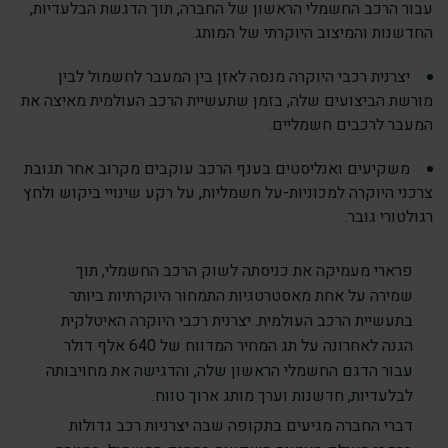
עבור הרכב החשמלי הראשון של החברה, תוך הדגשת הבלעדיות,
החדשנות והמיצוב היוקרתי של המותג.
יצרנית רכבי היוקרה מנסה לאזן בין המעבר לחשמול לבין
מורשת הביצועים שלה, בזמן שתעשיית הרכב העולמית מאיצה את
המעבר לרכבים חשמליים.
משקיעים ואנליסטים בענף הרכב עוקבים מקרוב אחר תגובת
צרכני היוקרה למכוניות-על חשמליות, על רקע שינויי ביקוש ולחץ
רגולטורי גובר.
פרארי מעמיקה את כניסתה לשוק הרכב החשמלי, תוך
שמירה על אחת מאסטרטגיות התמחור היוקרתיות ביותר
בתעשיית הרכב העולמית. יצרנית רכבי היוקרה האיטלקית
הגנה לאחרונה על תג המחיר המדווח של 640 אלף דולר
עבור הדגם החשמלי הראשון שלה, והדגישה את מחויבותה
לבלעדיות, חדשנות וערך מותג ארוך טווח.
דברי החברה מגיעים בתקופה שבה יצרניות רכב גדולות