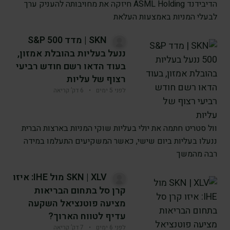
הדיבידנד ASML Holding חיזקה את מחויבותה להעניק ערך
לבעלי המניות באמצעות העלאת
SKN | מדד S&P 500
ננעל בעליות בהובלת אמזון,
בעוד הדאו רשם חודש רביעי
רצוף של עליות
לפני 5 ימים
•
6 דק’ קריאה
וול סטריט חתמה את יולי בעליות שוקי המניות בארצות הברית
ננעלו בעליות ביום שישי, כאשר המשקיעים התעלמו במידה
רבה מהמשך
SKN | XLV מול IHE: איזו
קרן סל בתחום הבריאות
מציעה פוטנציאל השקעה
עדיף לטווח הארוך?
לפני 6 ימים
•
7 דק’ קריאה