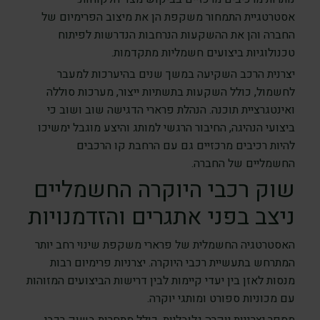
אסטרטגיית התמחור משקפת הן את מיצוב הפרימיום של
החברה והן את ההשקעות הנרחבות הנדרשות לפיתוח
טכנולוגיות ביצועים חשמליות מתקדמות.
יצרנית הרכב השקיעה במשך שנים בהיערכות למעבר
לחשמול, כולל השקעות בתשתיות ייצור, מערכות סוללה
ואינטגרציית תוכנה. הנהלת פרארי הדגישה שוב ושוב כי
ביצועי הנהיגה, החיבור הרגשי למותג והיצע מוגבל ימשיכו
להיות רכיבים מרכזיים גם עם הרחבת קו הרכבים
החשמליים של החברה.
שוק רכבי היוקרה החשמליים
ניצב בפני אתגרים והזדמנויות
האסטרטגיה החשמלית של פרארי משקפת שינוי רחב יותר
המתרחש בתעשיית רכבי היוקרה. יצרניות פרימיום רבות
מנסות לאזן בין יעדי קיימות לבין דרישות הביצועים המזוהות
עם מכוניות ספורט ומותגי יוקרה.