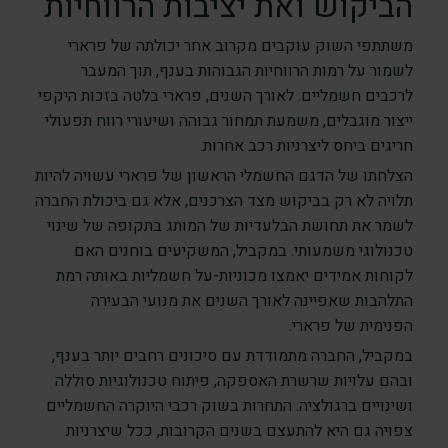
הביקוש ואת יציבות הרווחיות
משתתפי השוק עוקבים מקרוב אחר יכולתה של פרארי
לשמור על רמות הרווחיות הגבוהות בענף, תוך המעבר
לרכבים חשמליים. לאורך השנים, פרארי בלטה בזכות היקפי
ייצור מוגבלים, משמעת תמחור גבוהה ושיעורי רווח תפעולי
חריגים ביחס ליצרניות רכב אחרות.
הצלחתו של הדגם החשמלי הראשון של פרארי עשויה להיות
תלויה לא רק בביקוש מצד הצרכנים, אלא גם ביכולת החברה
לשמר את תחושת הבלעדיות של המותג בתקופה של שינוי
טכנולוגי משמעותי. במקביל, המשקיעים בוחנים האם
לקוחות אמידים יאמצו מכוניות-על חשמליות באותה רמת
התלהבות שאפיינה לאורך השנים את מנועי הבעירה
הפנימית של פרארי.
במקביל, החברה מתמודדת עם סיכונים רחבים יותר בענף,
ובהם עלויות שרשרת האספקה, פיתוח טכנולוגיות סוללה
ושינויים ברגולציה. התחרות בשוק רכבי היוקרה החשמליים
צפויה גם היא להתעצם בשנים הקרובות, ככל שיצרניות