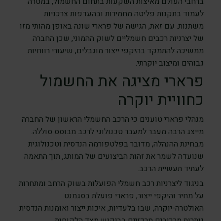
ברחבי העולם מאיצות השקעות בתחום החשמול, במטרה
לעמוד בתקנות פליטה מחמירות ובהעדפות צרכניות
משתנות. עם זאת, הגישה של פרארי שונה באופן מהותי מזו
של יצרניות רכבים חשמליים לשוק ההמוני, שכן החברה
ממשיכה להתמקד בהיקפי ייצור מוגבלים, שיעורי רווחיות
גבוהים ומיצוב יוקרתי.
פרארי מציגה את החשמול
כחוויית יוקרה
מנהלי פרארי טוענים כי הרכב החשמלי הראשון של החברה
מייצג הרבה מעבר למעבר טכנולוגי לרכב מבוסס סוללה.
מבחינת ההנהלה, מדובר בפלטפורמה הנדסית וטכנולוגית
שנועדה לשמר את זהות הביצועים של המותג, תוך התאמה
לעתיד תעשיית הרכב.
בניגוד ליצרניות רכב חשמלי הפועלות בשוק הרחב ומתחרות
על מחיר והיקפי ייצור, פרארי פועלת בסגמנט
האולטרה-יוקרה, שבו בלעדיות, איכות ייצור ואומנות הנדסית
נותרות מרכיבים מרכזיים בביקוש מצד הלקוחות.