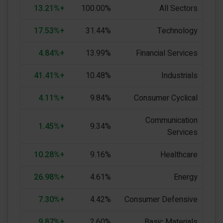
+13.21%
100.00%
All Sectors
+17.53%
31.44%
Technology
+4.84%
13.99%
Financial Services
+41.41%
10.48%
Industrials
+4.11%
9.84%
Consumer Cyclical
Communication
+1.45%
9.34%
Services
+10.28%
9.16%
Healthcare
+26.98%
4.61%
Energy
+7.30%
4.42%
Consumer Defensive
+9.87%
2.60%
Basic Materials