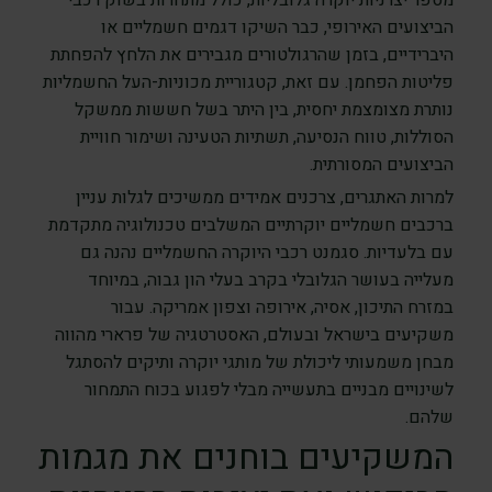
מספר יצרניות יוקרה גלובליות, כולל מתחרות בשוק רכבי
הביצועים האירופי, כבר השיקו דגמים חשמליים או
היברידיים, בזמן שהרגולטורים מגבירים את הלחץ להפחתת
פליטות הפחמן. עם זאת, קטגוריית מכוניות-העל החשמליות
נותרת מצומצמת יחסית, בין היתר בשל חששות ממשקל
הסוללות, טווח הנסיעה, תשתיות הטעינה ושימור חוויית
הביצועים המסורתית.
למרות האתגרים, צרכנים אמידים ממשיכים לגלות עניין
ברכבים חשמליים יוקרתיים המשלבים טכנולוגיה מתקדמת
עם בלעדיות. סגמנט רכבי היוקרה החשמליים נהנה גם
מעלייה בעושר הגלובלי בקרב בעלי הון גבוה, במיוחד
במזרח התיכון, אסיה, אירופה וצפון אמריקה. עבור
משקיעים בישראל ובעולם, האסטרטגיה של פרארי מהווה
מבחן משמעותי ליכולת של מותגי יוקרה ותיקים להסתגל
לשינויים מבניים בתעשייה מבלי לפגוע בכוח התמחור
שלהם.
המשקיעים בוחנים את מגמות