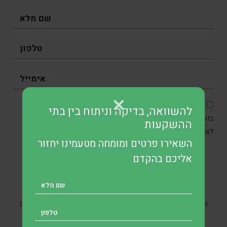
אני מסכים/ה כי SKN תיצור איתי קשר בטלפון, בדוא״ל ובוואטסאפ
להשוואה, בדיקה וניתוח בין בתי
בנוגע לפנייתי, וכן מאשר/ת את איסוף והשימוש במידע האישי שלי
ההשקעות
מדיניות הפרטיות
לצורכי תקשורת ושירות בהתאם ל
.
השאירו פרטים ומומחה מטעמינו יחזור
אליכם בהקדם
* אין במאמר זה, בחלקו או במלואו, כל הבטחה להשגת תשואות
מהשקעות ואין האמור בו מהווה ייעוץ מקצועי לבצע השקעות בתחום
כזה או אחר.