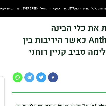
דוחות כלכליים
חדשות שוק
ETF
סקירות שוק
סחורות ומט”ח
EVERGREEN
מועדון חברים אקסלו
מת את כלי הבינה
המלאכותית של Anthropic כאשר היריבות בין
מה סביב קניין רוחני
עליבאבא אסרה על עובדיה להשתמש ב-Claude Code של Anthropic בעקבות טענות לקיומם של