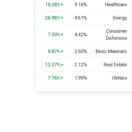
+10.28%
9.16%
Healthcare
+26.98%
4.61%
Energy
Consumer
+7.30%
4.42%
Defensive
+9.87%
2.60%
Basic Materials
+12.37%
2.12%
Real Estate
+7.76%
1.99%
Utilities