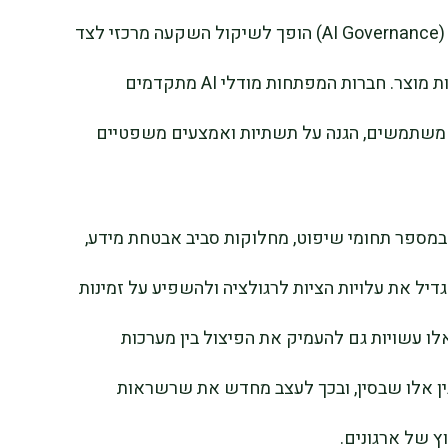
העימות ממחיש כי ממשל הבינה המלאכותית (AI Governance) הופך לשיקול השקעה מרכזי לצד
מדדים מסורתיים כגון צמיחת הכנסות וחדשנות מוצר. חברות המפתחות מודלי AI מתקדמים
ות משתמשים, הגנה על תשתיות ואמצעים משפטיים
 במספר תחומי שיפוט, מחלוקות סביב אבטחת מידע,
דיל את עלויות הציות לרגולציה ולהשפיע על זמינות
לו עשויות גם להעמיק את הפיצול בין מערכות
ין אלו שבסין, ובכך לעצב מחדש את שרשראות
 של ארגונים.