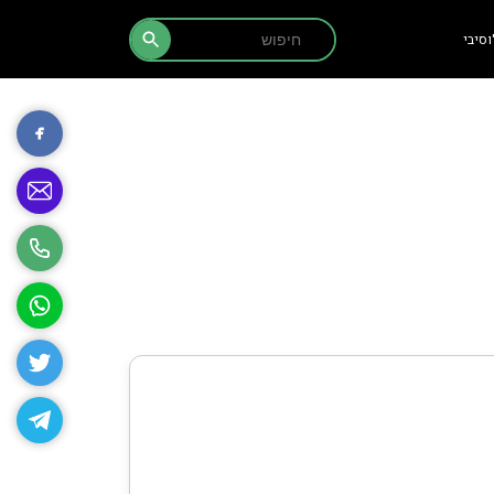
Search Button
Search
סיבי
for: