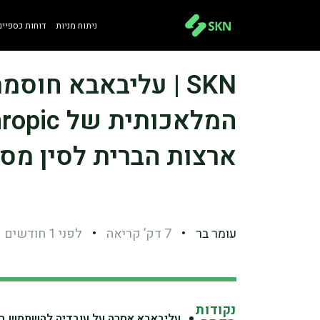
ניתוח מניות
דוחות כספיים
SKN | עליבאבא חוס
ארצות הברית לסין מסלי
עומר בר
•
7 דק’ קריאה
•
לפני 1 חודשים
נקודות