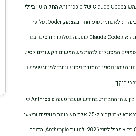
עליבאבא הנחתה את עובדיה להפסיק להשתמש בClaude Code של Anthropic החל מ-10 ביולי
ולעבור לפלטפורמת פיתוח הקוד מבוססת הבינה המלאכותית שפיתחה בעצמה, Qoder. על פי
מספר דיווחים, ענקית הטכנולוגיה הסינית סיווגה את Claude Code כתוכנה בעלת רמת סיכון גבוהה
סמויים המסוגלים לזהות משתמשים הקשורים לסין.
Anthropi כי חלק ממנגנוני הזיהוי נוספו במסגרת ניסוי שנועד למנוע שימוש
חבי היקף.
ההחלטה מגיעה לאחר עימות פומבי שהחריף בין שתי החברות. בחודש שעבר טענה Anthropic כי
גורמים הקשורים למעבדת Qwen AI של עליבאבא יצרו קרוב ל-25 אלף חשבונות מזויפים וביצעו
יותר מ-28.8 מיליון אינטראקציות עם Claude בין אפריל ליוני 2026. לטענת Anthropic, מדובר