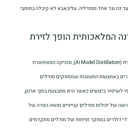
עד כה נגד אחד ממודליה. עליבאבא לא קיבלה בפומבי
ינה המלאכותית הופך לזירת
בלב הסכסוך עומד זיקוק מודלי בינה מלאכותית (AI Model Distillation), טכניקה המאפשרת
חרים באמצעות התשובות שמספקים מודלים
 לשיפור ביצועים כאשר היא מתבצעת בתוך ארגון,
ולא מורשה של יכולות מודלים קנייניים מהווה הפרה של
ארדי דולרים במחקר ופיתוח של מודלים מתקדמים.