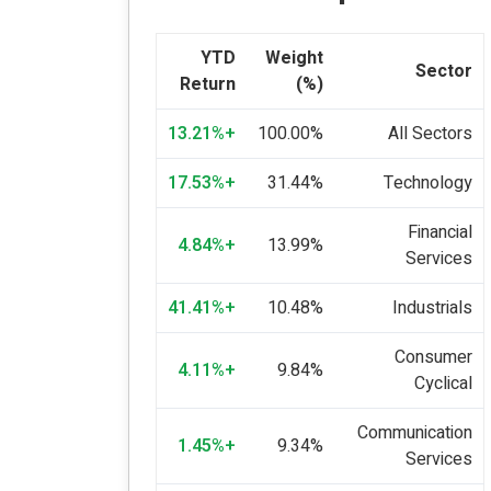
YTD
Weight
Sector
Return
(%)
+13.21%
100.00%
All Sectors
+17.53%
31.44%
Technology
Financial
+4.84%
13.99%
Services
+41.41%
10.48%
Industrials
Consumer
+4.11%
9.84%
Cyclical
Communication
+1.45%
9.34%
Services