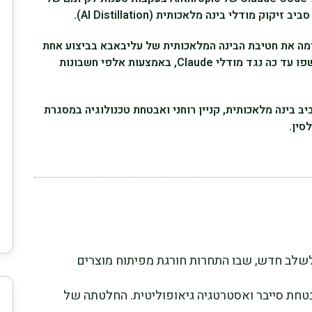
ק מודלי בינה מלאכותית (AI Distillation).
יע לאחר ש-Anthropic האשימה את חטיבת הבינה המלאכותית של עליבאבא בביצוע אחת
ממתקפות הזיקוק הגדולות ביותר שנחשפו עד כה נגד מודלי Claude, באמצעות אלפי חשבונות
 בינה מלאכותית, קניין רוחני ואבטחת טכנולוגיה במסגרת
סין.
לשלב חדש, שבו התחרות חורגת מפיתוח מוצרים
בטחת סייבר ואסטרטגיה גיאופוליטית. החלטתה של