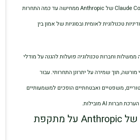
עליבאבא לאסור על עובדיה להשתמש ב-Claude Code של Anthropic ממחישה עד כמה התחרות
במהירות במדיניות טכנולוגית לאומית ובסוגיות של אמון בין
ממשלות וחברות טכנולוגיה פועלות להגנה על מודלי
ורשה, תוך שמירה על יתרונן התחרותי. עבור
טוריים, משפטיים ואבטחתיים הופכים למשמעותיים
רות AI מובילות.
עליבאבא מגיבה לטענות של Anthropic על מתקפת