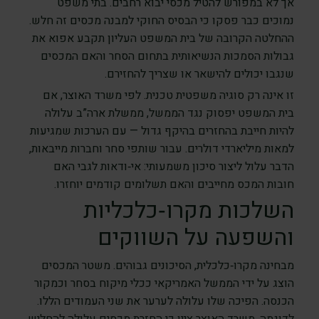
אך לא במפורש להטיל מכסי יבוא רחבים. בתי משפט
נמוכים כבר פסקו כי הבסיס החוקי למבנה מכסים זה חלש.
ההחלטה הקרובה של בית המשפט העליון תקבע אפוא את
גבולות הסמכות הנשיאותית בתחום הסחר והאם המכסים
שנגבו יכולים להישאר או שצריך להחזירם.
זו אינה רק סוגיה משפטית טכנית. לפי משרד האוצר, אם
בית המשפט יפסוק נגד הממשל, ממשלת ארה”ב עלולה
להיות חייבת בהחזרים בהיקף גדול — עם הערכות שמגיעות
למאות מיליארדי דולרים. עבור שותפי סחר וחברות מייבאות,
הדבר עלול ליצור סיכון משמעותי: אי‑ודאות לגבי האם
חובות המכס מחייבים והאם תשלומים קודמים יוחזרו.
השלכות מקרו‑כלכליות
והשפעה על השווקים
מבחינה מקרו‑כלכלית, הסיכונים גבוהים. משטר המכסים
הוצג על ידי הממשל האמריקאי ככלי מיקוח בסחר וכמקור
הכנסה. הפיכה שלו עלולה לערער את שני העמודים הללו.