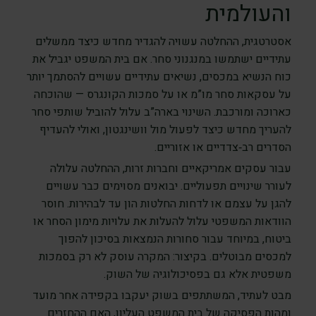
והעולמית
אסטרטגית, ההחלטה עשויה להגדיר מחדש כיצד ממשלים
עתידיים ישתמשו במנגנוני סחר. אם בית המשפט יגביל את
כוח הנשיא במכסים, נשיאים עתידיים עשויים להסתמך יותר
על עסקאות סחר מו”מ או על סמכות הקונגרס — שהוכחה
כארוכה ומורכבת. השינוי בארה”ב עלול להוביל שותפי סחר
להעריך מחדש כיצד לפעול מול וושינגטון, ואולי להעדיף
הסדרים רב‑צדדיים או אזוריים.
עבור עסקים אמריקאיים וחברות זרות, ההחלטה עלולה
לעורר שינויים תפעוליים. יבואנים מסוימים כבר עשויים
להגן על עצמם או לדחות החלטות הון עד לבהירות. חוסר
הוודאות המשפטי עלול להעלות את עלויות מימון הסחר או
ביטוח, במיוחד עבור סחורות הנמצאות בסיכון להפוך
למכסים מבוטלים. בקיצור: המקרה עוסק לא רק בסמכות
משפטית אלא גם בפסיכולוגיה של השוק.
מבט לעתיד, המשתתפים בשוק יעקבו בקפידה אחר מועד
ומהות הפסיקה של בית המשפט העליון, האם ההחזרים