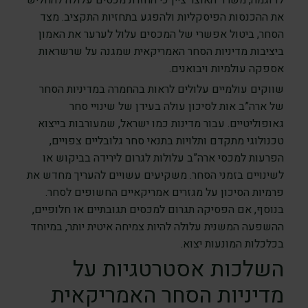
לדוגמה, משרד האוצר ציין כי החזרת מכסים עלולה להחליש
את ההכנסות הפיסקליות ולהפגע בתחזיות התקציב. מצד
הסחר, ביטול אפשרי של המכסים עלול לערער את האמון
ביציבות מדיניות הסחר האמריקאית שמגנה על שרשראות
אספקה עולמיות ויבואנים.
שווקים עולמיים עלולים לראות בהחמרה במדיניות הסחר
של ארה”ב אות לסיכון עולה בעידן של שינויי סחר
גאופוליטיים. עבור מדינות כמו ישראל, שמעורבות בייצוא
טכנולוגי מתקדם ותלויות בתנאי סחר גלובליים צפויים,
הפרעות למכסי ארה”ב עלולות לגרום לירידה בביקוש או
לשינויים בזמני הסחר. משקיעים עשויים להעריך מחדש את
פרמיות הסיכון על מגזרים אמריקאיים החשופים לסחר.
בנוסף, אם הפסיקה תגרום למכסים תגובתיים או חלופיים,
ההשפעה המשנית עלולה להיות צמיחה איטית יותר, במיוחד
בכלכלות המונעות יצוא.
השלכות אסטרטגיות על
מדיניות הסחר האמריקאית