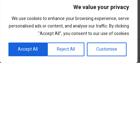
We value your privacy
We use cookies to enhance your browsing experience, serve
personalised ads or content, and analyse our traffic. By clicking
"Accept All", you consent to our use of cookies.
פורטל השקעות וחדשנות
Accept All
Reject All
Customise
שוק ההון
סקירות שוק