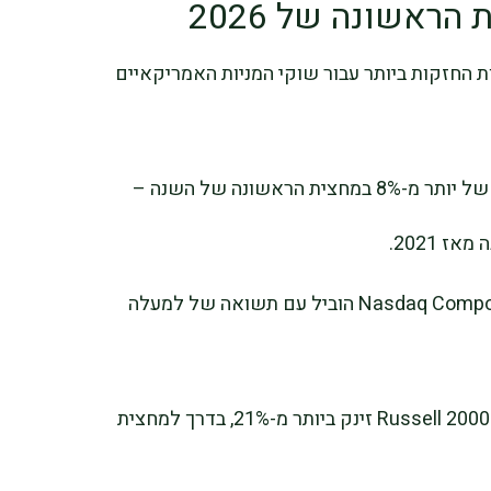
הראשונה של 2026
 החזקות ביותר עבור שוקי המניות האמריקאיים
מדד Dow Jones היה בדרכו להשלים עלייה של יותר מ-8% במחצית הראשונה של השנה –
 2021.
גם S&P 500 התחזק ביותר מ-8%, בעוד Nasdaq Composite הוביל עם תשואה של למעלה
מניות החברות הקטנות בלטו אף יותר, כאשר Russell 2000 זינק ביותר מ-21%, בדרך למחצית