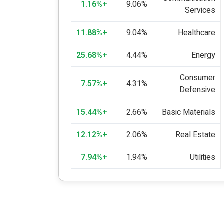
+1.16%
9.06%
Services
+11.88%
9.04%
Healthcare
+25.68%
4.44%
Energy
Consumer
+7.57%
4.31%
Defensive
+15.44%
2.66%
Basic Materials
+12.12%
2.06%
Real Estate
+7.94%
1.94%
Utilities