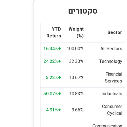
סקטורים
YTD
Weight
Sector
Return
(%)
+16.34%
100.00%
All Sectors
+24.22%
32.33%
Technology
Financial
+5.22%
13.67%
Services
+50.07%
10.83%
Industrials
Consumer
+4.91%
9.65%
Cyclical
Communication