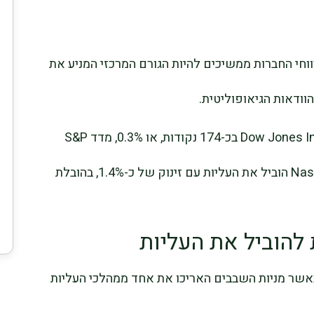
חי החברות ממשיכים להיות הגורם המרכזי המניע את
הוודאות הגיאופוליטית.
במהלך המסחר עלה מדד Dow Jones Industrial Average בכ-174 נקודות, או 0.3%, מדד S&P
500 התחזק ב-0.8%, ואילו Nasdaq Composite הוביל את העליות עם זינוק של כ-1.4%, בהובלת
להוביל את העליות
כאשר מניות השבבים האריכו את אחד ממהלכי העליות