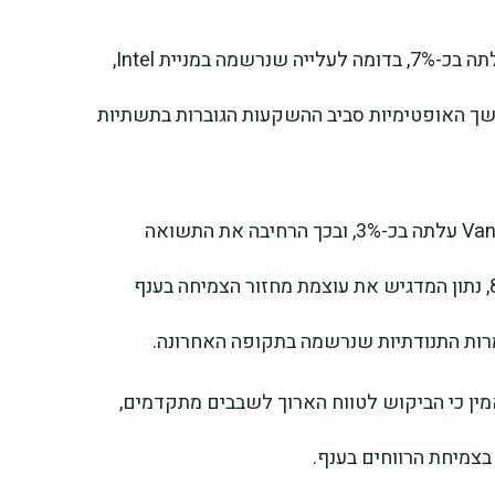
מניית Advanced Micro Devices (AMD) עלתה בכ-7%, בדומה לעלייה שנרשמה במניית Intel,
פה יותר מ-1%, על רקע המשך האופטימיות סביב ההשקעות הגוברות בתשתיות
קרן הסל VanEck Semiconductor ETF (SMH) עלתה בכ-3%, ובכך הרחיבה את התשואה
המצטברת שלה מתחילת השנה ליותר מ-81%, נתון המדגיש את עוצמת מחזור הצמיחה בענף
מרות התנודתיות שנרשמה בתקופה האחרונה.
ין כי הביקוש לטווח הארוך לשבבים מתקדמים,