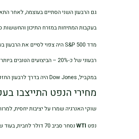
גם הרבעון השני הסתיים בעוצמה, לאחר הת
בעקבות המתיחות במזרח התיכון והחששות סב
רבעוני של כ-20% – הביצועים הטובים ביותר מאז הרבעון השני של 2020.
במקביל, Dow Jones היה בדרך לרבעון החזק ביותר שלו מאז סוף 2022.
מחירי הנפט התייצבו בעק
שוקי האנרגיה שמרו על יציבות יחסית, למר
נפט
WTI
נסחר סביב 70 דולר לחבית, בעוד שנפט