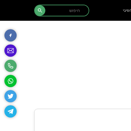
Search Button
Search
סיבי
for: