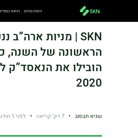
ניתוח מניות
דוחות כספיים
SKN | מניות ארה”ב 
הראשונה של השנה, כ
הובילו את הנאסד”ק לר
2020
שגיא חבסוב
•
7 דק’ קריאה
•
לפני 1 חודשים