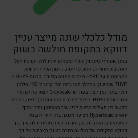
מודל כלכלי שונה מייצר עניין
דווקא בתקופת חולשה בשוק
בזמן שמחירי ביטקוין ואת’ר נמצאים תחת לחץ וקרנות הסל
העוקבות אחריהם חוות פדיונות, קרנות הסל החדשות
המבוססות על HYPE מציגות תמונה הפוכה. קרנות BHYP ו-
THYP שהושקו במהלך מאי גייסו יחד קרוב ל-150 מיליון
דולר בתוך זמן קצר, בעוד ש-Grayscale הצטרפה למגמה
עם השקת HYPG. בניגוד למרבית מטבעות הקריפטו, שבהם
הקשר בין פעילות הרשת לבין ערך האסימון נותר עקיף
יחסית, Hyperliquid מציעה מנגנון ברור יותר להבנת
המשקיעים. העובדה שקרנות חדשות מצליחות למשוך הון
דווקא בתקופה של חולשה רחבה בשוק מצביעה על כך