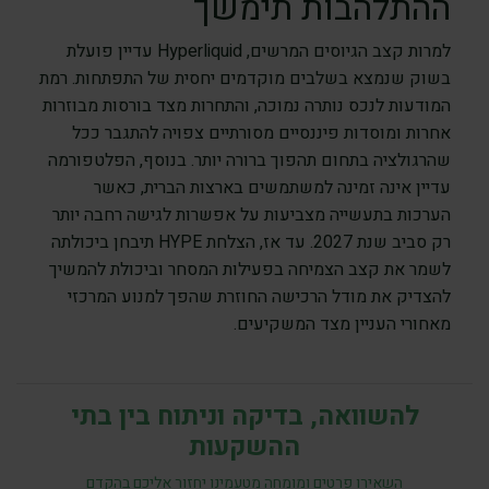
ההתלהבות תימשך
למרות קצב הגיוסים המרשים, Hyperliquid עדיין פועלת
בשוק שנמצא בשלבים מוקדמים יחסית של התפתחות. רמת
המודעות לנכס נותרה נמוכה, והתחרות מצד בורסות מבוזרות
אחרות ומוסדות פיננסיים מסורתיים צפויה להתגבר ככל
שהרגולציה בתחום תהפוך ברורה יותר. בנוסף, הפלטפורמה
עדיין אינה זמינה למשתמשים בארצות הברית, כאשר
הערכות בתעשייה מצביעות על אפשרות לגישה רחבה יותר
רק סביב שנת 2027. עד אז, הצלחת HYPE תיבחן ביכולתה
לשמר את קצב הצמיחה בפעילות המסחר וביכולת להמשיך
להצדיק את מודל הרכישה החוזרת שהפך למנוע המרכזי
מאחורי העניין מצד המשקיעים.
להשוואה, בדיקה וניתוח בין בתי
ההשקעות
השאירו פרטים ומומחה מטעמינו יחזור אליכם בהקדם