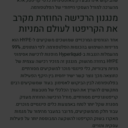
שהביקוש אינו נובע רק מאופטימיות כלפי קריפטו, אלא
מהערכה למודל העסקי הייחודי של הפלטפורמה.
מנגנון הרכישה החוזרת מקרב
את הקריפטו לעולם המניות
אחד הגורמים המרכזיים שמושכים משקיעים ל-HYPE הוא
מדיניות השימוש בהכנסות הפלטפורמה. לפי הנתונים, 99%
מהעמלות הנגבות ב-Hyperliquid מופנות לרכישת אסימוני
HYPE בחזרה מהשוק. מנגנון זה מזכיר רכישה עצמית של
מניות ציבוריות, כלי פיננסי מוכר למשקיעים מסורתיים.
כתוצאה מכך נוצר קשר ישיר יחסית בין היקף הפעילות
בפלטפורמה לבין הביקוש לאסימון. בעוד שמשקיעים רבים
מתקשים להעריך את הערך הכלכלי של מטבעות
קריפטוגרפיים מסורתיים, מודל הרכישה החוזרת מעניק
מסגרת שקל יותר לנתח באמצעות כלים פיננסיים מוכרים.
עבור חלק מהמשקיעים, מדובר במעבר מהימור על מגמות
מאקרו בשוק הקריפטו להשקעה המבוססת יותר על פעילות
עסקית ותזרים.