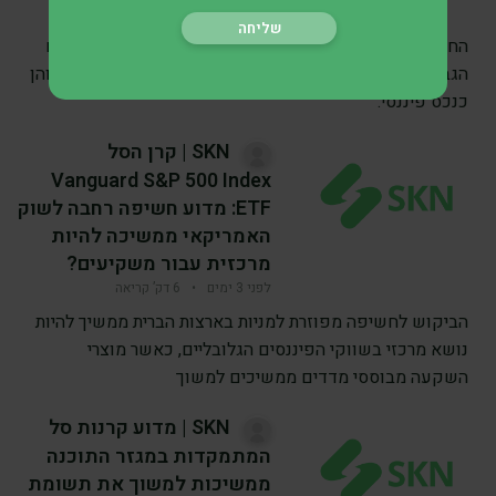
לפני 2 ימים
•
6 דק’ קריאה
החשיבות הגוברת של מתכות יקרות בתיקי השקעות גלובליים
הגבירה מחדש את תשומת הלב לכסף הן כסחורה תעשייתית והן
כנכס פיננסי.
SKN | קרן הסל
Vanguard S&P 500 Index
ETF: מדוע חשיפה רחבה לשוק
האמריקאי ממשיכה להיות
מרכזית עבור משקיעים?
לפני 3 ימים
•
6 דק’ קריאה
הביקוש לחשיפה מפוזרת למניות בארצות הברית ממשיך להיות
נושא מרכזי בשווקי הפיננסים הגלובליים, כאשר מוצרי
השקעה מבוססי מדדים ממשיכים למשוך
SKN | מדוע קרנות סל
המתמקדות במגזר התוכנה
ממשיכות למשוך את תשומת