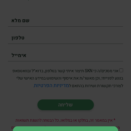
אני מסכים/ה כי SKN תיצור איתי קשר בטלפון, בדוא״ל ובוואטסאפ
בנוגע לפנייתי, וכן מאשר/ת את איסוף והשימוש במידע האישי שלי
מדיניות הפרטיות
לצורכי תקשורת ושירות בהתאם ל
.
* אין במאמר זה, בחלקו או במלואו, כל הבטחה להשגת תשואות
מהשקעות ואין האמור בו מהווה ייעוץ מקצועי לבצע השקעות בתחום