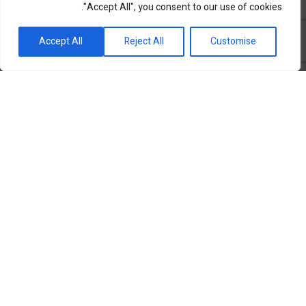
"Accept All", you consent to our use of cookies.
פורטל השקעות וחדשנות
Accept All
Reject All
Customise
שוק ההון
סקירות שוק
נדל”ן ואלטרנטיב
מטבעות ומט”ח