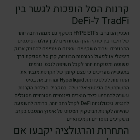
קרנות הסל הופכות לגשר בין
TradFi ל-DeFi
העניין הגובר ב-HYPE ETFs משקף גם מגמה רחבה יותר
של חיבור בין שוקי ההון המסורתיים לבין עולם הפיננסים
המבוזרים. עבור משקיעים שאינם מעוניינים להחזיק ארנק
דיגיטלי או לפעול בבורסות מבוזרות, קרן סל מספקת דרך
פשוטה ומפוקחת יותר לקבל חשיפה לנכס. גורמים
בתעשייה מעריכים כי עצם קיומן של הקרנות מגביר את
המודעות לפלטפורמת Hyperliquid ומרחיב את בסיס
המשתמשים הפוטנציאלי שלה. במקביל, הצלחת הקרנות
עשויה להמחיש כיצד מוצרים פיננסיים מסורתיים מסוגלים
להנגיש טכנולוגיות DeFi לקהל רחב יותר, בדומה להשפעה
שהייתה לקרנות הביטקוין הספוט על אימוץ המטבע בקרב
משקיעים מוסדיים וקמעונאיים.
התחרות והרגולציה יקבעו אם