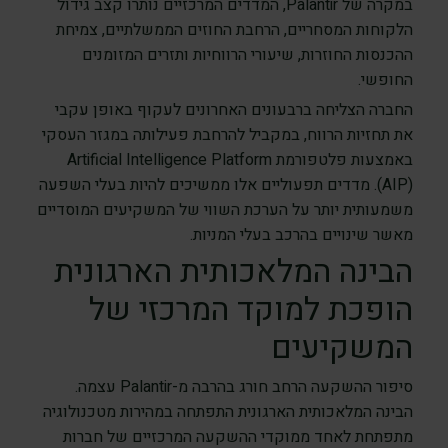
במקרה של Palantir, המדדים המרכזיים נותרו קצב גידול
הלקוחות המסחריים, הרחבת החוזים הממשלתיים, צמיחת
ההכנסות החוזרות, שיעורי הרווחיות ותזרים המזומנים
החופשי.
החברה הצליחה ברבעונים האחרונים לעקוף באופן עקבי
את תחזיות הרווח, במקביל להרחבת פעילותה במגזר העסקי
באמצעות פלטפורמת Artificial Intelligence Platform
(AIP). מדדים תפעוליים אלו ממשיכים להיות בעלי השפעה
משמעותית יותר על הערכת השווי של המשקיעים המוסדיים
מאשר שינויים בהרכב בעלי המניות.
הבינה המלאכותית הארגונית
הופכת למוקד המרכזי של
המשקיעים
סיפור ההשקעה הרחב חורג בהרבה מ-Palantir עצמה.
הבינה המלאכותית הארגונית התפתחה במהירות מטכנולוגיה
מתפתחת לאחד ממוקדי ההשקעה המרכזיים של חברות