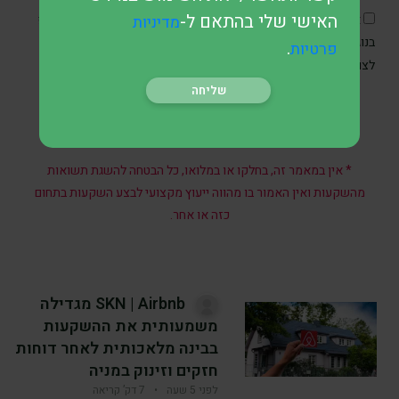
האישי שלי בהתאם ל-
אני מסכים/ה כי SKN תיצור איתי קשר בטלפון, בדוא״ל ובוואטסאפ
מדיניות
בנוגע לפנייתי, וכן מאשר/ת את איסוף והשימוש במידע האישי שלי
.
פרטיות
מדיניות הפרטיות
לצורכי תקשורת ושירות בהתאם ל
.
* אין במאמר זה, בחלקו או במלואו, כל הבטחה להשגת תשואות
מהשקעות ואין האמור בו מהווה ייעוץ מקצועי לבצע השקעות בתחום
כזה או אחר.
SKN | Airbnb מגדילה
משמעותית את ההשקעות
בבינה מלאכותית לאחר דוחות
חזקים וזינוק במניה
לפני 5 שעה
•
7 דק’ קריאה