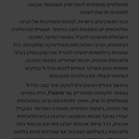
ממשלתיים ממשיכים להוות יתרון משמעותי שקשה
למתחרות חדשות לשחזר.
עבור המשקיעים בישראל, למגמת ההתרחבות של הבינה
המלאכותית יש משמעות רחבה במיוחד. תעשיית הטכנולוגיה
הישראלית ממשיכה להוביל בתחומי הסייבר, התוכנה
הביטחונית, הבינה המלאכותית והאנליטיקה המתקדמת. ככל
שחברות בינלאומיות ימשיכו להגדיל את השקעותיהן בבינה
מלאכותית ארגונית, חברות ישראליות בתחומי התוכנה,
תשתיות הענן והסייבר עשויות ליהנות מגידול בביקוש
לשיתופי פעולה ולטכנולוגיות מתקדמות.
בהמשך צפויים המשקיעים לעקוב אחר קצב הגידול
במספר הלקוחות המסחריים של Palantir, זכייה בחוזים
ממשלתיים חדשים, אימוץ פלטפורמת הבינה המלאכותית
של החברה, ביצועיה הכספיים ומעמדה התחרותי. במקביל,
יעמדו במוקד מגמות ההשקעה הרחבות בבינה מלאכותית
ארגונית, ככל שיותר ארגונים ישלבו פתרונות מבוססי בינה
מלאכותית בפעילותם העסקית. אף שמכירות מניות בולטות