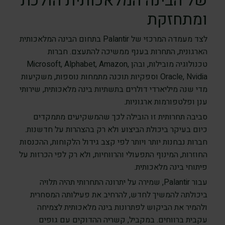
של הבינה המלאכותית הולכת
ומתחזקת
לצד מעמדה המרכזי של Palantir בתחום הבינה המלאכותית
הארגונית, התחרות בענף ממשיכה להתעצם. חברות
טכנולוגיה מובילות, ובהן Microsoft, Alphabet, Amazon,
Oracle, Nvidia וספקיות תוכנה מתמחות נוספות, משקיעות
מדי שנה מיליארדי דולרים בתשתיות בינה מלאכותית, שירותי
ענן ופלטפורמות ארגוניות.
סביבה תחרותית זו הובילה לכך שהמשקיעים מתמקדים
כיום בעיקר ביכולת הביצוע ולא רק בהצהרות על חדשנות.
חברות נבחנות יותר ויותר לפי קצב גידול הלקוחות, ההכנסות
החוזרות, המינוף התפעולי והרווחיות, ולא רק לפי הכרזות על
פיתוחי בינה מלאכותית.
עבור Palantir, שמירה על יתרונה התחרותי תהיה תלויה
ביכולתה להמשיך לחדש, להרחיב את פעילותה המסחרית
ולהמיר את הביקוש לפתרונות בינה מלאכותית לצמיחה
עקבית ברווחים. במקביל, קשריה ההדוקים עם גופים