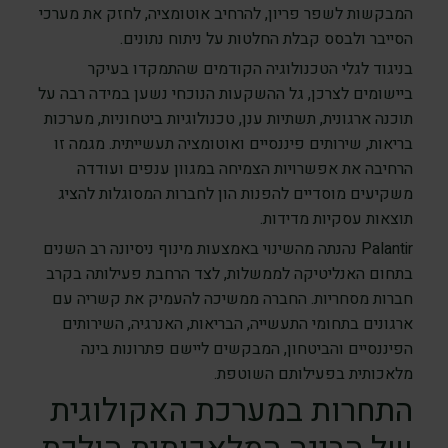
המבקשות לשפר פריון, להרחיב אוטומציה, לחזק את מערכי
הסייבר ולבסס קבלת החלטות על ניתוח נתונים.
בניגוד לגלי הטכנולוגיה הקודמים שהתמקדו בעיקר
ביישומים לצרכן, גל ההשקעות הנוכחי נשען במידה רבה על
תוכנה ארגונית, תשתיות ענן, טכנולוגיות ביטחוניות, מערכות
בריאות, שירותים פיננסיים ואוטומציה תעשייתית. מגמה זו
הרחיבה את אפשרויות הצמיחה במגוון ענפים ועודדה
משקיעים מוסדיים להפנות הון לחברות המסוגלות להציג
תוצאות עסקיות מדידות.
Palantir נהנתה מהשינוי באמצעות מינוף ניסיונה רב השנים
בתחום האנליטיקה לממשלות, לצד הרחבת פעילותה בקרב
חברות מסחריות. החברה ממשיכה להעמיק את קשריה עם
ארגונים בתחומי התעשייה, הבריאות, האנרגיה, השירותים
הפיננסיים והביטחון, המבקשים ליישם פתרונות בינה
מלאכותית בפעילותם השוטפת.
התחרות במערכת האקולוגית