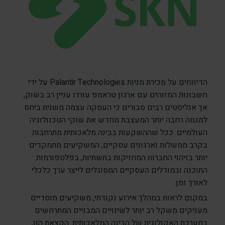
הדיווחים על מכירת מניות Palantir Technologies על ידי
חשבונות המזוהים עם ארגון טראמפ עוררו עניין רב בשוק,
אך אנליסטים רבים סבורים כי העסקה עצמה משנית ביחס
למגמה רחבה יותר המעצבת מחדש את שוקי הטכנולוגיה
העולמיים. ככל שההשקעות בבינה מלאכותית מתרחבות
בקרב ממשלות וארגונים עסקיים, המשקיעים מתמקדים
יותר בזיהוי החברות המחזיקות בתשתיות, בפלטפורמות
התוכנה ובמודלים העסקיים המסוגלים לייצר ערך כלכלי
לאורך זמן.
במקום לראות במהלך אירוע נקודתי, משקיעים מוסדיים
מעניקים משקל רב יותר לשינויים המבניים המתרחשים
במערכת האקולוגית של הבינה המלאכותית. הקצאת הון,