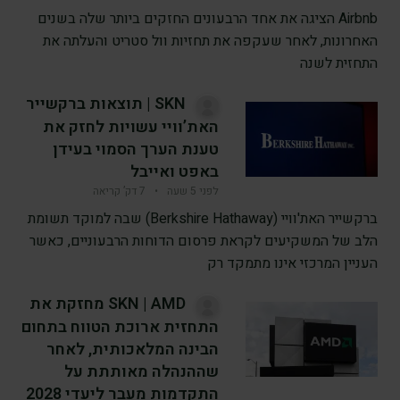
Airbnb הציגה את אחד הרבעונים החזקים ביותר שלה בשנים
האחרונות, לאחר שעקפה את תחזיות וול סטריט והעלתה את
התחזית לשנה
SKN | תוצאות ברקשייר
האת’וויי עשויות לחזק את
טענת הערך הסמוי בעידן
באפט ואייבל
לפני 5 שעה
•
7 דק’ קריאה
ברקשייר האת'וויי (Berkshire Hathaway) שבה למוקד תשומת
הלב של המשקיעים לקראת פרסום הדוחות הרבעוניים, כאשר
העניין המרכזי אינו מתמקד רק
SKN | AMD מחזקת את
התחזית ארוכת הטווח בתחום
הבינה המלאכותית, לאחר
שההנהלה מאותתת על
התקדמות מעבר ליעדי 2028