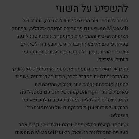
להשפיע על השווי
מעבר להתפתחויות הספציפיות של החברה, שווייה של
Microsoft מושפע גם מהסביבה המאקרו-כלכלית, ובמיוחד
מציפיות הריבית ומהמדיניות המוניטרית. חברות טכנולוגיה
בעלות פוטנציאל צמיחה גבוה רגישות במיוחד לשינויים
בשיעורי ההיוון, שכן חלק משמעותי מערכן מבוסס על
רווחים עתידיים.
בזמן שהמשקיעים מנתחים את נתוני האינפלציה, מצב שוק
העבודה והחלטות הפדרל ריזרב, מניות הטכנולוגיה עשויות
להפגין תנודתיות גבוהה יותר. בנוסף, התפתחויות
גיאופוליטיות, היקף ההשקעות של ארגונים בטכנולוגיה
וקצב הצמיחה הכלכלית העולמית עשויים להשפיע על
הביקוש לשירותי ענן ולפרויקטים של טרנספורמציה
דיגיטלית.
עבור משקיעים בינלאומיים, ובהם גם מי שעוקבים אחר
תעשיית הטכנולוגיה בישראל, ביצועי Microsoft משמשים