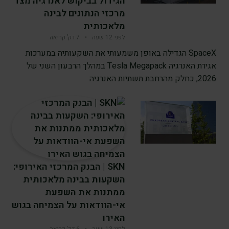
הגידול בביקוש לאנרגיה מצד
מרכזי הנתונים לבינה
מלאכותית
לפני 12 שעה
•
7 דק’ קריאה
SpaceX הגדילה באופן משמעותי את השקעותיה במערכות
אגירת האנרגיה Tesla Megapack במהלך הרבעון השני של
2026, כחלק מהרחבת תשתיות האנרגיה
SKN | הבנק המרכזי האירופי:
השקעות בבינה מלאכותית
ממתנות את השפעת
אי-הוודאות על הצמיחה בגוש
האירו
לפני 13 שעה
•
6 דק’ קריאה