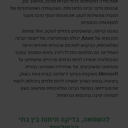
אמת מידה לסנטימנט כלפי חברות תוכנה, מחשוב ענן,
אבטחת סייבר ובינה מלאכותית. השקעותיה האסטרטגיות של
החברה ממשיכות לעצב את מגמות הענף הרבה מעבר
לתוצאותיה הכספיות.
במבט קדימה, המשקיעים צפויים לעקוב אחר צמיחת
ההכנסות של Azure, יכולת המוניטיזציה של יישומי הבינה
המלאכותית, הביקוש לתוכנות ארגוניות ותחזיות הרווח
העתידיות. גם החלטות הפדרל ריזרב ורמות התמחור במגזר
הטכנולוגיה ימשיכו להיות גורמים מרכזיים שישפיעו על
סנטימנט המשקיעים. אף שהירידה האחרונה במניית
Microsoft משקפת בעיקר דינמיקה קצרת טווח בשוק,
ביצועיה בטווח הארוך ימשיכו להיות תלויים ביכולתה להמיר
את מובילותה בתחומי הבינה המלאכותית ומחשוב הענן
לצמיחה יציבה בהכנסות וברווחיות.
להשוואה, בדיקה וניתוח בין בתי
ההשקעות