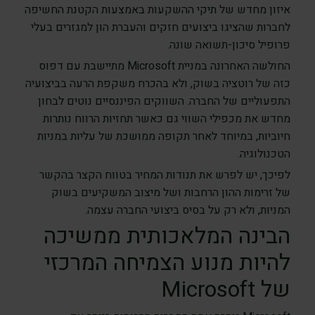
איזון מחדש של תיקי ההשקעות באמצעות הקטנת החשיפה
לחברות שהציגו ביצועים חזקים והעברת הון למגזרים בעלי
פרופיל סיכון-תשואה שונה.
החולשה האחרונה במניית Microsoft מתיישבת עם דפוס
כזה של רוטציה בשוק, ולא בהכרח משקפת הרעה בביצועיה
התפעוליים של החברה. השווקים הפיננסיים נוטים לבחון
מחדש את מכפילי השווי גם כאשר תחזיות הרווח נותרות
חיוביות, במיוחד לאחר תקופה ממושכת של עליות במניות
הטכנולוגיה.
לפיכך, יש לפרש את תנודות המחיר בטווח הקצר בהקשר
של זרימות ההון הרחבות ושל מיצוב המשקיעים בשוק
המניות, ולא רק על בסיס ביצועי החברה עצמה.
הבינה המלאכותית ממשיכה
להיות מנוע הצמיחה המרכזי
של Microsoft