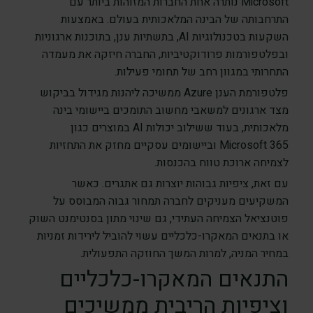
Microsoft נותרה אחת החברות המזוהות ביותר עם
התרחבותה של הבינה המלאכותית בעולם. באמצעות
השקעות בטכנולוגיות AI, בתשתיות ענן, בתוכנות ארגוניות
ובפלטפורמות פרודוקטיביות, החברה חיזקה את מעמדה
התחרותי במגוון רחב של תחומי פעילות.
פלטפורמת הענן Azure ממשיכה ליהנות מגידול בביקוש
מצד ארגונים למשאבי מחשוב התומכים ביישומי בינה
מלאכותית, בעוד ששילוב יכולות AI במוצרים כגון
Microsoft 365 וביישומים עסקיים מחזק את התחזיות
לצמיחה ארוכת טווח בהכנסות.
עם זאת, ציפיות גבוהות יוצרות גם אתגרים. כאשר
המשקיעים מעניקים לחברה תמחור גבוה המבוסס על
פוטנציאל הצמיחה העתידי, גם שינוי מתון בסנטימנט השוק
או בתנאים המאקרו-כלכליים עשוי להוביל לירידות זמניות
במחיר המניה, למרות המשך החוזקה התפעולית.
התנאים המאקרו-כלכליים
וציפיות הריבית ממשיכים