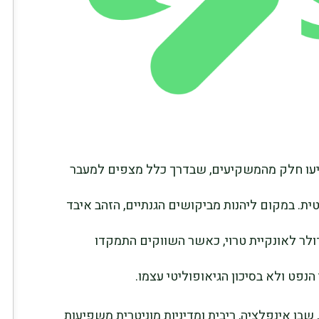
תיעו חלק מהמשקיעים, שבדרך כלל מצפים למעבר
ת. במקום ליהנות מביקושים הגנתיים, הזהב איבד
ר מ-2% וירד אל מתחת לרמה של 4,500 דולר לאונקיית טרוי, כאשר השווקים התמקדו
נפט ולא בסיכון הגיאופוליטי עצמו.
בו אינפלציה, ריבית ומדיניות מוניטרית משפיעות