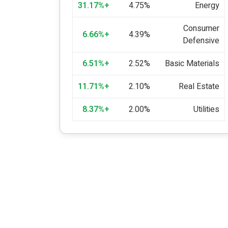
+31.17%
4.75%
Energy
Consumer
+6.66%
4.39%
Defensive
+6.51%
2.52%
Basic Materials
+11.71%
2.10%
Real Estate
+8.37%
2.00%
Utilities