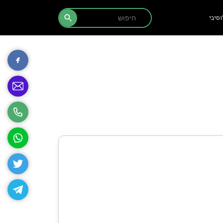
Search Button
Search
סיבי
for: