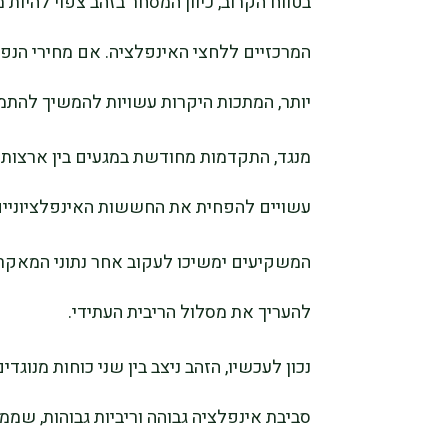
בטווח הקרוב, כיוון המסחר בזהב צפוי להיו
המרכזיים ללחצי האינפלציה. אם מחירי הנפט 
יותר, המתכות היקרות עשויות להמשיך להתמ
מנגד, התקדמות מחודשת במגעים בין ארצות ה
עשויים להפחית את החששות האינפלציוניים
המשקיעים ימשיכו לעקוב אחר נתוני המאקרו 
להעריך את מסלול הריבית העתידי.
נכון לעכשיו, הזהב ניצב בין שני כוחות מנוג
סביבת אינפלציה גבוהה וריביות גבוהות, שממ