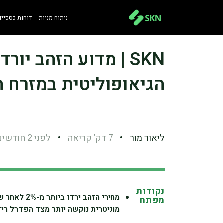
ניתוח מניות
דוחות כספיים
SKN | מדוע הזהב י
הגיאופוליטית במזרח ה
ליאור מור
•
7 דק’ קריאה
•
לפני 2 חודשים
נקודות
מחירי הזהב
מפתח
מוניטרית נוקשה יותר מצד הפדרל ריז