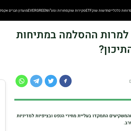
דוחות כלכליים
חדשות שוק
ETF
סקירות שוק
סחורות ומט”ח
EVERGREEN
מועדון חברים אקסלו
ורד למרות ההסלמה במתיחות
תיכון?
 ירדו ביותר מ-2% לאחר שהמשקיעים התמקדו בעליית מחירי הנפט ובציפיות למדיניות
רב.