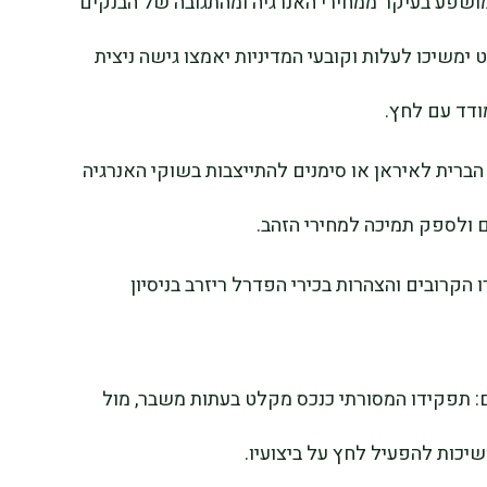
ת מושפע בעיקר ממחירי האנרגיה ומהתגובה של הבנקים
ימשיכו לעלות וקובעי המדיניות יאמצו גישה ניצית
ודד עם לחץ.
ברית לאיראן או סימנים להתייצבות בשוקי האנרגיה
 ולספק תמיכה למחירי הזהב.
הקרובים והצהרות בכירי הפדרל ריזרב בניסיון
דים: תפקידו המסורתי כנכס מקלט בעתות משבר, מול
שיכות להפעיל לחץ על ביצועיו.