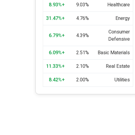
+8.93%
9.03%
Healthcare
+31.47%
4.76%
Energy
Consumer
+6.79%
4.39%
Defensive
+6.09%
2.51%
Basic Materials
+11.33%
2.10%
Real Estate
+8.42%
2.00%
Utilities