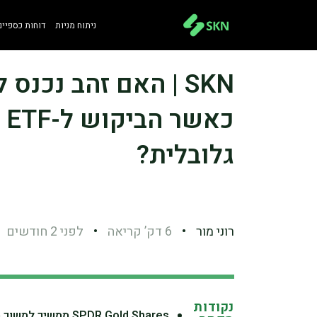
ניתוח מניות
דוחות כספיים
SKN | האם זהב נכנ
כ
גלובלית?
רוני מור
•
6 דק’ קריאה
•
לפני 2 חודשים
נקודות
SPDR Gold Shares