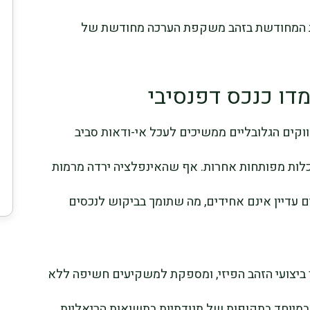
ת המחודשת בזהב משקפת הערכה מחודשת של
דו כנכס דפנסיבי
ים הגלובליים ממשיכים לעכל אי-ודאות סביב
לכלות מפותחות אחרות. אף שהאינפלציה ירדה מרמות
ם עדיין אינם אחידים, מה שתומך בביקוש לנכסים
ETF SPDR Go עוקבת אחר ביצועי הזהב הפיזי, ומספקת למשקיעים חשיפה ללא
במיוחד בתקופות של תנודתיות בתשואות הריאליות