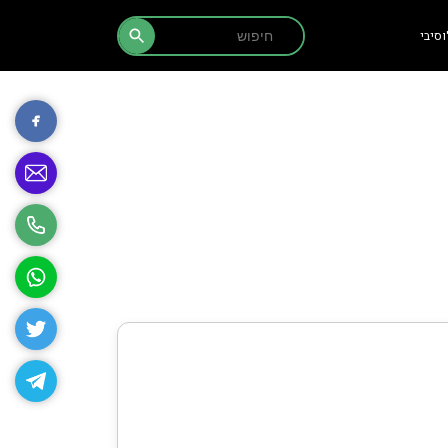
Search Button
Search
סיבי
for: