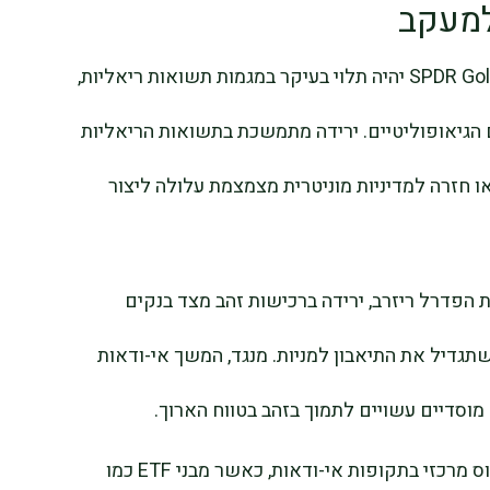
למעקב
בהמשך, כיוון הזהב וקרנות סל כמו SPDR Gold Shares יהיה תלוי בעיקר במגמות תשואות ריאליות,
 הגיאופוליטיים. ירידה מתמשכת בתשואות הריאליות
ו חזרה למדיניות מוניטרית מצמצמת עלולה ליצור
ת הפדרל ריזרב, ירידה ברכישות זהב מצד בנקים
שתגדיל את התיאבון למניות. מנגד, המשך אי-ודאות
וסדיים עשויים לתמוך בזהב בטווח הארוך.
עבור השווקים הגלובליים, הזהב נותר נכס ייחוס מרכזי בתקופות אי-ודאות, כאשר מבני ETF כמו