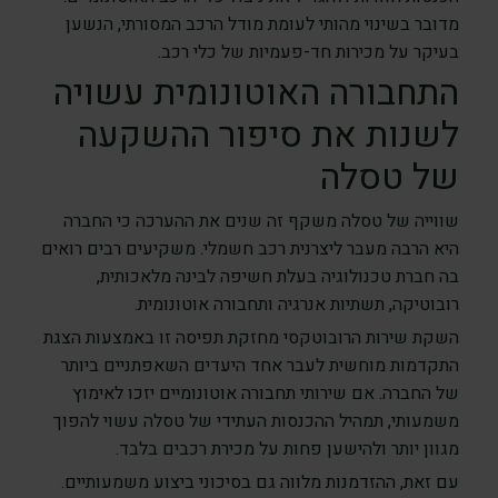
מדובר בשינוי מהותי לעומת מודל הרכב המסורתי, הנשען
בעיקר על מכירות חד-פעמיות של כלי רכב.
התחבורה האוטונומית עשויה
לשנות את סיפור ההשקעה
של טסלה
שווייה של טסלה משקף זה שנים את ההערכה כי החברה
היא הרבה מעבר ליצרנית רכב חשמלי. משקיעים רבים רואים
בה חברת טכנולוגיה בעלת חשיפה לבינה מלאכותית,
רובוטיקה, תשתיות אנרגיה ותחבורה אוטונומית.
השקת שירות הרובוטקסי מחזקת תפיסה זו באמצעות הצגת
התקדמות מוחשית לעבר אחד היעדים השאפתניים ביותר
של החברה. אם שירותי תחבורה אוטונומיים יזכו לאימוץ
משמעותי, תמהיל ההכנסות העתידי של טסלה עשוי להפוך
מגוון יותר ולהישען פחות על מכירת רכבים בלבד.
עם זאת, ההזדמנות מלווה גם בסיכוני ביצוע משמעותיים.