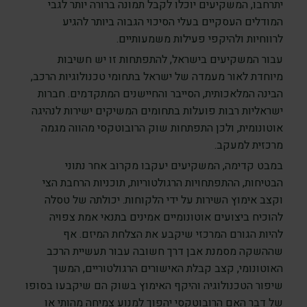
יתרחבו, המשקיעים יוכלו לקבל תמונה ברורה יותר לגבי
המודלים העסקיים בעלי הסיכוי הגבוה ביותר להגיע
לרווחיות ולהיקפי פעילות משמעותיים.
עבור המשקיעים בישראל, להתפתחות זו יש חשיבות
מיוחדת לאור מעמדה של ישראל בתחומי טכנולוגיות הרכב,
הבינה המלאכותית, הסייבר והחיישנים המתקדמים. חברות
ישראליות רבות פועלות בתחומים המשיקים ישירות לנהיגה
אוטונומית, ולכן התפתחות שוק הרובוטקסי מהווה מגמה
מרכזית למעקב.
במבט קדימה, המשקיעים יעקבו מקרוב אחר נתוני
הבטיחות, ההתפתחויות הרגולטוריות, תוכניות הרחבת הצי
וקצב אימוץ השירות על ידי הלקוחות. יכולתה של טסלה
להוכיח ביצועים אוטונומיים אמינים בתנאי אמת צפויה
להיות הגורם המרכזי שיקבע את הצלחת המיזם. אף
שההשקה מסמנת אבן דרך חשובה עבור תעשיית הרכב
האוטונומי, קצב קבלת האישורים הרגולטוריים, המשך
שיפור הטכנולוגיה והיקף האימוץ בשוק הם שיקבעו בסופו
של דבר האם הרובוטקסי יהפוך למנוע צמיחה מהותי או