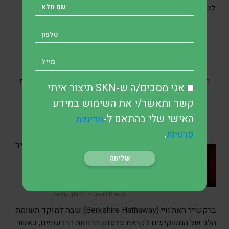
מדיניות הפרטיות
לצורכי תקשורת ושירות בהתאם ל
.
* אין במאמר זה, בחלקו או במלואו, כל הבטחה להשגת תשואות
מהשקעות ואין האמור בו מהווה ייעוץ מקצועי לבצע השקעות בתחום
אני מסכים/ה ש-SKN תיצור איתי
כזה או אחר.
קשר ותאשר/י את השימוש במידע
האישי שלי בהתאם ל-
מדיניות
.
פרטיות
SKN | תוצאות ברקשייר
האת’וויי עשויות לחזק את
טענת הערך הסמוי בעידן
באפט ואייבל
לפני 8 שעה
•
7 דק’ קריאה
ברקשייר האת'וויי (Berkshire Hathaway) שבה למוקד תשומת
הלב של המשקיעים לקראת פרסום הדוחות הרבעוניים, כאשר