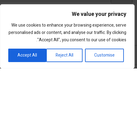
We value your privacy
We use cookies to enhance your browsing experience, serve
personalised ads or content, and analyse our traffic. By clicking
"Accept All", you consent to our use of cookies.
פורטל השקעות וחדשנות
Accept All
Reject All
Customise
שוק ההון
סקירות שוק