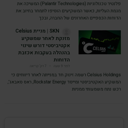
פלנטיר טכנולוגיות (Palantir Technologies) המשיכה את
מגמת העליות, כאשר המשקיעים הוסיפו לתמחר בחיוב את
הדוחות הכספיים האחרונים של החברה, ובכך
SKN | מניית Celsius
מזנקת לאחר שמשקיע
אקטיביסטי דורש שינוי
בהנהלה בעקבות אכזבת
הדוחות
לפני 9 שעה
•
7 דק’ קריאה
Celsius Holdings רשמה זינוק חד במנייתה לאחר דיווחים כי
המשקיע האקטיביסטי ומייסד Rockstar Energy, ראס סאבאג',
רכש נתח משמעותי ממניות