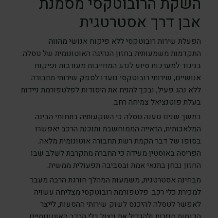
השקת הרובוטקסי מסמנת
אבן דרך אסטרטגית
הפעלת שירות רובוטקסי ללא פיקוח אנושי מהווה
התקדמות משמעותית בחזון הנהיגה האוטונומית של טסלה.
בניגוד למערכות סיוע לנהג המחייבות מעורבות ופיקוח
אנושיים, שירותי רובוטקסי נועדו לספק שירותי תחבורה
ללא נהג פעיל, ובכך להניח את היסודות לפלטפורמת ניידות
בעלת פוטנציאל צמיחה רחב.
במשך שנים טענה טסלה כי השקעותיה בתחומי הבינה
המלאכותית, הראייה הממוחשבת ותוכנת הרכב יאפשרו
בסופו של דבר הקמת רשת תחבורה אוטונומית מלאה.
הפריסה באוסטין מעידה כי החברה מתקרבת לשלב שבו
החזון נבחן בתנאי אמת ובסביבה תפעולית ממשית.
מבחינה אסטרטגית, משמעות המהלך חורגת הרבה מעבר
למכירת כלי רכב. פלטפורמת רובוטקסי מצליחה עשויה
לאפשר לטסלה להיכנס לשוק שירותי ההסעות, לייצר
הכנסות חוזרות ולהגדיל את ניצול כלי הרכב האוטונומיים.