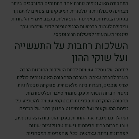
התחבורה האוטונומית נותרת אחד התחומים המורכבים ביותר
מבחינה טכנולוגית ורגולטורית. המשקיעים צפויים להתמקד
בנתוני הבטיחות, באמינות התפעולית, בקצב אימוץ הלקוחות
וביכולת לעמוד בדרישות הרגולטוריות לפני שייחסו ערך
פיננסי משמעותי לפעילות הרובוטקסי.
השלכות רחבות על התעשייה
ועל שוקי ההון
ליוזמה של טסלה עשויות להיות השלכות החורגות הרבה
מעבר לחברה עצמה. מערכת התחבורה האוטונומית כוללת
יצרני שבבים, חברות בינה מלאכותית, ספקיות טכנולוגיות
מיפוי, חברות תשתיות ענן, מומחי סייבר ופלטפורמות
תחבורה. התקדמות בפריסת רובוטקסי עשויה להשפיע על
זרימת ההשקעות ועל הסנטימנט במגוון רחב של מגזרים.
המהלך גם מגביר את התחרות בענף התחבורה האוטונומית,
שבו חברות רבות מפתחות גישות טכנולוגיות שונות
לפתרונות נהיגה עצמאית. ככל שהפריסות המסחריות