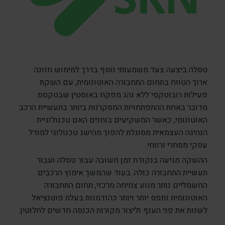
טסלה ביצעה צעד משמעותי נוסף בדרך למימוש חזונה
ארוך הטווח בתחום התחבורה האוטונומית, עם השקת
פעילות רובוטקסי ללא נהג מפקח באוסטין שבטקסס.
מדובר באחת ההתפתחויות המסקרנות ביותר בתעשיית הרכב
האוטונומי, כאשר המשקיעים בוחנים האם טכנולוגיית
הנהיגה העצמאית מסוגלת להפוך מהישג טכנולוגי למודל
עסקי מסחרי ורווחי.
ההשקה מגיעה בנקודת זמן חשובה עבור טסלה ועבור
תעשיית התחבורה כולה. בעוד שהמשך אימוץ הרכבים
החשמליים נותר מנוע צמיחה מרכזי, תחום התחבורה
האוטונומית נתפס יותר ויותר כהזדמנות בעלת פוטנציאל
לשנות את פני הענף וליצור מקורות הכנסה חדשים לחלוטין.