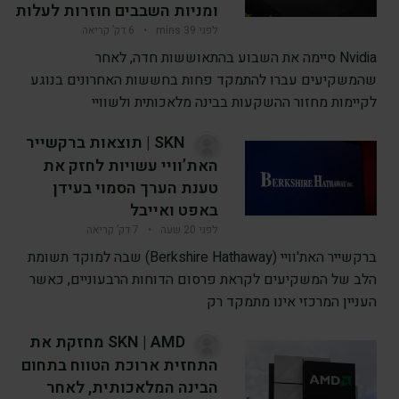
ומניות השבבים חוזרות לעלות
לפני 39 mins
•
6 דק’ קריאה
Nvidia סיימה את השבוע בהתאוששות חדה, לאחר
שהמשקיעים עברו להתמקד פחות בחששות האחרונים בנוגע
לקיימות מחזור ההשקעות בבינה מלאכותית ולשוויי
SKN | תוצאות ברקשייר
האת’וויי עשויות לחזק את
טענת הערך הסמוי בעידן
באפט ואייבל
לפני 20 שעה
•
7 דק’ קריאה
ברקשייר האת'וויי (Berkshire Hathaway) שבה למוקד תשומת
הלב של המשקיעים לקראת פרסום הדוחות הרבעוניים, כאשר
העניין המרכזי אינו מתמקד רק
SKN | AMD מחזקת את
התחזית ארוכת הטווח בתחום
הבינה המלאכותית, לאחר