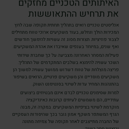
האיתותים הטכניים מחזקים
את תרחיש ההתאוששות
אנליסטים טכניים רואים בתהליך תחתית תקופה שבה לחץ
המכירות הולך ונחלש, בעוד משקיעים ארוכי טווח מתחילים
לצבור פוזיציות. תצורות מסוג זה עשויות להימשך חודשים
ואף שנים, במיוחד בענפים שאיבדו את אהדת המשקיעים.
פעילות המסחר האחרונה מצביעה על כך שחברת שירותי
השכר עשויה להימצא בשלבים המתקדמים של התהליך.
פריצה מוצלחת של טווח דשדוש ממושך עשויה למשוך הן
משקיעים מוסדיים והן משקיעים פרטיים, הרואים בשיפור
בהתנהגות המחיר עדות לשינוי בסנטימנט השוק.
למרות שסימנים טכניים לבדם אינם מבטיחים ביצועים
עתידיים, הם משמשים לעיתים קרובות כאינדיקציה
מוקדמת לשינוי בציפיות המשקיעים. במקרה זה, מבנה
הגרף המשתפר משקף אמון גובר בכך שהיסודות העסקיים
של החברה מתייצבים לאחר תקופה של צמיחה מתונה
וביצועי חסר בשוק.