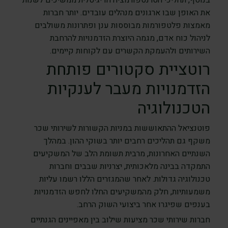
בנוסף, תהליכי הטרנספורמציה הדיגיטלית ממשיכים לשנות
את האופן שבו ארגונים מנהלים עובדים. יותר חברות
מאמצות פלטפורמות מבוססות ענן ופתרונות משולבים
לניהול כוח אדם, מגמה היוצרת הזדמנויות להרחבת
השירותים ולהעמקת הקשרים עם לקוחות קיימים.
רוטציית סקטורים פותחת
הזדמנויות מעבר לענקיות
הטכנולוגיה
פוטנציאל ההתאוששות במניות הקשורות לשירותי שכר
משקף גם תהליכים רחבים יותר בשוקי ההון. במהלך
השנתיים האחרונות, מרבית תשומת הלב של המשקיעים
התמקדה בבינה מלאכותית, יצרניות שבבים וחברות
טכנולוגיה גדולות. לאחר שהמגזרים הללו רשמו עליות
משמעותיות, חלק מהמשקיעים החלו לחפש הזדמנויות
בענפים שפיגרו אחר ביצועי השוק הרחב.
חברות שירותי שכר מציעות שילוב בין מאפיינים הגנתיים