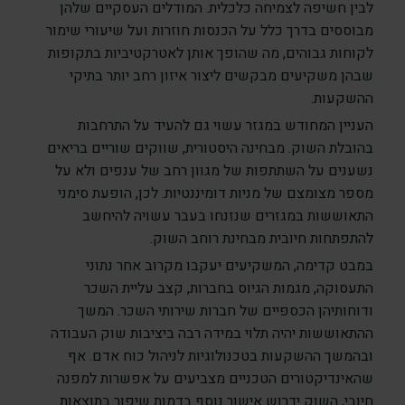
לבין חשיפה לצמיחה כלכלית. המודלים העסקיים שלהן
מבוססים בדרך כלל על הכנסות חוזרות ועל שיעורי שימור
לקוחות גבוהים, מה שהופך אותן לאטרקטיביות בתקופות
שבהן משקיעים מבקשים ליצור איזון רחב יותר בתיקי
ההשקעות.
העניין המחודש במגזר עשוי גם להעיד על התרחבות
בהובלת השוק. מבחינה היסטורית, שווקים שוריים בריאים
נשענים על השתתפות של מגוון רחב של ענפים ולא על
מספר מצומצם של מניות דומיננטיות. לכן, הופעת סימני
התאוששות במגזרים שנזנחו בעבר עשויה להיחשב
להתפתחות חיובית מבחינת רוחב השוק.
במבט קדימה, המשקיעים יעקבו מקרוב אחר נתוני
התעסוקה, מגמות הגיוס בחברות, קצב עליית השכר
ודוחותיהן הכספיים של חברות שירותי השכר. המשך
ההתאוששות יהיה תלוי במידה רבה ביציבות שוק העבודה
ובהמשך ההשקעות בטכנולוגיות לניהול כוח אדם. אף
שהאינדיקטורים הטכניים מצביעים על אפשרות למפנה
חיובי, השוק ידרוש אישור נוסף בדמות שיפור בתוצאות