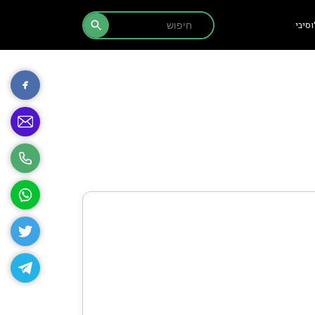
Search Button
Search
סיבי
for: