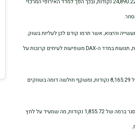
מדד ה-DAX הגרמני ירד ב-0.93% לרמה של 24,890.22 נקודות, ובכך הפך למדד האירופי המרכזי
סחר.
תעשייה והיצוא, אשר תרמו קודם לכן לעליות בשוק.
לאור חשיבותה של גרמניה לכלכלה האירופית, תנועות במדד ה-DAX משפיעות לעיתים קרובות על
מדד CAC 40 הצרפתי ירד ב-0.53% לרמה של 8,165.29 נקודות, ומשקף חולשה דומה בשווקים
במקביל, מדד Euronext 100 איבד 0.39% ונסגר ברמה של 1,855.72 נקודות, מה שמעיד על לחץ
.