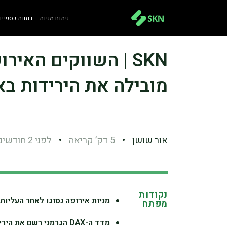
ניתוח מניות
דוחות כספיים
SKN | השווקים האי
מובילה את הירידות בא
אור שושן
•
5 דק’ קריאה
•
לפני 2 חודשים
נקודות
מניות אירופה נסוגו לאחר העליו
מפתח
מדד ה-DAX הגרמני רשם את הירידה החדה ביותר מבין המדדים המרכזיים באזור.