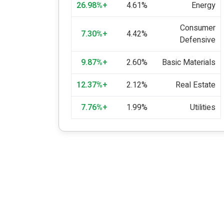
+26.98%
4.61%
Energy
Consumer
+7.30%
4.42%
Defensive
+9.87%
2.60%
Basic Materials
+12.37%
2.12%
Real Estate
+7.76%
1.99%
Utilities