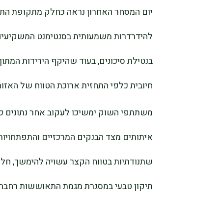
יום המסחר האחרון נראה כחלק מתקופת התבס
להידרדרות משמעותית בסנטימנט המשקיעים.
בנטילת סיכונים, בעוד שהיקף הירידות המתון
חיובית כלפי התחזית ארוכת הטווח של האזור
משתתפי השוק ימשיכו לעקוב אחר נתונים כלכ
איתותים מצד הבנקים המרכזיים והתפתחויות 
שתנודתיות בטווח הקצר עשויה להימשך, חלק
תיקון טבעי במסגרת מגמת התאוששות רחבה י