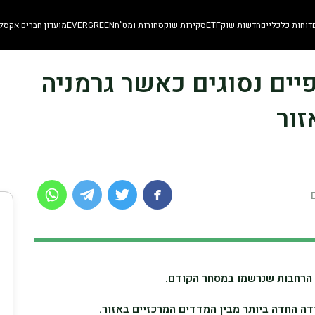
דוחות כלכליים
חדשות שוק
ETF
סקירות שוק
סחורות ומט”ח
EVERGREEN
מועדון חברים אקסלו
רופיים נסוגים כאשר גרמניה
זור
ת הרחבות שנרשמו במסחר הקודם.