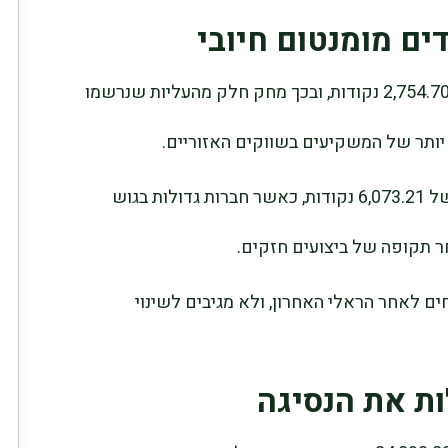
ים מומנטום חיובי
מדד MSCI Europe ירד ב-0.53% לרמה של 2,754.70 נקודות, ובכך מחק חלק מהעליות שנרשמו
ותר של המשקיעים בשווקים האזוריים.
מדד EURO STOXX 50 ירד ב-0.57% לרמה של 6,073.21 נקודות, כאשר חברות גדולות בגוש
ר תקופה של ביצועים חזקים.
ם לאחר הראלי האחרון, ולא מגיבים לשינוי
ות את הנסיגה