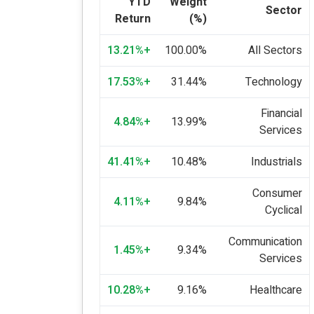
YTD
Weight
Sector
Return
(%)
+13.21%
100.00%
All Sectors
+17.53%
31.44%
Technology
Financial
+4.84%
13.99%
Services
+41.41%
10.48%
Industrials
Consumer
+4.11%
9.84%
Cyclical
Communication
+1.45%
9.34%
Services
+10.28%
9.16%
Healthcare