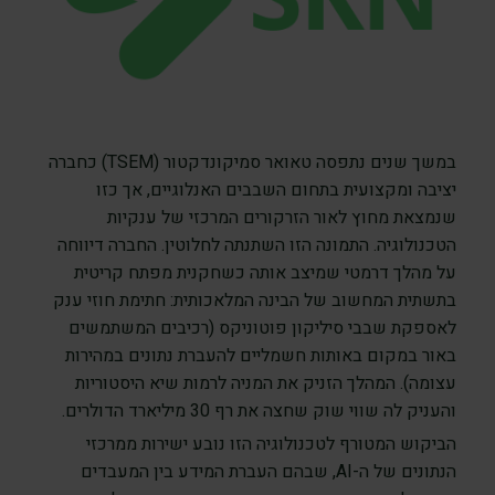
במשך שנים נתפסה טאואר סמיקונדקטור (TSEM) כחברה
יציבה ומקצועית בתחום השבבים האנלוגיים, אך כזו
שנמצאת מחוץ לאור הזרקורים המרכזי של ענקיות
הטכנולוגיה. התמונה הזו השתנתה לחלוטין. החברה דיווחה
על מהלך דרמטי שמיצב אותה כשחקנית מפתח קריטית
בתשתית המחשוב של הבינה המלאכותית: חתימת חוזי ענק
לאספקת שבבי סיליקון פוטוניקס (רכיבים המשתמשים
באור במקום באותות חשמליים להעברת נתונים במהירות
עצומה). המהלך הזניק את המניה לרמות שיא היסטוריות
והעניק לה שווי שוק שחצה את רף 30 מיליארד הדולרים.
הביקוש המטורף לטכנולוגיה הזו נובע ישירות ממרכזי
הנתונים של ה-AI, שבהם העברת המידע בין המעבדים