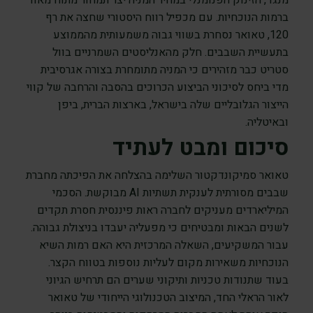
מנגד, הזינוק הפנומנלי במחיר המניה יצר תמחור מתוח מאוד
ברמות הנוכחיות. עם מכפיל רווח היסטורי שחצה את רף
120, טאואר נסחרת בשווי גבוה משמעותית מהממוצע
בתעשיית השבבים. חלק מהאנליסטים השמרניים בוול
סטריט כבר מזהירים כי המניה מתומחרת בצורה אגרסיבית
מדי ביחס לסיכוני הביצוע הכרוכים בהסבה והרחבה של קווי
הייצור הגלובליים שלה בישראל, בארצות הברית, ביפן
ובאיטליה.
סיכום ומבט לעתיד
טאואר סמיקונדקטור השלימה בהצלחה את הפיכתה מחברת
שבבים מסורתית לענקית תשתיות AI מבוקשת. הסכמי
המיליארדים מעניקים לחברה ראות פיננסית חסרת תקדים
לשנים הבאות ומבטיחים כי מפעליה יעבדו בניצולת גבוהה.
עבור המשקיעים, השאלה המרכזית היא האם רמות השיא
הנוכחיות משאירות מקום לעליות נוספות בטווח הקצר.
בעוד שתנודות טכניות ותיקוני שערים הם תרחיש הגיוני
לאור הראלי החד, המיצוב הטכנולוגי הייחודי של טאואר