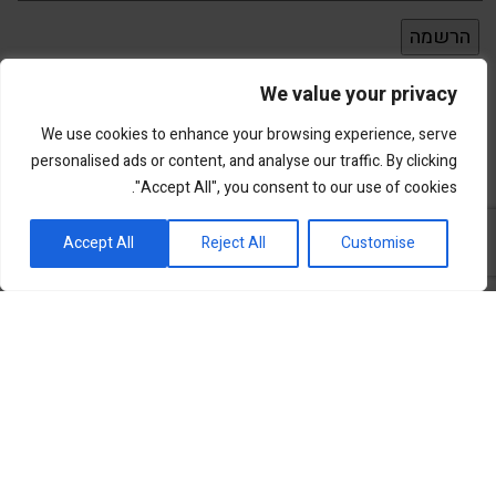
We value your privacy
We use cookies to enhance your browsing experience, serve
personalised ads or content, and analyse our traffic. By clicking
"Accept All", you consent to our use of cookies.
פורטל השקעות וחדשנות
Accept All
Reject All
Customise
שוק ההון