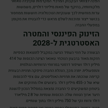
הפכה לצוואר הבקבוק המרכזי. המקדמות שקיבלה טאואר
מלקוחותיה, בהיקף של מאות מיליוני דולרים, משמשות
עדות מוחשית לכך שענקיות הטכנולוגיה חוששות ממחסור
בכושר ייצור ומוכנות לשלם מראש כדי להבטיח את מקומן
במפעלי החברה.
הזינוק הפיננסי והמטרה
האסטרטגית ל-2028
הבשורה על חוזי העתיד הגיעה במקביל לתוצאות כספיות
חזקות מאוד ברבעון הנוכחי. טאואר הציגה הכנסות של 414
מיליון דולר ושיפור דרמטי במרווחי הרווחיות הגולמית
והתפעולית. יתרה מכך, הנהלת החברה סיפקה תחזית רבעונית
קדימה שהכתה את תחזיות האנליסטים, עם צפי להכנסות
שיא של כ-455 מיליון דולר. ביצועים אלו מחזקים את
ביטחון המשקיעים כי החברה נמצאת במסלול הנכון להשגת
היעד ארוך הטווח שלה: הכנסות שנתיות של 2.8 מיליארד
דולר ורווח נקי של 750 מיליון דולר בתוך שנתיים.