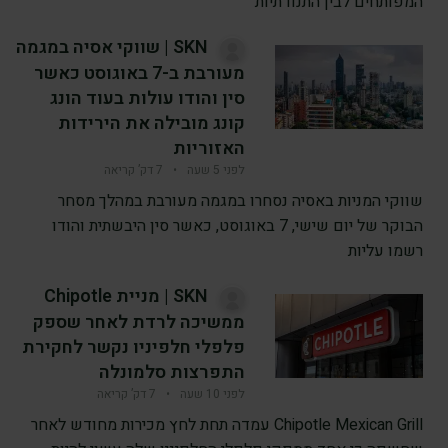
המפותחים לבין התנודתיות
SKN | שווקי אסיה במגמה
מעורבת ב-7 באוגוסט כאשר
סין והודו עולות בעוד הונג
קונג מובילה את הירידות
האזוריות
לפני 5 שעה
•
7 דק’ קריאה
שווקי המניות באסיה נסחרו במגמה מעורבת במהלך מסחר
הבוקר של יום שישי, 7 באוגוסט, כאשר סין היבשתית והודו
רשמו עליות
SKN | מניית Chipotle
ממשיכה לרדת לאחר שספק
פלפלי חלפיניו נקשר לחקירת
התפרצות סלמונלה
לפני 10 שעה
•
7 דק’ קריאה
Chipotle Mexican Grill עמדה תחת לחץ מכירות מחודש לאחר