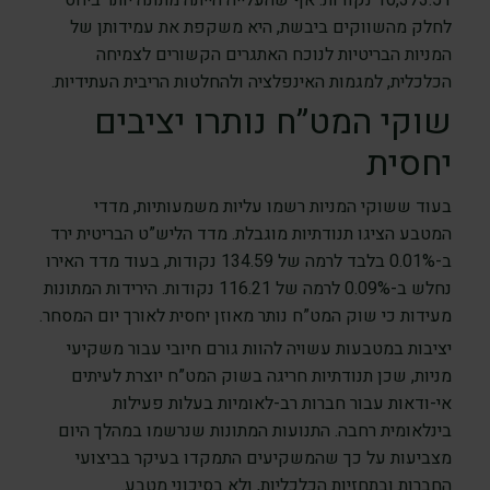
10,373.51 נקודות. אף שהעלייה הייתה מתונה יותר ביחס
לחלק מהשווקים ביבשת, היא משקפת את עמידותן של
המניות הבריטיות לנוכח האתגרים הקשורים לצמיחה
הכלכלית, למגמות האינפלציה ולהחלטות הריבית העתידיות.
שוקי המט”ח נותרו יציבים
יחסית
בעוד ששוקי המניות רשמו עליות משמעותיות, מדדי
המטבע הציגו תנודתיות מוגבלת. מדד הליש”ט הבריטית ירד
ב-0.01% בלבד לרמה של 134.59 נקודות, בעוד מדד האירו
נחלש ב-0.09% לרמה של 116.21 נקודות. הירידות המתונות
מעידות כי שוק המט”ח נותר מאוזן יחסית לאורך יום המסחר.
יציבות במטבעות עשויה להוות גורם חיובי עבור משקיעי
מניות, שכן תנודתיות חריגה בשוק המט”ח יוצרת לעיתים
אי-ודאות עבור חברות רב-לאומיות בעלות פעילות
בינלאומית רחבה. התנועות המתונות שנרשמו במהלך היום
מצביעות על כך שהמשקיעים התמקדו בעיקר בביצועי
החברות ובתחזיות הכלכליות, ולא בסיכוני מטבע.