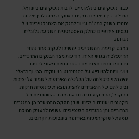
עבור משקיעים בינלאומיים, לרבות משקיעים בישראל,
השילוב בין ביצועים חזקים בשוקי המניות לבין יציבות
יחסית בשוק המט”ח עשוי לחזק את האטרקטיביות של
נכסים אירופיים כחלק מאסטרטגיית השקעה גלובלית
מגוונת.
במבט קדימה, המשקיעים ימשיכו לעקוב אחר נתוני
האינפלציה בגוש האירו, הודעות מצד הבנקים המרכזיים,
עדכוני רווחים תאגידיים והתפתחויות גיאופוליטיות
שעשויות להשפיע על הסנטימנט בשווקים. המשך הראלי
יהיה תלוי ביכולתה של הכלכלה האירופית לשמור על יציבות
וביכולתם של התאגידים להציג תוצאות פיננסיות חזקות.
במקביל, המשקיעים יבחנו את מידת ההשתתפות של
סקטורים שונים בעליות, שכן חוזקה מתמשכת הן במגזרים
מחזוריים והן במגזרים דפנסיביים עשויה להעניק תמיכה
נוספת לשוקי המניות באירופה בשבועות הקרובים.