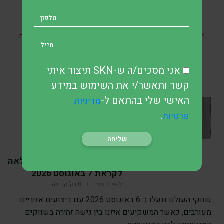
* אין במאמר זה, בחלקו או במלואו, כל הבטחה להשגת תשואות
מהשקעות ואין האמור בו מהווה ייעוץ מקצועי לבצע השקעות בתחום
כזה או אחר.
אני מסכים/ה ש-SKN תיצור איתי
קשר ותאשר/י את השימוש במידע
SKN | סקירת שווקי
האישי שלי בהתאם ל-
מדיניות
העולם: ניתוח המסחר ב־6
.
פרטיות
באוגוסט 2026 מציג מסחר
עולמי מעורב כאשר אסיה
נמצאת תחת לחץ בעוד תל
אביב מתחזקת – תחזית מלאה
לקראת 7 באוגוסט 2026
לפני 2 שעה
•
8 דק’ קריאה
שווקי העולם ננעלו ב־6 באוגוסט 2026 עם ביצועים אזוריים
מעורבים, כאשר המשקיעים איזנו בין גישה זהירה בשווקים