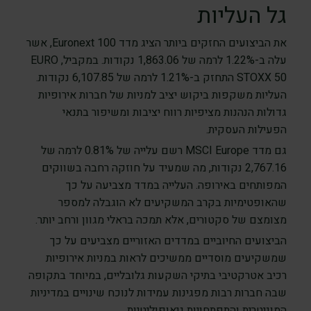
גל העליות
את הביצועים החזקים ביותר הציג מדד Euronext 100, אשר
עלה ב-1.22% לרמה של 1,863.06 נקודות. במקביל, EURO
STOXX 50 התחזק ב-1.21% לרמה של 6,107.85 נקודות.
העליות משקפות ביקוש יציב למניות של חברות אירופיות
גדולות הנהנות מציפיות רווח יציבות ומשיפור בתנאי
הפעילות העסקית.
גם מדד MSCI Europe רשם עלייה של 0.81% לרמה של
2,767.16 נקודות, מה שמעיד על חוזקה רחבה בשווקים
המפותחים באירופה. העלייה במדד מצביעה על כך
שהאופטימיות בקרב המשקיעים לא הוגבלה למספר
מצומצם של סקטורים, אלא תמכה בראלי מגוון ורחב יותר.
הביצועים החיוביים במדדים האזוריים מצביעים על כך
שמשקיעים מוסדיים ממשיכים לראות במניות אירופיות
רכיב אטרקטיבי בתיקי השקעות גלובליים, במיוחד בתקופה
שבה חברות רבות מפגינות עמידות לנוכח שינויים במדיניות
המוניטרית והתפתחויות גיאופוליטיות.