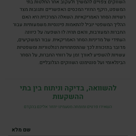
השווקים צפויים להמשיך ולעקוב אחר החלטות בתי
המשפט, היקף החזרי המכסים האפשריים ותגובות מצד
רשויות הסחר האמריקאיות. השאלה המרכזית היא האם
ההליך המשפטי יוביל להתאמות פיננסיות משמעותיות עבור
החברות המעורבות, והאם תהיה לו השפעה על כיוונה
העתידי של מדיניות הסחר האמריקאית. עבור המשקיעים,
מדובר בתזכורת לכך שהתפתחויות רגולטוריות ומשפטיות
עשויות להשפיע לאורך זמן על רווחי החברות, על הסחר
הבינלאומי ועל סנטימנט השווקים הגלובליים.
להשוואה, בדיקה וניתוח בין בתי
ההשקעות
השאירו פרטים ומומחה מטעמינו יחזור אליכם בהקדם