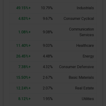
+49.15%
10.79%
Industrials
+4.83%
9.67%
Consumer Cyclical
Communication
+1.08%
9.08%
Services
+11.40%
9.03%
Healthcare
+26.45%
4.48%
Energy
+7.38%
4.32%
Consumer Defensive
+15.50%
2.67%
Basic Materials
+12.24%
2.07%
Real Estate
+8.12%
1.95%
Utilities