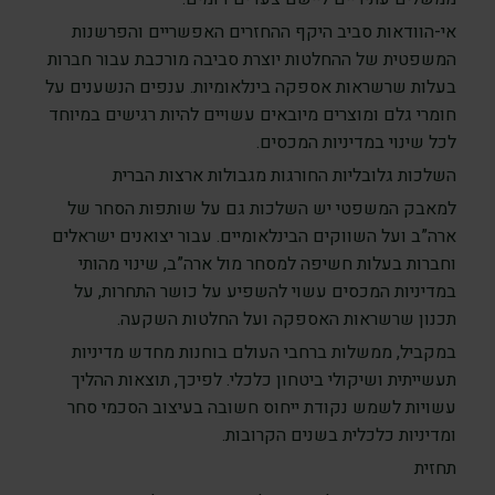
אי-הוודאות סביב היקף ההחזרים האפשריים והפרשנות
המשפטית של ההחלטות יוצרת סביבה מורכבת עבור חברות
בעלות שרשראות אספקה בינלאומיות. ענפים הנשענים על
חומרי גלם ומוצרים מיובאים עשויים להיות רגישים במיוחד
לכל שינוי במדיניות המכסים.
השלכות גלובליות החורגות מגבולות ארצות הברית
למאבק המשפטי יש השלכות גם על שותפות הסחר של
ארה”ב ועל השווקים הבינלאומיים. עבור יצואנים ישראלים
וחברות בעלות חשיפה למסחר מול ארה”ב, שינוי מהותי
במדיניות המכסים עשוי להשפיע על כושר התחרות, על
תכנון שרשראות האספקה ועל החלטות השקעה.
במקביל, ממשלות ברחבי העולם בוחנות מחדש מדיניות
תעשייתית ושיקולי ביטחון כלכלי. לפיכך, תוצאות ההליך
עשויות לשמש נקודת ייחוס חשובה בעיצוב הסכמי סחר
ומדיניות כלכלית בשנים הקרובות.
תחזית