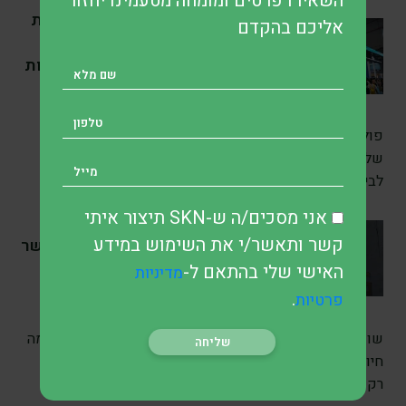
השאירו פרטים ומומחה מטעמינו יחזור
SKN | פולקסווגן ניצבת
אליכם בהקדם
בצומת היסטורית כאשר
המשפחות השולטות דורשות
תוכנית התייעלות מקיפה
לפני 39 mins
•
7 דק’ קריאה
פולקסווגן נכנסת לשלב מכריע בתהליך השינוי האסטרטגי
שלה, לאחר שבעלי השליטה בחברה החריפו את הקריאות
לביצוע מהלך התייעלות משמעותי במטרה
אני מסכים/ה ש-SKN תיצור איתי
SKN | שוקי המניות
קשר ותאשר/י את השימוש במידע
באירופה ננעלו בעליות כאשר
תיאבון המשקיעים לסיכון
האישי שלי בהתאם ל-
מדיניות
התרחב ברחבי היבשת
.
פרטיות
לפני 3 שעה
•
6 דק’ קריאה
שוקי המניות באירופה סיימו את יום המסחר ביום שישי במגמה
חיובית, כאשר כל המדדים המרכזיים באזור רשמו עליות על
רקע