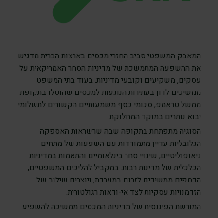
המאבק המשפטי סביב החזרי מכסים בארצות הברית מדגיש
את ההשפעה המתמשכת של מדיניות הסחר האמריקאית על
עסקים, משקיעים וקובעי מדיניות. בעוד בתי המשפט
ממשיכים לדון בעתירות הנוגעות למכסים שהוטלו בתקופת
ממשל טראמפ, סכומי כסף משמעותיים הקשורים לתשלומי
יבוא נותרים במוקד המחלוקת.
הסוגיה מתפתחת בתקופה שבה שרשראות האספקה
הגלובליות עדיין מתמודדות עם השפעות של מתחים
גיאופוליטיים, שינויי סחר בינלאומיים והתאמות במדיניות
הכלכלית של מדינות רבות. במקביל להליכים המשפטיים,
הכספים ממשיכים לזרום במערכת, ויוצרים שילוב של
הזדמנויות עסקיות לצד אי-ודאות רגולטורית.
המורשת הפיננסית של מדיניות המכסים ממשיכה להשפיע