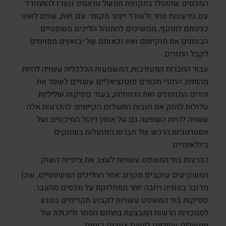
המכסים שהוטלו בתקופת ממשל טראמפ נועדו להתמודד
עם גירעונות סחר ולעודד ייצור מקומי. עם זאת, שנים לאחר
כניסתם לתוקף, ממשיכים להתנהל הליכים משפטיים
הבוחנים את חוקיותם ואת זכאותם של יבואנים מסוימים
לקבל החזרים.
עבור החברות המעורבות, המשמעות הכלכלית עשויה להיות
מהותית. החזרי מכסים פוטנציאליים עשויים לשפר את
תזרים המזומנים ואת הרווחיות, בעוד פסיקות שליליות
עלולות לחזק את חובות התשלום הקיימים. להכרעות אלה
עשויה להיות השפעה גם על אופן ניהול הסיכונים ועל
אסטרטגיות הרכש של חברות הפועלות בשווקים
בינלאומיים.
הכרעות בתי המשפט עשויות לעצב את ציפיות השוק
המשקיעים עוקבים מקרוב אחר ההליכים המשפטיים, שכן
מדובר בסוגיה רחבה יותר ממחלוקת על מכסים מהעבר.
פסיקות בתי המשפט עשויות לקבוע תקדימים בנוגע
לסמכויות הרשות המבצעת בתחום הסחר וליכולת של
ממשלים עתידיים ליישם צעדים דומים.