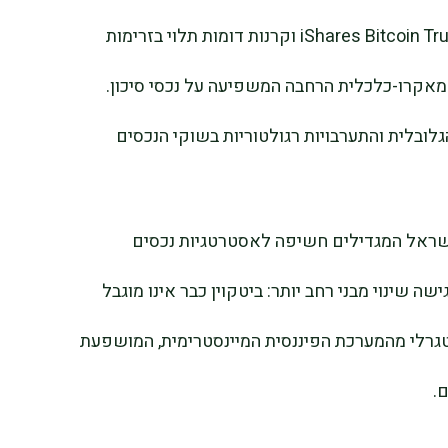
במבט קדימה, מסלול ההתפתחות של קרן iShares Bitcoin Trust וקרנות דומות תלוי בזרימות
 המאקרו-כלכלית הרחבה המשפיעה על נכסי סיכון.
הגלובלית והתערבויות רגולטוריות בשוקי הנכסים
ישראל המגדילים חשיפה לאסטרטגיות נכסים
ET של ביטקוין מדגישה שינוי מבני רחב יותר: ביטקוין כבר אינו מוגבל
גרלי מהמערכת הפיננסית המיינסטרימית, המושפעת