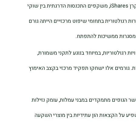
האישור וההתרחבות של ETF ביטקוין, כולל קרן iShares, משקפים התכנסות הדרגתית בין שוקי
ות רגולטורית בתחומי שיפוט מרכזיים הייתה גורם
מסגרות ממשיכות להתפתח.
 רגולטוריות, במיוחד בנוגע לתקני משמורת,
ת. גורמים אלו ישחקו תפקיד מרכזי בקצב האימוץ
גברה גם היא, כאשר הגופים מתמקדים במבני עמלות, עומק נזילות
פיע על הקצאות הון עתידיות בין מוצרי השקעה