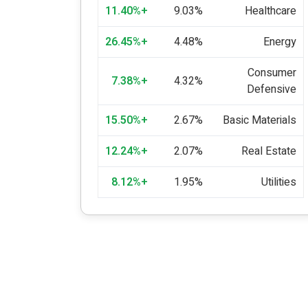
+11.40%
9.03%
Healthcare
+26.45%
4.48%
Energy
Consumer
+7.38%
4.32%
Defensive
+15.50%
2.67%
Basic Materials
+12.24%
2.07%
Real Estate
+8.12%
1.95%
Utilities