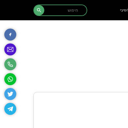
Search Button
Search
סיבי
for: