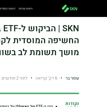
ניתוח מניות
דוחות כספיים
KN
מושך תשומת לב בשוו
עומר בר
•
6 דק’ קריאה
•
לפני 2 חודשים
נקודות
קרן ה-ETF של