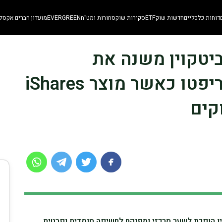
דוחות כלכליים
חדשות שוק
ETF
סקירות שוק
סחורות ומט”ח
EVERGREEN
מועדון חברים אקסלו
S | הביקוש ל-ETF ביטקוין משנה את
החשיפה המוסדית לקריפטו כאשר מוצר iShares
קים
 iShares על ביטקוין הופכת לשער מרכזי ומפוקח לחשיפה מוסדית ופרטית