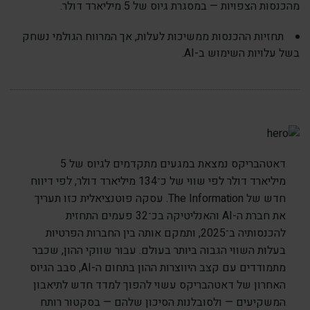
מהכנסות הצפויות — במסגרת גיוס של 5 מיליארד דולר.
תחזיות ההכנסות ממשיכות לעלות, אך המרווח הגולמי נשחק
בשל עלויות השימוש ב-AI.
דאטהבריקס נמצאת במגעים מתקדמים לגיוס של 5
מיליארד דולר לפי שווי של כ־134 מיליארד דולר, לפי דיווח
חדש של The Information. עסקה פוטנציאלית כזו תעריך
את חברת ה-AI והאנליטיקה בכ־32 פעמים התחזית
להכנסותיה ב־2025, ותמקם אותה בין החברות הפרטיות
בעלות השווי הגבוה ביותר בעולם. עבור שווקי ההון, שכבר
מתמודדים עם קצב היווצרות ההון בתחום ה-AI, סבב הגיוס
האחרון של דאטהבריקס עשוי להפוך למדד חדש לתיאבון
המשקיעים — ולסובלנות הסיכון שלהם — בסקטור רותח