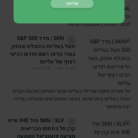
ASML מחזקת את התשואה לי המניות באמצעות העלאת
הדיבידנד ASML Holding חיזקה את מחויבותה להעניק ערך
לבעלי המניות באמצעות העלאת
SKN | מדד S&P 500
ננעל בעליות בהובלת אמזון,
בעוד הדאו רשם חודש רביעי
רצוף של עליות
לפני 5 ימים
•
6 דק’ קריאה
וול סטריט חתמה את יולי בעליות שוקי המניות בארצות הברית
ננעלו בעליות ביום שישי, כאשר המשקיעים התעלמו במידה
רבה מהמשך
SKN | XLV מול IHE: איזו
קרן סל בתחום הבריאות
מציעה פוטנציאל השקעה