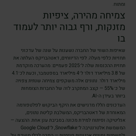
ומתוח.
צמיחה מהירה, ציפיות
מזנקות, ורף גבוה יותר לעמוד
בו
שאיפות השווי של החברה נשענות על שנה של עדכוני
תחזיות כלפי מעלה. לפי הדיווחים, דאטהבריקס העלתה את
תחזית ההכנסות שלה ל־2025 פעמיים: מהערכה מוקדמת
של 3.8 מיליארד דולר ל־4 מיליארד בספטמבר, וכעת לכ־4.1
מיליארד דולר. נתונים אלה משקפים צמיחה שנתית צפויה
של כ־55% — קצב המתקרב לזה של החברות הצומחות
ביותר בעידן ה-AI.
העדכונים הללו מדגישים את היקף הביקוש לפלטפורמה
המאוחדת של דאטהבריקס, המשלבת קליטת נתונים,
אנליטיקה ופיתוח למידת מכונה בסביבת ענן אחת. ההצעה —
המשמשת אלטרנטיבה ל־Snowflake, ל־Google Cloud
ולתשתיות נתונים ארגוניות פנימיות — הפכה לכלי מועדף על