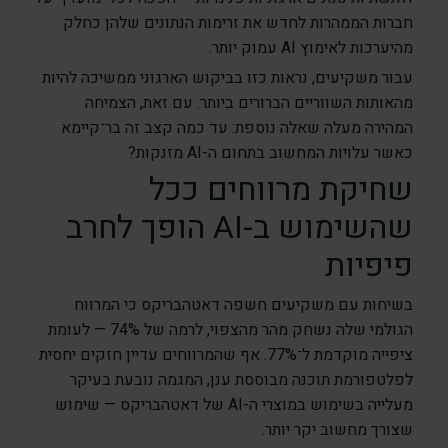
חברות הממהרות לחדש את זרימות הנתונים שלהן כחלק
מהיערכות לאימוץ AI עמוק יותר.
עבור משקיעים, נראות כזו בביקוש הארגוני ממשיכה להיות
מהאותות השווריים הברורים ביותר. עם זאת, הצמיחה
המהירה מעלה שאלה נוספת: עד כמה קצב זה בר־קיימא
כאשר עלויות המחשוב בתחום ה-AI מזנקות?
שחיקת מרווחים ככל
שהשימוש ב-AI הופך לחרב
פיפיות
בשיחות עם משקיעים חשפה דאטהבריקס כי המרווח
הגולמי שלה נשחק מהר מהצפוי, לרמה של 74% — לעומת
ציפייה מוקדמת ל־77%. אף שהמרווחים עדיין חזקים יחסית
לפלטפורמת תוכנה מבוססת ענן, המגמה נובעת בעיקר
מעלייה בשימוש במוצרי ה-AI של דאטהבריקס — שימוש
שצורך מחשוב יקר יותר.