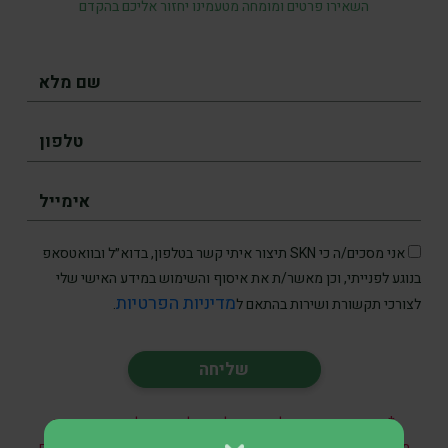
השאירו פרטים ומומחה מטעמינו יחזור אליכם בהקדם
אני מסכים/ה כי SKN תיצור איתי קשר בטלפון, בדוא״ל ובוואטסאפ
בנוגע לפנייתי, וכן מאשר/ת את איסוף והשימוש במידע האישי שלי
מדיניות הפרטיות
לצורכי תקשורת ושירות בהתאם ל
.
* אין במאמר זה, בחלקו או במלואו, כל הבטחה להשגת תשואות
מהשקעות ואין האמור בו מהווה ייעוץ מקצועי לבצע השקעות בתחום