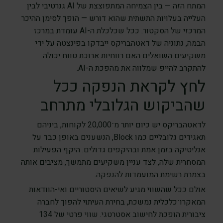
המתח הזה — בין הצמיחה המתפוצצת של AI גנרטיבי לבין
העלייה בעלויות התשתית שהוא דורש — הופך לסימן ההיכר
המרכזי של הסקטור. ככל שכלכלת ה-AI עומדת במרכז
הבמה, נתוניה של דאטהבריקס ייבדקו בפינצטה על ידי
משקיעים השואלים האם רווחיות ארוכת טווח יכולה
להתקרב להייפ שמלווה את מהפכת ה-AI.
לחץ לקראת הנפקה ככל
שהביקוש הגלובלי מתרחב
לדאטהבריקס יש כיום יותר מ־20,000 לקוחות, ביניהם
תאגידים גלובליים כמו Block, הנשענים באופן כבד על
אנליטיקה בזמן אמת ובהיקפים גדולים. היקף הפעילות
המסחרית שלה, לצד עניין משקיעים מתמשך, מציבים אותה
בצמרת רשימת המועמדות להנפקה.
אולם ככל שהשווי מגיע לשיאים היסטוריים ואי-הוודאות
המאקרו־כלכלית נמשכת, בחירת העיתוי להפוך לחברה
ציבורית הופכת לחישוב אסטרטגי. שווי פרטי של 134