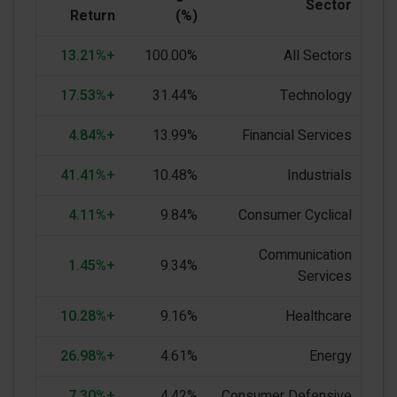
Sector
Return
(%)
+13.21%
100.00%
All Sectors
+17.53%
31.44%
Technology
+4.84%
13.99%
Financial Services
+41.41%
10.48%
Industrials
+4.11%
9.84%
Consumer Cyclical
Communication
+1.45%
9.34%
Services
+10.28%
9.16%
Healthcare
+26.98%
4.61%
Energy
+7.30%
4.42%
Consumer Defensive