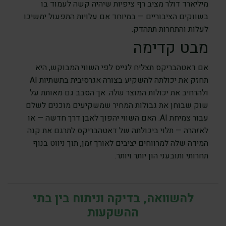
מיליארד דולר מציב רף ציפיות שיהיה קשה לעמוד בו
בשווקים הציבוריים — במיוחד אם עלויות התפעול ימשיכו
לעלות והתחרות תתהדק.
מבט קדימה
אם דאטהבריקס תצליח לגייס לפי השווי המבוקש, היא
תחזק את יכולתה להשקיע בצורה אגרסיבית בתשתיות AI
ולהרחיב את יכולות המוצר שלה. אך הסבב גם מאותת על
שוק שבוחן את גבולות המחיר שמשקיעים מוכנים לשלם
עבור צמיחת AI. האם השווי יהפוך לאבן דרך חדשה — או
לאזהרה — תלוי ביכולתה של דאטהבריקס לתרגם את קנה
המידה שלה למרווחים יציבים לאורך זמן, תוך ניווט בנוף
תחרותי ותובעני הון יותר ויותר.
להשוואה, בדיקה וניתוח בין בתי
ההשקעות