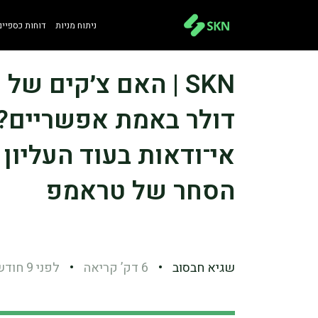
ניתוח מניות
דוחות כספיים
דולר באמת אפשריים?
אי־ודאות בעוד העליון
הסחר של טראמפ
שגיא חבסוב
•
6 דק’ קריאה
•
לפני 9 חודשים