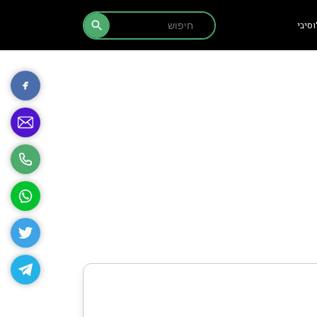
Search Button
Search
סיבי
for: