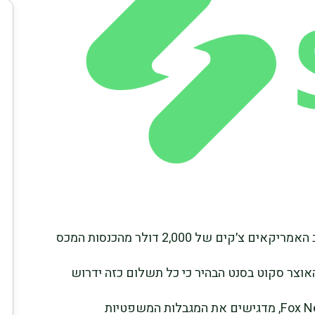
הצעתו של הנשיא דונלד טראמפ לחלק לרוב האמריקאים צ׳קים של 2,000 דולר מהכנסות המכס
אוצר סקוט בסנט הבהיר כי כל תשלום כזה ידרוש
אישור קונגרס. דבריו, שנאמרו בראיון ל-Fox News, מדגישים את המגבלות המשפטיות