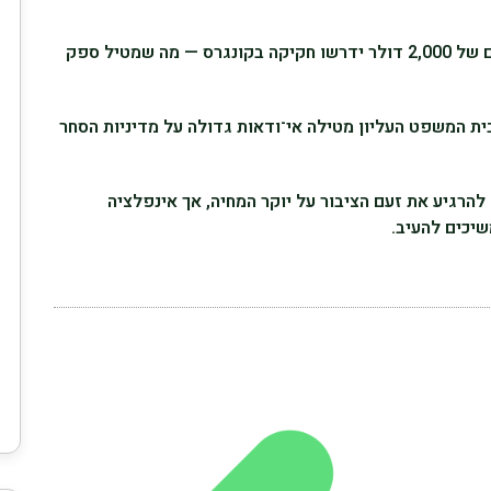
שר האוצר סקוט בסנט מציין כי צ׳קים של 2,000 דולר ידרשו חקיקה בקונגרס — מה שמטיל ספק
ת המשפט העליון מטילה אי־ודאות גדולה על מדיניות הסחר
 להרגיע את זעם הציבור על יוקר המחיה, אך אינפלציה
יכים להעיב.