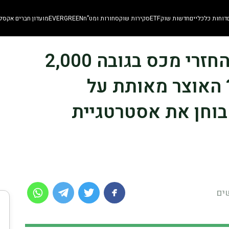
דוחות כלכליים
חדשות שוק
ETF
סקירות שוק
סחורות ומט”ח
EVERGREEN
מועדון חברים אקסלו
SKN | האם צ׳קים של החזרי מכס בגובה 2,000
 האוצר מאותת על
 בוחן את אסטרטגיית