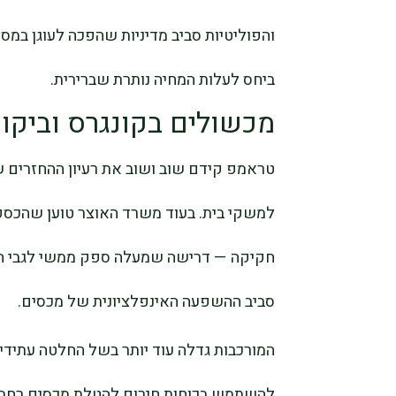
והפוליטיות סביב מדיניות שהפכה לעוגן ב
ביחס לעלות המחיה נותרת שברירית.
מכשולים בקונגרס וביקו
טראמפ קידם שוב ושוב את רעיון ההחזרים ש
למשקי בית. בעוד משרד האוצר טוען שהכספי
חקיקה — דרישה שמעלה ספק ממשי לגבי הית
סביב ההשפעה האינפלציונית של מכסים.
המורכבות גדלה עוד יותר בשל החלטה עתידי
להשתמש בכוחות חירום להטלת מכסים רחבי