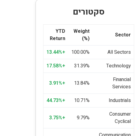
סקטורים
YTD
Weight
Sector
Return
(%)
+13.44%
100.00%
All Sectors
+17.58%
31.39%
Technology
Financial
+3.91%
13.84%
Services
+44.73%
10.71%
Industrials
Consumer
+3.75%
9.79%
Cyclical
Communication