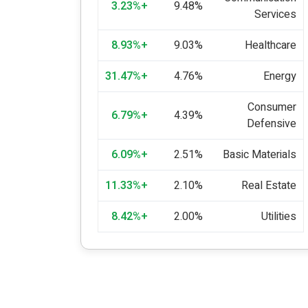
+3.23%
9.48%
Services
+8.93%
9.03%
Healthcare
+31.47%
4.76%
Energy
Consumer
+6.79%
4.39%
Defensive
+6.09%
2.51%
Basic Materials
+11.33%
2.10%
Real Estate
+8.42%
2.00%
Utilities