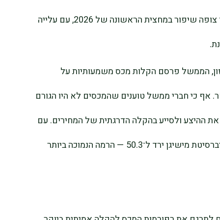
הודה כי ההשבתה “החזירה אותנו לאחור”, אך צופה שיפור במחצית הראשונה של 2026, עם עלייה
ת.
מזון, הממשל פרסם הקלות מכס משמעותיות על
ר. אף כי חברי ממשל טוענים שהמכסים לא היו הגורם
את ההיצע ולסייע בהקלה הדרגתית של המחירים. עם
זאת, סנטימנט הצרכנים נותר חלש, ומדד אוניברסיטת מישיגן ירד ל־50.3 — הרמה הנמוכה ביותר
 לתרגם את רפורמות המכס להקלה אמיתית ביוקר