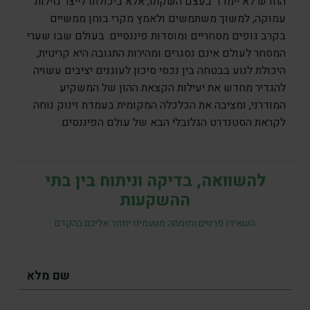
החדש לא יימדד בעצם השקתו, אלא ביכולתו לייצר נזילות
עמוקה, למשוך משתמשים ולאמץ מקרי בוחן ממשיים
בקרב גופים מסחריים ומוסדות פיננסיים. בעולם שבו שערי
המסחר לעולם אינם נסגרים ומהירות התגובה היא קריטית,
היכולת לנוע בבטחה בין נכסי סיכון לעוגנים יציבים עשויה
להגדיר מחדש את יעילות הקצאת ההון של המשקיע
המודרני, ומציבה את הכלכלה המקומית בעמדת זינוק נוחה
לקראת הסטנדרט הגלובלי הבא של עולם הפיננסים.
להשוואה, בדיקה וניתוח בין בתי
ההשקעות
השאירו פרטים ומומחה מטעמינו יחזור אליכם בהקדם