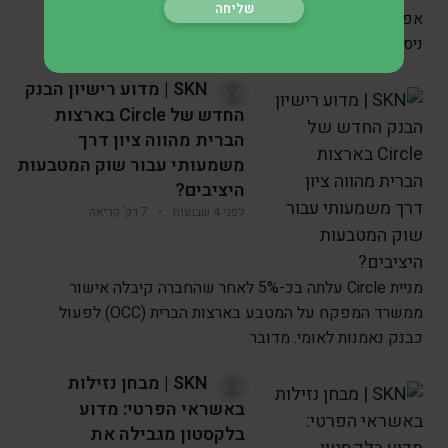
אפשרות למשתמשים לסחור בחוזים הקשורים לתוצאות של
ניסויים קליניים ולהחלטות של
SKN | מדוע רישיון הבנק
החדש של Circle בארצות
הברית מהווה ציון דרך
משמעותי עבור שוק המטבעות
היציבים?
לפני 4 שבועות
•
7 דק’ קריאה
מניית Circle עלתה בכ-5% לאחר שהחברה קיבלה אישור
ממשרד המפקח על המטבע בארצות הברית (OCC) לפעול
כבנק נאמנות לאומי. מדובר
SKN | מבחן נזילות
באשראי הפרטי: מדוע
בלקסטון מגבילה את