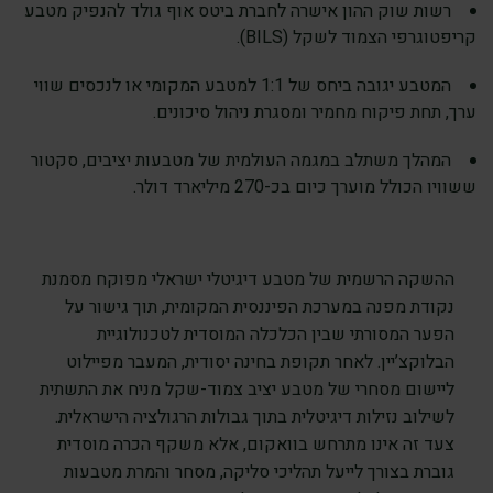
רשות שוק ההון אישרה לחברת ביטס אוף גולד להנפיק מטבע
קריפטוגרפי הצמוד לשקל (BILS).
המטבע יגובה ביחס של 1:1 למטבע המקומי או לנכסים שווי
ערך, תחת פיקוח מחמיר ומסגרת ניהול סיכונים.
המהלך משתלב במגמה העולמית של מטבעות יציבים, סקטור
ששוויו הכולל מוערך כיום בכ-270 מיליארד דולר.
ההשקה הרשמית של מטבע דיגיטלי ישראלי מפוקח מסמנת
נקודת מפנה במערכת הפיננסית המקומית, תוך גישור על
הפער המסורתי שבין הכלכלה המוסדית לטכנולוגיית
הבלוקצ’יין. לאחר תקופת בחינה יסודית, המעבר מפיילוט
ליישום מסחרי של מטבע יציב צמוד-שקל מניח את התשתית
לשילוב נזילות דיגיטלית בתוך גבולות הרגולציה הישראלית.
צעד זה אינו מתרחש בוואקום, אלא משקף הכרה מוסדית
גוברת בצורך לייעל תהליכי סליקה, מסחר והמרת מטבעות