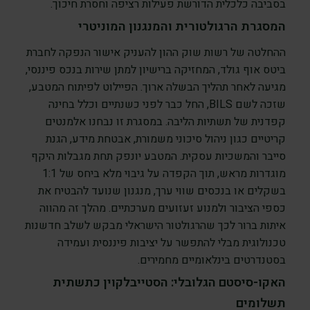
בסביבה כלכלית הדורשת פעילות רציפה וחסרת חיכוך.
המסגרת הרגולטורית והמנגנון המוניטרי
ההחלטה של רשות שוק ההון להעניק אישור הנפקה לחברת
ביטס אוף גולד, המחזיקה ברישיון למתן שירות בנכס פיננסי,
מגיעה לאחר תהליך הבשלה ארוך. הפיילוט לפיתוח המטבע,
שזכה לשם BILS, החל כבר לפני כשנתיים וכלל בחינה
קפדנית של תשתיות הליבה. במסגרת זו נבחנו אלמנטים
קריטיים כגון ניהול סיכוני משמורת, אבטחת מידע, הגנת
סייבר והמשכיות עסקית. המטבע יונפק תחת מגבלות היקף
מוגדרות מראש, תוך הקפדה על גיבוי מלא ביחס של 1:1
בשקלים או בנכסים שווי ערך, מנגנון שנועד להבטיח את
כספי הציבור ולמנוע זעזועים מערכתיים. מהלך זה מהווה
איתות ברור לכך שהרגולטור הישראלי מבקש לשלב חדשנות
טכנולוגית מבלי להתפשר על יציבות פיננסית ועמידה
בסטנדרטים בינלאומיים מחמירים.
האקו-סיסטם הגלובלי: הסטייבלקוין כתשתית
תשלומים