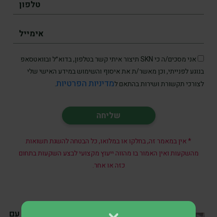
אני מסכים/ה כי SKN תיצור איתי קשר בטלפון, בדוא״ל ובוואטסאפ
בנוגע לפנייתי, וכן מאשר/ת את איסוף והשימוש במידע האישי שלי
מדיניות הפרטיות
לצורכי תקשורת ושירות בהתאם ל
.
* אין במאמר זה, בחלקו או במלואו, כל הבטחה להשגת תשואות
מהשקעות ואין האמור בו מהווה ייעוץ מקצועי לבצע השקעות בתחום
כזה או אחר.
SKN | UBS מתמודדת עם