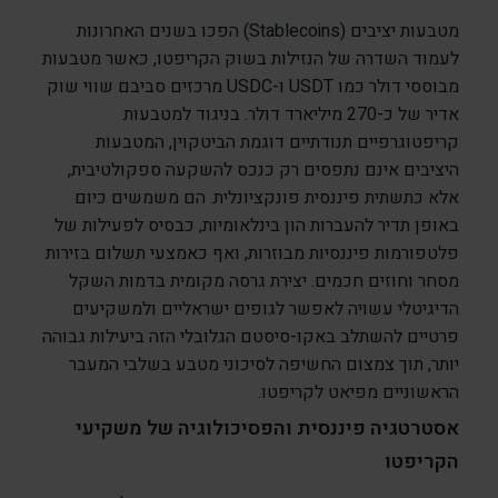
מטבעות יציבים (Stablecoins) הפכו בשנים האחרונות
לעמוד השדרה של הנזילות בשוק הקריפטו, כאשר מטבעות
מבוססי דולר כמו USDT ו-USDC מרכזים סביבם שווי שוק
אדיר של כ-270 מיליארד דולר. בניגוד למטבעות
קריפטוגרפיים תנודתיים דוגמת הביטקוין, המטבעות
היציבים אינם נתפסים רק כנכס להשקעה ספקולטיבית,
אלא כתשתית פיננסית פונקציונלית. הם משמשים כיום
באופן תדיר להעברות הון בינלאומיות, כבסיס לפעילות של
פלטפורמות פיננסיות מבוזרות, ואף כאמצעי תשלום בזירות
מסחר וחוזים חכמים. יצירת גרסה מקומית בדמות השקל
הדיגיטלי עשויה לאפשר לגופים ישראליים ולמשקיעים
פרטיים להשתלב באקו-סיסטם הגלובלי הזה ביעילות גבוהה
יותר, תוך צמצום החשיפה לסיכוני מטבע בשלבי המעבר
הראשוניים מפיאט לקריפטו.
אסטרטגיה פיננסית והפסיכולוגיה של משקיעי
הקריפטו