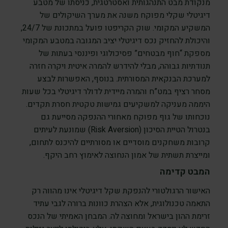
מנקודת מבט התנהגותית ואסטרטגית, כניסתו של מטבע
דיגיטלי שקלי מפוקח משנה את מערך השיקולים של
המשקיע המקומי. שוק הקריפטו פועל במתכונת של 24/7,
והיכולת להחזיק נכס דיגיטלי יציב המגובה במטבע המקומי
מספקת “חוף מבטחים” פסיכולוגי ופיננסי בעתות של
תנודתיות גבוהה, מבלי להידרש להמרה איטית ויקרה חזרה
למערכת הבנקאית המסורתית. בנוסף, האפשרות לבצע
מסחר רציף במט”ח והמרה מיידית לדולר דיגיטלי בכל שעות
היממה מעניקה למשקיעים גמישות טקטית חסרת תקדים.
נוכחותו של גוף מפוקח מאחורי ההנפקה מסייעת גם
בנטרול הטיית הסיכון (Risk Aversion) שמונעת לעיתים
קרובות משחקנים מוסדיים או מסורתיים להיכנס לתחום,
ומייצרת תשתית של אמון הנחוצה לאימוץ רחב היקף.
המבט קדימה
האישור הרגולטורי להנפקת שקל דיגיטלי אינו מהווה רק
התאמה טכנולוגית, אלא הצהרת כוונות ברורה לגבי עתיד
זרימת ההון בישראל ומחוצה לה. המבחן האמיתי של הנכס