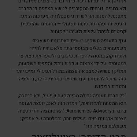
אמריקן איירליינס הדגישה כי מדובר בקיצוצים ממוקדים
ולא רחבים. גורמים המקורבים לנושא מציינים כי החברה
מתכננת להפנות הון לשדרוגי טכנולוגיה, מערכות הזמנה
דיגיטליות ופתרונות ניתוח תפעולי — תחומים שהופכים
קריטיים לניהול עלויות ולשימור לקוחות.
ענף התעופה משקיע בשנים האחרונות משאבים
משמעותיים בכלים מבוססי בינה מלאכותית לחיזוי
ולתחזוקה, במטרה להפחית עיכובים ולשפר את ניצול צי
המטוסים. על ידי צמצום שכבות ניהול והפניית השקעות,
אמריקן עשויה למצב את עצמה במודל תפעולי גמיש יותר —
כזה שיוכל להתמודד עם שינויים במחירי הדלק, רגולציה
ותנודות בביקוש.
“כל חברת תעופה גדולה מבינה כעת שייעול, ולא הרחבה,
הוא המפתח לתחרותיות,” אמרה דניז לאנג, יועצת תעופה
בחברת Aeronomics Advisory. “האוטומציה והדיגיטציה
יוצרות ארגונים רזים ויעילים יותר, והחלטתה של אמריקן
משתלבת במגמה הזו.”