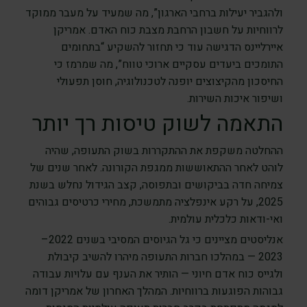
ולהגביר יעילות ברחבי הארגון”, מה שמעיד על מעבר ממוקד
לרווחיות על חשבון הרחבת מצבת כוח האדם. אמריקן
איירליינס הדגישה עוד כי תחזור להשקיע “בתחומים
התומכים ביעדים עסקיים ארוכי טווח”, מה שמרמז כי
החיסכון מהקיצוצים יופנה לטכנולוגיה, חוסן תפעולי
ושיפור איכות השירות.
התאמה לשוק טיסות רך יותר
ההחלטה משקפת את ההתקררות בשוק התעופה, שהיה
לוהט לאחר ההתאוששות ממגפת הקורונה. לאחר שנים של
צמיחה חדה בביקושים ובתפוסה, קצב הגידול נחלש בשנת
2025, על רקע אינפלציה מתמשכת, מחירי כרטיסים גבוהים
ואי-ודאות כלכלית עולמית.
אנליסטים מציינים כי גל הגיוסים המסיבי בשנים 2022–
2023 — במהלכו חברות התעופה מיהרו להשיב קיבולת
ולגייס כוח אדם חיוני — הותיר את הענף עם עלויות עבודה
גבוהות הפוגעות ברווחיות. המהלך האחרון של אמריקן דומה