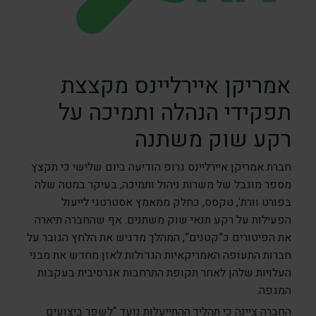
אמריקן איירליינס מקצצת
תפקידי הנהלה ותמיכה על
רקע שוק משתנה
חברת אמריקן איירליינס גרופ הודיעה ביום שלישי כי תקצץ
מספר מוגבל של משרות ניהול ותמיכה, בעיקר במטה שלה
בפורט וורת’, טקסס, כחלק ממאמץ אסטרטגי לייעול
הפעילות על רקע תנאי שוק משתנים. אף שהחברה תיארה
את הפיטורים כ”קטנים”, המהלך מדגיש את הלחץ הגובר על
חברות התעופה האמריקאיות הגדולות לאזן מחדש את מבני
העלויות שלהן לאחר תקופת התרחבות אגרסיבית בעקבות
המגפה.
החברה ציינה כי תהליך ההתייעלות נועד “לשפר ביצועים