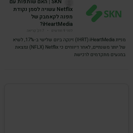
SKN | האם שותפות עם
Netflix עשויה לסמן נקודת
מפנה לקאמבק של
iHeartMedia?
לפני 9 חודשים
•
7 דק’ קריאה
מניית iHeartMedia ‏(IHRT) זינקה ביום שלישי ב-17%, לשיא
של יותר משנתיים, לאחר דיווחים כי Netflix ‏(NFLX) נמצאת
במגעים מתקדמים לרכישת