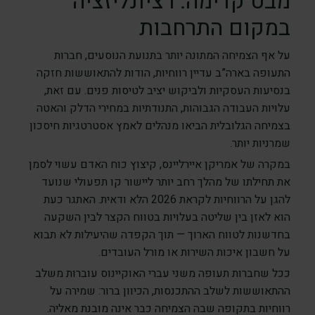
מבט קדימה: רציונליזציה
במקום התרחבות
על אף הצמיחה המתונה יותר בתנועת הנוסעים, חברות
התעופה בארה”ב עדיין רווחיות, הודות להתאוששות חזקה
בנסיעות העסקיות ולביקוש יציב לטיסות פנים. עם זאת,
עלויות העבודה הגבוהות, התנודתיות במחירי הדלק והאטה
בצמיחה הגלובלית הביאו מנהלים לאמץ אסטרטגיות חיסכון
שמרניות יותר.
במקרה של אמריקן איירליינס, קיצוץ כוח האדם עשוי לסמן
את תחילתו של מהלך רחב יותר ליישור קו תפעולי שנועד
להגן על הרווחיות לקראת 2026 הלא ודאית. האתגר כעת
הוא לאזן בין שליטה בעלויות בטווח הקצר לבין השקעה
בחדשנות לטווח הארוך — תוך הקפדה שהיעילות לא תבוא
על חשבון איכות השירות או מורל העובדים.
ככל שחברות תעופה משני עברי האוקיינוס עוברות משלב
ההתאוששות לשלב ההתכנסות, הכיוון ברור: שמירה על
רווחיות בתקופה שבה הצמיחה כבר אינה מובנת מאליה.