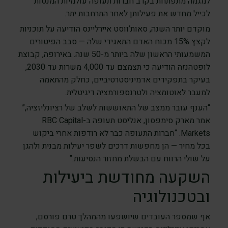
למגמה מתפתחת בקרב חברות תעופה עולמיות המנסות
לכייל מחדש את פעילותן לאחר התרחבות יתר.
מוקדם יותר השנה, סאות’ווסט איירליינס הודיעה על תוכניות
לקצץ 15% מכוח האדם התאגידי שלה — סבב הפיטורים
המשמעותי הראשון שלה ביותר מ-50 שנה. באירופה, קבוצת
לופטהנזה הודיעה כי תצמצם עד 4,000 משרות עד 2030,
בעיקר בתפקידים אדמיניסטרטיביים, כחלק מהתאמה
למעבר לאוטומציה ולטרנספורמציה דיגיטלית.
“הענף עובר ממצב של התאוששות לשלב של רציונליזציה,”
אמר מארק סימפסון, אנליסט תעופה ב-RBC Capital
Markets. “חברות התעופה כבר לא רודפות אחרי ביקוש
בכל מחיר — הן מחפשות דרכים לשפר יעילות מבנית ולהגן
על שולי הרווח עם הבשלת מחזור הנסיעות.”
השקעה מחודשת ביעילות
ובטכנולוגיה
אף שמספר העובדים שיושפעו מהמהלך טרם פורסם,