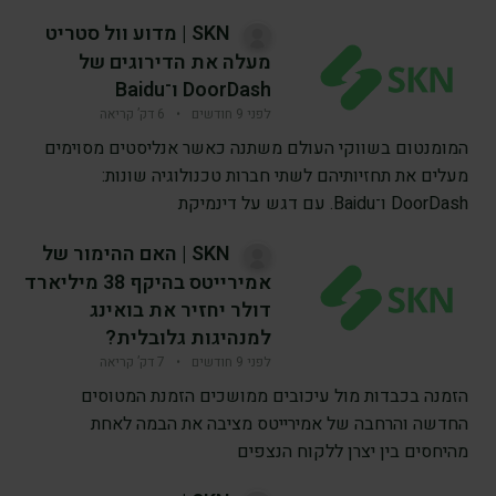
SKN | מדוע וול סטריט
מעלה את הדירוגים של
DoorDash ו־Baidu
לפני 9 חודשים
•
6 דק’ קריאה
המומנטום בשווקי העולם משתנה כאשר אנליסטים מסוימים
מעלים את תחזיותיהם לשתי חברות טכנולוגיה שונות:
DoorDash ו־Baidu. עם דגש על דינמיקת
SKN | האם ההימור של
אמירייטס בהיקף 38 מיליארד
דולר יחזיר את בואינג
למנהיגות גלובלית?
לפני 9 חודשים
•
7 דק’ קריאה
הזמנה בכבדות מול עיכובים ממושכים הזמנת המטוסים
החדשה והרחבה של אמירייטס מציבה את הבמה לאחת
מהיחסים בין יצרן ללקוח הנצפים