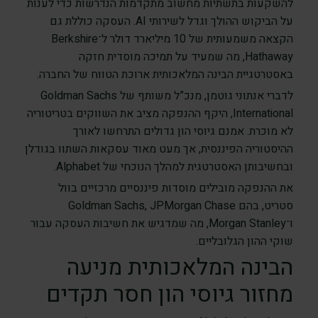
להשקעות בתשתיות מחשוב מתקדמות הנדרשות כדי לענות
על הביקוש ההולך וגדל לשירותי AI. העסקה כוללת גם
הקצאה משמעותית של 10 מיליארד דולר ל־Berkshire
Hathaway, מה שמעיד על תמיכה מוסדית חזקה
באסטרטגיית הבינה המלאכותית ארוכת הטווח של החברה.
לדברי אנתוני גוטמן, מנכ”ל משותף של Goldman Sachs
International, היקף ההנפקה מציב את השווקים בטריטוריה
לא מוכרת. אמנם גיוסי הון גדולים התרחשו לאורך
ההיסטוריה הפיננסית, אך מעט מאוד עסקאות השתוו בגודלן
ובחשיבותן האסטרטגית למהלך הנוכחי של Alphabet.
את ההנפקה מובילים מוסדות פיננסיים מרכזיים בוול
סטריט, בהם Goldman Sachs, JPMorgan Chase
ו־Morgan Stanley, מה שמדגיש את חשיבות העסקה עבור
שוקי ההון הגלובליים.
הבינה המלאכותית מניעה
מחזור גיוסי הון חסר תקדים