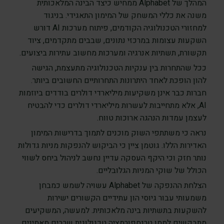
המהלך של Alphabet ממחיש כיצד הבינה המלאכותית
משנה את כללי המשחק של המימון התאגידי. בניגוד
למחזורי הטכנולוגיה הקודמים, פיתוח מערכות AI דורש
השקעות עצומות במרכזי נתונים, שבבים מתקדמים, ציוד
תקשורת, תשתיות אנרגיה ומערכות מחשוב עתירות ביצועים.
ככל שהתחרות בין ענקיות הטכנולוגיה מתעצמת, הגישה
להון הופכת לאחד היתרונות התחרותיים החשובים ביותר.
חברות כבר אינן משקיעות מיליארדי דולרים בודדים ביוזמות
AI, אלא מתחייבות לעשרות מיליארדי דולרים כדי להבטיח
לעצמן עמדות הנהגה ארוכות טווח.
נראה כי משתתפי השוק מוכנים לתמוך בדרישות המימון
האדירות הללו. גוטמן ציין כי הביקוש להנפקות מניות גדולות
נותר חזק וכי היקף העסקה עדיין נחשב לניהול ביחס לשווי
הכולל של שוקי המניות הגלובליים.
הצלחת ההנפקה של Alphabet עשויה לשמש כמבחן
משמעותי עבור גיוסי הון עתידיים הקשורים ישירות
להשקעות בתשתיות בינה מלאכותית. למעשה, המשקיעים
מתבקשים לממן טרנספורמציה טכנולוגית שרבים מאמינים