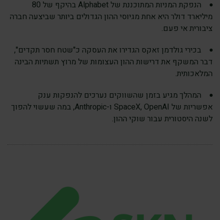
הנפקת המניות המתוכננת של Alphabet בהיקף של 80
מיליארד דולר היא אחת מגיוסי ההון הגדולים ביותר שביצעה חברה
ציבורית אי פעם.
בכירי גולדמן זאקס הגדירו את העסקה כ"שטח חסר תקדים",
דבר המשקף את דרישות ההון העצומות של מרוץ תשתיות הבינה
המלאכותית.
המהלך מגיע בזמן שהשווקים נערכים להנפקות ענק
אפשריות של SpaceX, OpenAI ו-Anthropic, במה שעשוי להפוך
לשנה היסטורית עבור שוקי ההון.