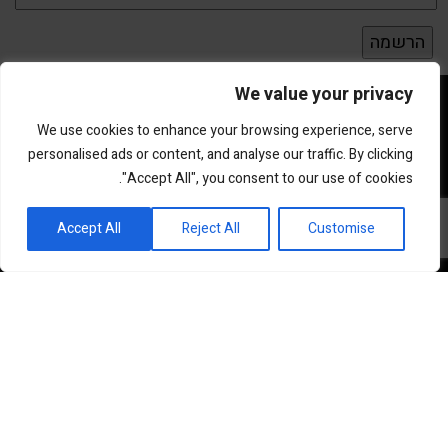
We value your privacy
We use cookies to enhance your browsing experience, serve
personalised ads or content, and analyse our traffic. By clicking
"Accept All", you consent to our use of cookies.
פורטל השקעות וחדשנות
Accept All
Reject All
Customise
שוק ההון