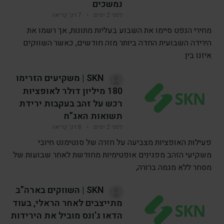
נמשכים
לפני 2 ימים
•
7 דק’ קריאה
מחירי הנפט סיימו את השבוע בעליות מתונות, אך רשמו את
הירידה השבועית החדה ביותר מזה חודשים, כאשר השווקים
איזנו בין
SKN | משקיעים הזרימו
180 מיליון דולר לאופציות
רכש על זהב בעקבות ירידת
תשואות האג”ח
לפני 2 ימים
•
8 דק’ קריאה
פעילות האופציות מצביעה על חזרה של סנטימנט חיובי
משקיעי הזהב מפגינים אופטימיות מחודשת לאחר שבועות של
מסחר ללא מגמה ברורה,
SKN | השווקים בארה”ב
מתייצבים לאחר הראלי, בעוד
הדאו ג’ונס מוביל את הירידות