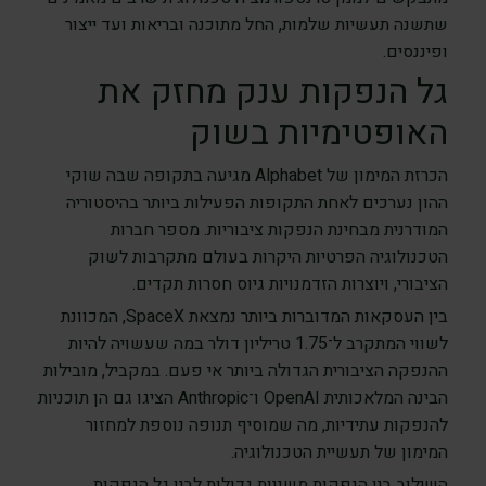
שתשנה תעשיות שלמות, החל מתוכנה ובריאות ועד ייצור
ופיננסים.
גל הנפקות ענק מחזק את
האופטימיות בשוק
הכרזת המימון של Alphabet מגיעה בתקופה שבה שוקי
ההון נערכים לאחת התקופות הפעילות ביותר בהיסטוריה
המודרנית מבחינת הנפקות ציבוריות. מספר חברות
הטכנולוגיה הפרטיות היקרות בעולם מתקרבות לשוק
הציבורי, ויוצרות הזדמנויות גיוס חסרות תקדים.
בין העסקאות המדוברות ביותר נמצאת SpaceX, המכוונת
לשווי המתקרב ל־1.75 טריליון דולר במה שעשויה להיות
ההנפקה הציבורית הגדולה ביותר אי פעם. במקביל, מובילות
הבינה המלאכותית OpenAI ו־Anthropic הציגו גם הן תוכניות
להנפקות עתידיות, מה שמוסיף תנופה נוספת למחזור
המימון של תעשיית הטכנולוגיה.
השילוב בין הנפקות משניות גדולות לבין גל הנפקות