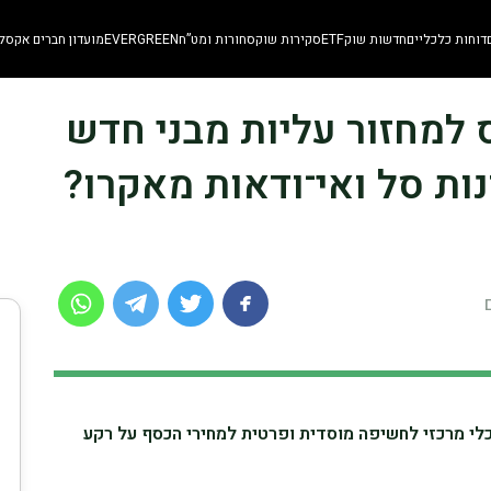
דוחות כלכליים
חדשות שוק
ETF
סקירות שוק
סחורות ומט”ח
EVERGREEN
מועדון חברים אקסלו
נס למחזור עליות מבני חדש
ות סל ואי־ודאות מאקרו?
iShares Silver נותרת כלי מרכזי לחשיפה מוסדית ופרטית למחירי הכסף על רקע