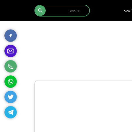
Search Button
Search
סיבי
for: