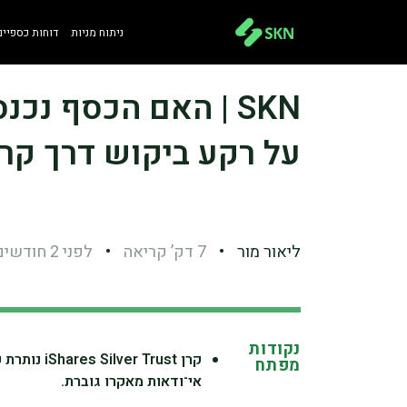
ניתוח מניות
דוחות כספיים
SKN | האם הכסף נכ
על רקע ביקוש דרך קרנ
ליאור מור
•
7 דק’ קריאה
•
לפני 2 חודשים
נקודות
קרן  Trust
מפתח
אי־ודאות מאקרו גוברת.