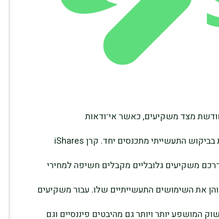
דשת מצד משקיעים, כאשר אי־ודאות
מאקרו־כלכלית, שינויי ציפיות לריבית ומגמות בביקוש התעשייתי מתכנסים יחד. קרן iShares
רכזיים דרכם משקיעים גלובליים מקבלים חשיפה למחירי
 והן את השימושים התעשייתיים שלו. עבור משקיעים
ק המושפע יותר ויותר גם מהיבטים פיננסיים וגם