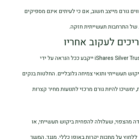
וים גורם מייצב חשוב, אם כי לעיתים אינם מספיקים
 של התרחבות תעשייתית חזקה.
יכים לעקוב אחריו
בהמשך, הכיוון של שוקי הכסף וקרנות כמו iShares Silver Trust ייקבע ככל הנראה על ידי
יקוש תעשייתי ותנאי צמיחה גלובליים. החלטות בנקים
, ימשיכו להיות גורם מרכזי לתנועות מחיר קצרות
דה מהצפוי, שעלולה להפחית ביקוש תעשייתי, או
לחוץ על מתכות יקרות באופן כללי. מנגד, המשך