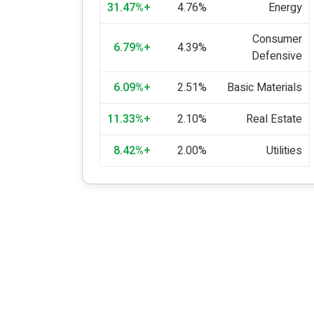
+31.47%
4.76%
Energy
Consumer
+6.79%
4.39%
Defensive
+6.09%
2.51%
Basic Materials
+11.33%
2.10%
Real Estate
+8.42%
2.00%
Utilities