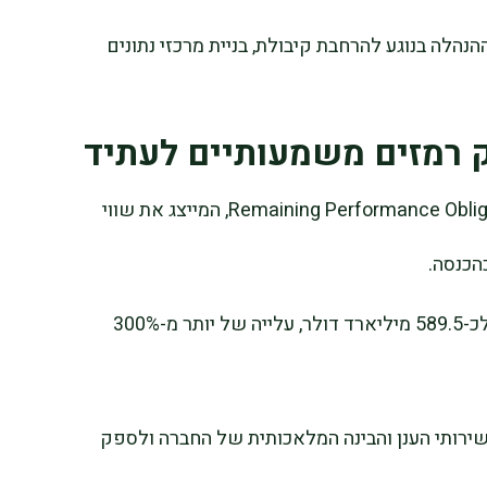
הלה בנוגע להרחבת קיבולת, בניית מרכזי נתונים
נתון נוסף שיעמוד במוקד הוא Remaining Performance Obligations (RPO), המייצג את שווי
הכנסה.
אנליסטים צופים כי ה-RPO של אורקל יגיע לכ-589.5 מיליארד דולר, עלייה של יותר מ-300%
שירותי הענן והבינה המלאכותית של החברה ולספק