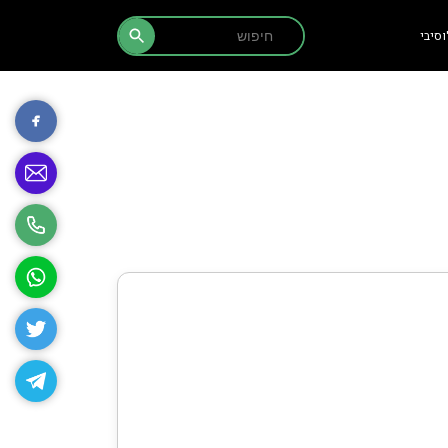
Search Button
Search
סיבי
for: