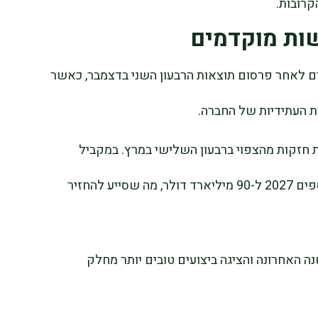
קרובות.
ת מוקדמים
 לאחר פרסום תוצאות הרבעון השני בדצמבר, כאשר
ת העתידיות של החברה.
חזקות מהצפוי ברבעון השלישי במרץ. במקביל
העלתה ההנהלה את יעד ההכנסות לשנת הכספים 2027 ל-90 מיליארד דולר, מה שסייע להחזיר
 ביותר מ-15% במהלך השנה האחרונה והציגה ביצועים טובים יותר מחלק