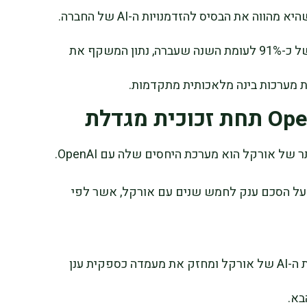
חטיבת תשתיות הענן חשובה במיוחד משום שהיא מהווה את הבסיס להזדמנויות ה-AI של החברה.
אנליסטים מעריכים שהחטיבה תציג צמיחה של כ-91% לעומת השנה שעברה, נתון המשקף את
 מערכות בינה מלאכותית מתקדמות.
ל אורקל הוא מערכת היחסים שלה עם OpenAI.
ברת הבינה המלאכותית חתמה בשנת 2025 על הסכם ענק לחמש שנים עם אורקל, אשר לפי
ההסכם הפך לאבן יסוד באסטרטגיית תשתיות ה-AI של אורקל ומחזק את מעמדה כספקית ענן
בא.