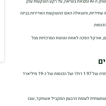
הדוח מתפרסם בתקופה שבה תשומת הלב לשוק ה-AI נמצאת בשיאה, על רקע השקעות ענק
ה עתידיות, והשאלה האם ההשקעות האדירות בבינה
כנסות.
, אורקל הפכה לאחת הנהנות המרכזיות מגל
ים
אנליסטים צופים כי אורקל תדווח על רווח למניה של 1.97 דולר ועל הכנסות של כ-19 מיליארד
משמעותית לעומת הרבעון המקביל אשתקד, שבו