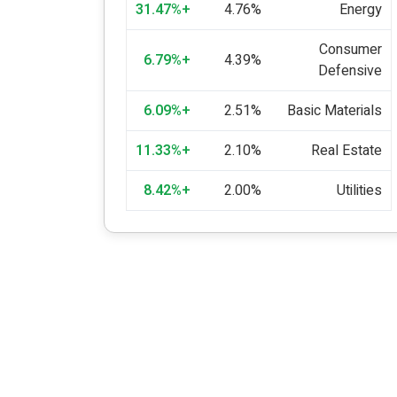
+31.47%
4.76%
Energy
Consumer
+6.79%
4.39%
Defensive
+6.09%
2.51%
Basic Materials
+11.33%
2.10%
Real Estate
+8.42%
2.00%
Utilities