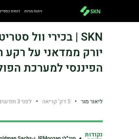
ניתוח מניות
דוחות כספיים
SKN | בכירי וול סט
יורק ממדאני על רקע ה
הפיננסי למערכת הפול
ליאור מור
•
5 דק’ קריאה
•
לפני 3 חודשים
נקודות