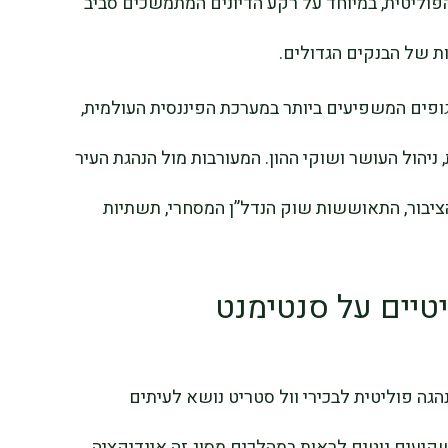
וליטית, במיוחד על רקע הדיונים המתמשכים סביב
ת של הבנקים הגדולים.
Goldman  נמנים עם הגופים המשפיעים ביותר במערכת הפיננסית העולמית,
יהול העושר ושוקי ההון. המעורבות מול הנהגת העיר
ציבור, התאוששות שוק הנדל”ן המסחרי, תשתיות
יים על סנטימנט
הגה פוליטית לבכירי וול סטריט נושא לעיתים
יעים נוטים לראות במהלכים מסוג זה אינדיקציה