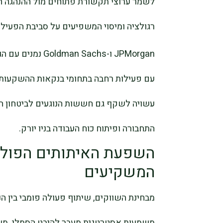
לשמר ערוצי תקשורת פתוחים מול ההנהגה הפ
רגולציה ומיסוי המשפיעים על סביבת הפעילו
JPMorgan ו-Sachs
עם פעילות רחבה בתחומי בנקאות ההשקעות, נ
עשויה לשקף גם חששות הנוגעים לביטחון ה
התחבורה ופיתוח כוח העבודה בניו יורק.
השפעת האיתותים הפוליט
המשקיעים
מבחינת השווקים, שיתוף פעולה פומבי בין הנ
משמעות אסטרטגית מעבר להיבט הסמלי. משק