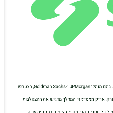
בכירים במוסדות הפיננסיים הגדולים בארה”ב, בהם מנהלי JPMorgan ו-Goldman Sachs, הצטרפו
יורק, אריק מממדאני. המהלך מדגיש את ההצטלבות
 של וול סטריט. הדיונים מתקיימים בתקופה שבה