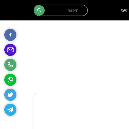
Search Button
Search
סיבי
for: