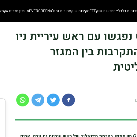
דוחות כלכליים
חדשות שוק
ETF
סקירות שוק
סחורות ומט”ח
EVERGREEN
מועדון חברים אקסלו
ריט נפגשו עם ראש עיריית ניו
תקרבות בין המגזר
יטית
מנכ"לי JPMorgan ו-Goldman Sachs השתתפו ביוזמת הדיאלוג של ראש עיריית ניו יורק, אריק