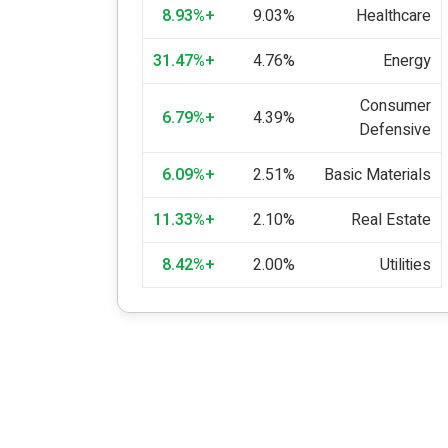
+8.93%
9.03%
Healthcare
+31.47%
4.76%
Energy
Consumer
+6.79%
4.39%
Defensive
+6.09%
2.51%
Basic Materials
+11.33%
2.10%
Real Estate
+8.42%
2.00%
Utilities