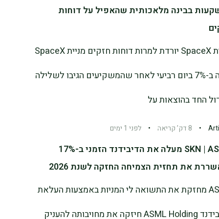
קעות בבינה מלאכותית שהאפיל על דוחות
ים
מניית SpaceX יורדת למרות דוחות חזקים מניית SpaceX
ירדה ב-7% ביום רביעי לאחר שהמשקיעים הגיבו לשלילה
ול החד בהוצאות על
Art
•
8 דק’ קריאה
•
לפני 1 ימים
SKN | ASML מעלה את הדיבידנד הזמני ב-17%
ררת את תחזית הצמיחה החזקה לשנת 2026
ASML מחזקת את התשואה לי המניות באמצעות העלאת
הדיבידנד ASML Holding חיזקה את מחויבותה להעניק