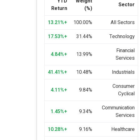
YTD
Weight
Sector
Return
(%)
+13.21%
100.00%
All Sectors
+17.53%
31.44%
Technology
Financial
+4.84%
13.99%
Services
+41.41%
10.48%
Industrials
Consumer
+4.11%
9.84%
Cyclical
Communication
+1.45%
9.34%
Services
+10.28%
9.16%
Healthcare