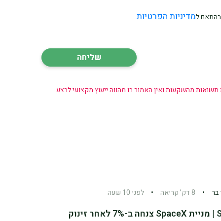
מדיניות הפרטיות
בהתאם ל
.
 תשואות מהשקעות ואין האמור בו מהווה ייעוץ מקצועי לבצע
בר
•
8 דק’ קריאה
•
לפני 10 שעה
SKN | מניית SpaceX צנחה ב-7% לאחר זינוק