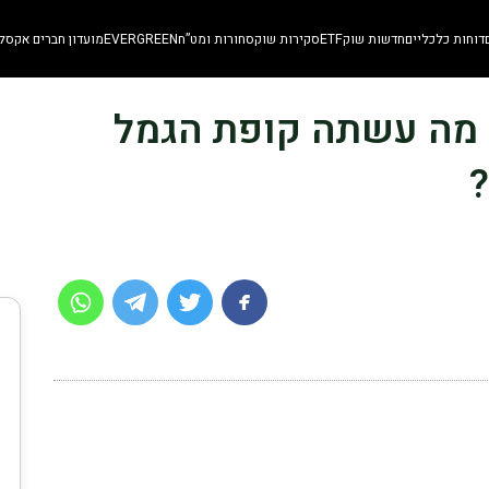
דוחות כלכליים
חדשות שוק
ETF
סקירות שוק
סחורות ומט”ח
EVERGREEN
מועדון חברים אקסלו
סלול לבני 50 עד 60: מה עשתה קופת הגמל