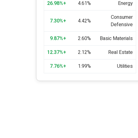
+26.98%
4.61%
Energy
Consumer
+7.30%
4.42%
Defensive
+9.87%
2.60%
Basic Materials
+12.37%
2.12%
Real Estate
+7.76%
1.99%
Utilities