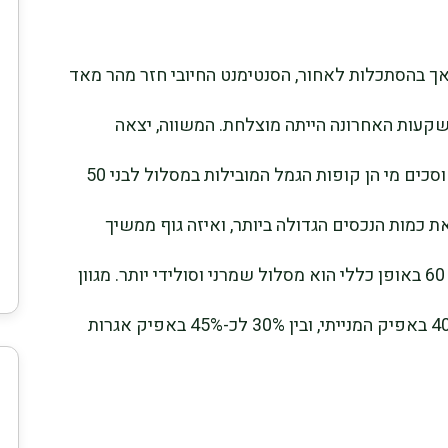
ך בהסתכלות לאחור, הסנטימנט החיובי חזר מהר מאד
קעות האחרונה הייתה מוצלחת. המשווה, יצאה
לבדוק עבורכם המשקעים ועבורכם ציבור החוסכים מי הן קופות הגמל המובילות במסלול לבני 50
 את כמות הנכסים הגדולה ביותר, ואיזה גוף ממשיך
לגייס כשהאחרים פודים. מסלול לבני 50 עד 60 באופן כללי הוא מסלול שמרני וסולידי יותר. מגוון
הגופים משקיעים במסלול זה בין 25% לכ-40% באפיק המנייתי, ובין 30% לכ-45% באפיק אגרות