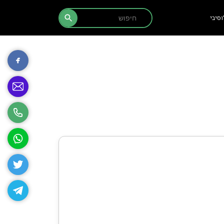
Search Button
Search
סיבי
for: