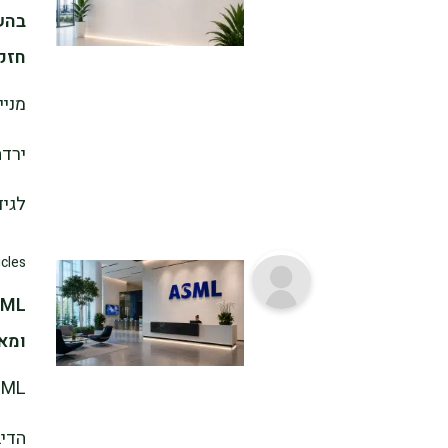
בהש
חזק
לגיד
icles
ומאש