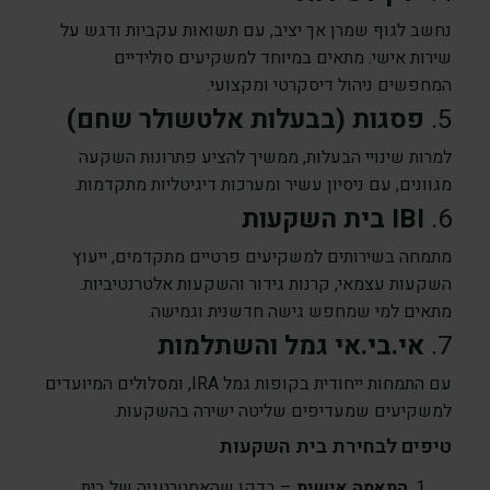
נחשב לגוף שמרן אך יציב, עם תשואות עקביות ודגש על
שירות אישי. מתאים במיוחד למשקיעים סולידיים
המחפשים ניהול דיסקרטי ומקצועי.
5.
פסגות (בבעלות אלטשולר שחם)
למרות שינויי הבעלות, ממשיך להציע פתרונות השקעה
מגוונים, עם ניסיון עשיר ומערכות דיגיטליות מתקדמות.
6.
IBI בית השקעות
מתמחה בשירותים למשקיעים פרטיים מתקדמים, ייעוץ
השקעות עצמאי, קרנות גידור והשקעות אלטרנטיביות.
מתאים למי שמחפש גישה חדשנית וגמישה.
7.
אי.בי.אי גמל והשתלמות
עם התמחות ייחודית בקופות גמל IRA, ומסלולים המיועדים
למשקיעים שמעדיפים שליטה ישירה בהשקעות.
טיפים לבחירת בית השקעות
התאמה אישית
– בדקו שהאסטרטגיה של בית