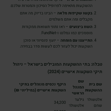
ההשקעות מתאימה לפרופיל הסיכון והמטרות שלכם.
בקשו שקיפות מלאה
– הבינו בדיוק מה אתם
מקבלים ומה אתם משלמים.
השוו ביצועים
– ראו נתוני תשואות ממקורות
מוסמכים כמו גמלנט ו-FundNet.
התייעצו עם מומחה
– יועץ פנסיוני או סוכן
השקעות יכול לעזור לכם לעשות סדר בבחירה.
טבלה: בתי ההשקעות המובילים בישראל – ניהול
תיקי השקעות אישיים (2024)
שם
שם בית
היקף נכסים מנוהלים בתיקי
המנהל
ההשקעות
השקעות אישיים (במיליוני ₪)
הראשי
אלטשולר
גילעד
34,200
שחם
אלטשולר