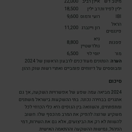
מיטב דש
אילן רביב
22,000
ילין לפידות
דב ילין
18,500
IBI
רועי ורמוס
9,600
הראל
רון ויינברג
11,200
פיננסים
גיא
פסגות
8,800
גולדשטיין
מור
יוסי לוי
6,500
הערה
: הנתונים מעודכנים לרבעון הראשון של 2024
ומבוססים על דיווחים פומביים ואתרי רשות שוק ההון.
סיכום
2024 מביאה עמה שפע של אפשרויות השקעה, אך גם
אתגרים בבחירה נכונה. בתי ההשקעות בישראל משתנים
ומתפתחים, והשוואה בין הגופים היא כלי הכרחי לכל
משקיע שרוצה להפיק את המרב מהכסף שלו. חשוב
להשוות לא רק את הביצועים, אלא גם את השירות, דמי
הניהול, גמישות ההשקעה וההתאמה האישית.