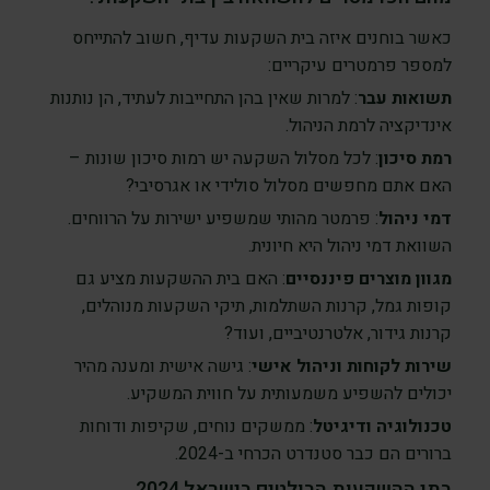
כאשר בוחנים איזה בית השקעות עדיף, חשוב להתייחס
למספר פרמטרים עיקריים:
תשואות עבר
: למרות שאין בהן התחייבות לעתיד, הן נותנות
אינדיקציה לרמת הניהול.
רמת סיכון
: לכל מסלול השקעה יש רמות סיכון שונות –
האם אתם מחפשים מסלול סולידי או אגרסיבי?
דמי ניהול
: פרמטר מהותי שמשפיע ישירות על הרווחים.
השוואת דמי ניהול היא חיונית.
מגוון מוצרים פיננסיים
: האם בית ההשקעות מציע גם
קופות גמל, קרנות השתלמות, תיקי השקעות מנוהלים,
קרנות גידור, אלטרנטיביים, ועוד?
שירות לקוחות וניהול אישי
: גישה אישית ומענה מהיר
יכולים להשפיע משמעותית על חווית המשקיע.
טכנולוגיה ודיגיטל
: ממשקים נוחים, שקיפות ודוחות
ברורים הם כבר סטנדרט הכרחי ב-2024.
בתי ההשקעות הבולטים בישראל 2024