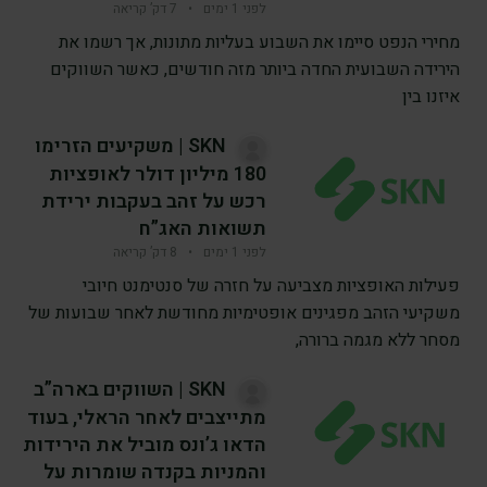
לפני 1 ימים
•
7 דק’ קריאה
מחירי הנפט סיימו את השבוע בעליות מתונות, אך רשמו את
הירידה השבועית החדה ביותר מזה חודשים, כאשר השווקים
איזנו בין
SKN | משקיעים הזרימו
180 מיליון דולר לאופציות
רכש על זהב בעקבות ירידת
תשואות האג”ח
לפני 1 ימים
•
8 דק’ קריאה
פעילות האופציות מצביעה על חזרה של סנטימנט חיובי
משקיעי הזהב מפגינים אופטימיות מחודשת לאחר שבועות של
מסחר ללא מגמה ברורה,
SKN | השווקים בארה”ב
מתייצבים לאחר הראלי, בעוד
הדאו ג’ונס מוביל את הירידות
והמניות בקנדה שומרות על