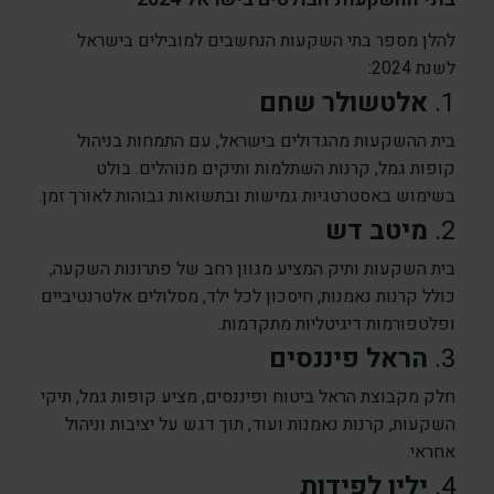
להלן מספר בתי השקעות הנחשבים למובילים בישראל
לשנת 2024:
1.
אלטשולר שחם
בית ההשקעות מהגדולים בישראל, עם התמחות בניהול
קופות גמל, קרנות השתלמות ותיקים מנוהלים. בולט
בשימוש באסטרטגיות גמישות ובתשואות גבוהות לאורך זמן.
2.
מיטב דש
בית השקעות ותיק המציע מגוון רחב של פתרונות השקעה,
כולל קרנות נאמנות, חיסכון לכל ילד, מסלולים אלטרנטיביים
ופלטפורמות דיגיטליות מתקדמות.
3.
הראל פיננסים
חלק מקבוצת הראל ביטוח ופיננסים, מציע קופות גמל, תיקי
השקעות, קרנות נאמנות ועוד, תוך דגש על יציבות וניהול
אחראי.
4.
ילין לפידות