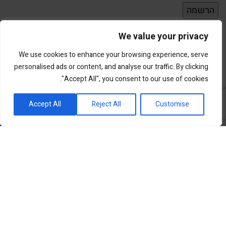
We value your privacy
We use cookies to enhance your browsing experience, serve
personalised ads or content, and analyse our traffic. By clicking
"Accept All", you consent to our use of cookies.
פורטל השקעות וחדשנות
Accept All
Reject All
Customise
שוק ההון