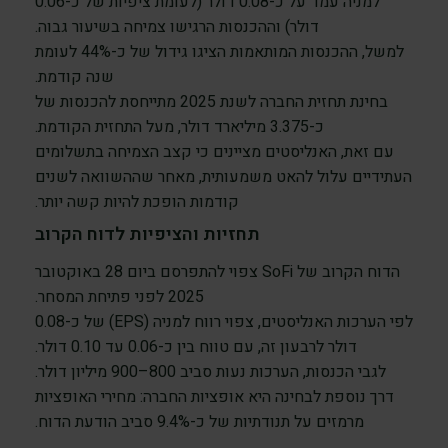
למניה עמד על כ-0.08 דולר (לעומת ציפיות של כ-0.06
דולר) וההכנסות הרגישו צמיחה בשיעור גבוה.
למשל, ההכנסות המותאמות הציגו גידול של כ-44% לעומת
שנה קודמת.
בחינת תחזית החברה לשנת 2025 מתייחסת להכנסות של
כ-3.375 מיליארד דולר, מעל התחזית הקודמת.
עם זאת, האנליסטים מציינים כי קצב הצמיחה בתשלומים
העתידיים עלול להאט משמעותית, מאחר שההשוואה לשנים
קודמות הופכת להיות קשה יותר.
תחזיות והציפיות לדוח הקרוב
הדוח הקרוב של SoFi צפוי להתפרסם ביום ‎28 באוקטובר
2025 לפני פתיחת המסחר.
לפי הערכות האנליסטים, צפוי רווח למניה (EPS) של כ-0.08
דולר לרבעון זה, עם טווח בין כ-0.06 עד 0.10 דולר.
לגבי הכנסות, הערכות נעות סביב 800–900 מיליון דולר.
דרך נוספת לבחינה היא אופציות החברה: מחירי האופציות
מרמזים על תנודתיות של כ-9.4% סביב הודעת הדוח.