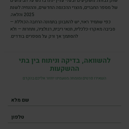
שוק גבוהה. משקיעים ובעלי עניין יפנו בדגש על הביצועים
של מספר החברים, מוצרי ההכנסה החדשים, וההנחיה לשנת
2025 והלאה.
כפי שתמיד ראוי, יש להתבונן בתמונה הרחבה הכוללת —
סביבה מאקרו-כלכלית, תנאי ריבית, רגולציה, ותחרות — ולא
להסתמך אך ורק על מספרים בודדים.
להשוואה, בדיקה וניתוח בין בתי
ההשקעות
השאירו פרטים ומומחה מטעמינו יחזור אליכם בהקדם