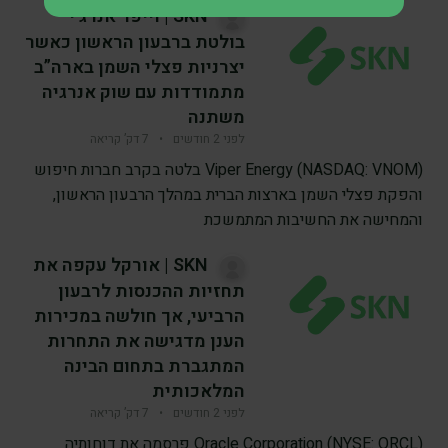
SKN | וייפר אנרג’י
בולטת ברבעון הראשון כאשר
יצרניות פצלי השמן בארה”ב
מתמודדות עם שוק אנרגיה
משתנה
לפני 2 חודשים
•
7 דק’ קריאה
Viper Energy (NASDAQ: VNOM) בלטה בקרב חברות חיפוש
והפקת פצלי השמן בארצות הברית במהלך הרבעון הראשון,
והמחישה את החשיבות המתמשכת
SKN | אורקל עקפה את
תחזיות ההכנסות לרבעון
הרביעי, אך חולשה במכירות
הענן מדגישה את התחרות
המתגברת בתחום הבינה
המלאכותית
לפני 2 חודשים
•
7 דק’ קריאה
Oracle Corporation (NYSE: ORCL) פרסמה את דוחותיה