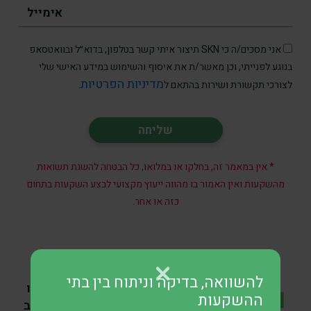
אני מסכים/ה כי SKN תיצור איתי קשר בטלפון, בדוא״ל ובוואטסאפ
בנוגע לפנייתי, וכן מאשר/ת את איסוף והשימוש במידע האישי שלי
מדיניות הפרטיות
לצורכי תקשורת ושירות בהתאם ל
.
* אין במאמר זה, בחלקו או במלואו, כל הבטחה להשגת תשואות
מהשקעות ואין האמור בו מהווה ייעוץ מקצועי לבצע השקעות בתחום
כזה או אחר.
SKN | מכירות ג’נרל
להשוואה, בדיקה וניתוח בין בתי
מוטורס ברבעון השני נחלשו
ההשקעות
כאשר ההאטה בביקוש לרכב