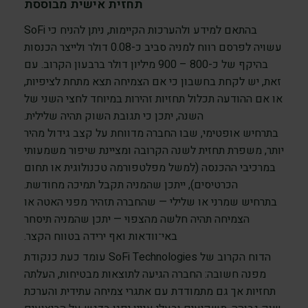
תחזית אישית מבוססת
בהתאם למידע ולהערכות הקיימות, ניתן להניח כי SoFi
עשויה לפרסם רווח למניה סביב כ-0.08 דולר ולייצר הכנסות
בהיקף של כ-800 – 900 מיליון דולר ברבעון הקרוב. עם
זאת, יש לקחת בחשבון כי אם הצמיחה תצא מתחת לציפיות,
או אם ההודעה תכלול תחזיות זהירות במיוחד לחצי השני של
השנה, יתכן כי תגובת השוק תהיה שלילית.
בתרחיש אופטימי, שבו החברה מדווחת על קצב גידול מהיר
יותר, משפרת תחזית לשנה הקרובה ומציינת שיפור משמעותי
במרכיבי ההכנסה (למשל מפלטפורמה טכנולוגית או תחום
הכרטיסים), ייתכן שהמניה תקבל תמיכה מחודשת.
בתרחיש שמרני או שלילי — שהחברה תזהיר מפני האטה או
הצמיחה תהיה חלשה מהצפוי — יתכן שהמניה תיסחר
באי־וודאות ואף ירידה בטווח הקצר.
הדוח הקרוב של SoFi Technologies עומד כעת כנקודת
מפנה חשובה: החברה הגיעה לתוצאות מבטיחות, העלתה
תחזיות אך גם מתמודדת עם אתגרי צמיחה עתידית והערכת