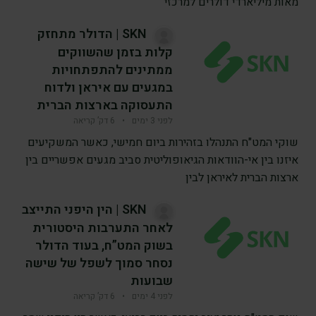
מאות מיליארדי דולרים למרכזי
SKN | הדולר מתחזק
קלות בזמן שהשווקים
ממתינים להתפתחויות
במגעים עם איראן ולדוח
התעסוקה בארצות הברית
לפני 3 ימים
•
6 דק’ קריאה
שוקי המט"ח התנהלו בזהירות ביום חמישי, כאשר המשקיעים
איזנו בין אי-הוודאות הגיאופוליטית סביב מגעים אפשריים בין
ארצות הברית לאיראן לבין
SKN | הין היפני התייצב
לאחר התערבות היסטורית
בשוק המט”ח, בעוד הדולר
נסחר סמוך לשפל של שישה
שבועות
לפני 4 ימים
•
6 דק’ קריאה