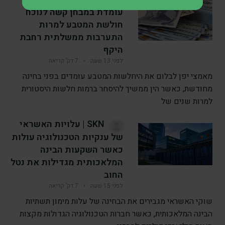
עומדת במבחן קשה לנוכח
חולשת המטבע למרות
התערבות ממשלתית רחבת
היקף
לפני 13 שעה
•
7 דק’ קריאה
מאמצי יפן לבלום את היחלשות המטבע עומדים בפני בחינה
מחודשת, כאשר הין ממשיך להיסחר ברמות חלשות היסטורית
למרות שנים של
SKN | עלויות האשראי
של ענקיות הטכנולוגיה עולות
כאשר השקעות הבינה
המלאכותית מגדילות את נטל
החוב
לפני 15 שעה
•
7 דק’ קריאה
שוקי האשראי מגבירים את הבחינה של עלות מימון תשתיות
הבינה המלאכותית, כאשר חברות הטכנולוגיה הגדולות מקצות