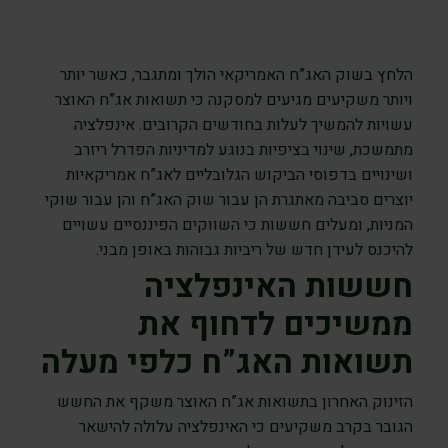
הלחץ בשוק האג”ח האמריקאי הולך ומתגבר, כאשר יותר
ויותר משקיעים מגיעים למסקנה כי תשואות אג”ח האוצר
עשויות להמשיך לעלות בחודשים הקרובים. אינפלציה
מתמשכת, שינוי בציפיות בנוגע למדיניות הפדרל ריזרב
ושינויים בדפוסי הביקוש הגלובליים לאג”ח אמריקאיות
יוצרים סביבה מאתגרת הן עבור שוק האג”ח והן עבור שוקי
המניות, ומעלים חששות כי השווקים הפיננסיים עשויים
להיכנס לעידן חדש של ריביות גבוהות באופן מבני.
חששות האינפלציה
ממשיכים לדחוף את
תשואות האג”ח כלפי מעלה
הזינוק האחרון בתשואות אג”ח האוצר משקף את החשש
הגובר בקרב משקיעים כי האינפלציה עלולה להישאר