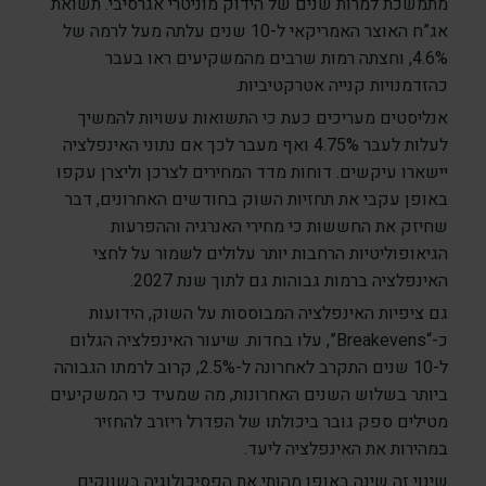
מתמשכת למרות שנים של הידוק מוניטרי אגרסיבי. תשואת
אג”ח האוצר האמריקאי ל-10 שנים עלתה מעל לרמה של
4.6%, וחצתה רמות שרבים מהמשקיעים ראו בעבר
כהזדמנויות קנייה אטרקטיביות.
אנליסטים מעריכים כעת כי התשואות עשויות להמשיך
לעלות לעבר 4.75% ואף מעבר לכך אם נתוני האינפלציה
יישארו עיקשים. דוחות מדד המחירים לצרכן וליצרן עקפו
באופן עקבי את תחזיות השוק בחודשים האחרונים, דבר
שחיזק את החששות כי מחירי האנרגיה וההפרעות
הגיאופוליטיות הרחבות יותר עלולים לשמור על לחצי
האינפלציה ברמות גבוהות גם לתוך שנת 2027.
גם ציפיות האינפלציה המבוססות על השוק, הידועות
כ-“Breakevens”, עלו בחדות. שיעור האינפלציה הגלום
ל-10 שנים התקרב לאחרונה ל-2.5%, קרוב לרמתו הגבוהה
ביותר בשלוש השנים האחרונות, מה שמעיד כי המשקיעים
מטילים ספק גובר ביכולתו של הפדרל ריזרב להחזיר
במהירות את האינפלציה ליעד.
שינוי זה שינה באופן מהותי את הפסיכולוגיה בשווקים.