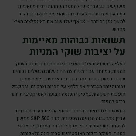
משקיעים שבעבר ציפו למספר הפחתות ריבית מתאימים
כעת את עמדותיהם לאפשרות שהריביות יישארו גבוהות
למשך זמן רב יותר — או אף יעלו שוב אם האינפלציה תאיץ
מחדש.
תשואות גבוהות מאיימות
על יציבות שוקי המניות
העלייה בתשואות אג”ח האוצר יוצרת מתיחות גוברת בשוקי
המניות, במיוחד עבור מניות צמיחה בעלות מכפילים גבוהים
שנהנו במשך שנים מסביבת ריבית אפסית. עלויות מימון
גבוהות יותר מגבירות את הלחץ על חברות וצרכנים, ובמקביל
הופכות השקעות באפיקי הכנסה קבועה לאטרקטיביות יותר
ביחס למניות.
החשש בולט במיוחד משום ששווי המניות בארצות הברית
עדיין נותר גבוה מבחינה היסטורית. מדד S&P 500 ממשיך
להיסחר משמעותית מעל מכפילי הרווח הממוצעים ארוכי
הטווח, בעיקר בזכות האופטימיות סביב בינה מלאכותית