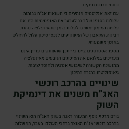
ורווחי חברות חזקים.
עם זאת, אנליסטים מזהירים כי תשואות אג”ח גבוהות
עלולות בסופו של דבר לערער את האופטימיות הזו. אם
עלויות המימון ימשיכו לעלות בזמן שהאינפלציה נותרת
דביקה, התיאבון של המשקיעים לנכסי סיכון עלול להיחלש
באופן משמעותי.
מספר אסטרטגים ציינו כי ייתכן שהשווקים עדיין אינם
מעריכים במלואם את הסיכונים הנובעים מאינפלציה
ממושכת הקשורה לשיבושי אנרגיה ולחוסר יציבות
גיאופוליטית במזרח התיכון.
שינויים בהרכב רוכשי
האג”ח משנים את דינמיקת
השוק
גורם מרכזי נוסף המעורר דאגה בשוק האג”ח הוא השינוי
בהרכב רוכשי אג”ח האוצר ברחבי העולם. בעבר, ממשלות