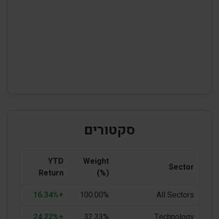
סקטורים
YTD
Weight
Sector
Return
(%)
+16.34%
100.00%
All Sectors
+24.22%
32.33%
Technology