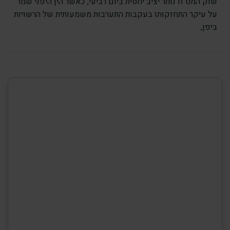
שוק המט"ח נותר יציב יחסית ביום רביעי, כאשר הין היפני שמר
על עיקר התחזקותו בעקבות התערבות משמעותית של הרשויות
ביפן,