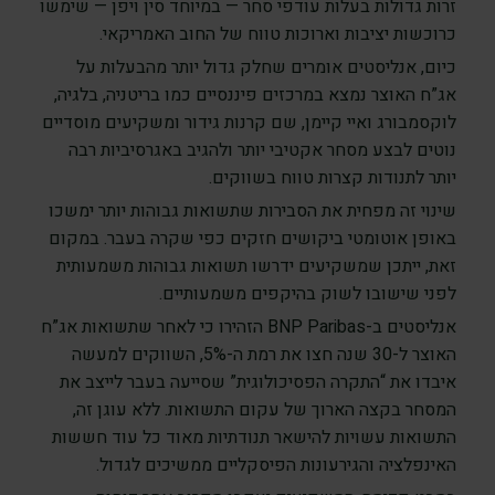
זרות גדולות בעלות עודפי סחר — במיוחד סין ויפן — שימשו
כרוכשות יציבות וארוכות טווח של החוב האמריקאי.
כיום, אנליסטים אומרים שחלק גדול יותר מהבעלות על
אג”ח האוצר נמצא במרכזים פיננסיים כמו בריטניה, בלגיה,
לוקסמבורג ואיי קיימן, שם קרנות גידור ומשקיעים מוסדיים
נוטים לבצע מסחר אקטיבי יותר ולהגיב באגרסיביות רבה
יותר לתנודות קצרות טווח בשווקים.
שינוי זה מפחית את הסבירות שתשואות גבוהות יותר ימשכו
באופן אוטומטי ביקושים חזקים כפי שקרה בעבר. במקום
זאת, ייתכן שמשקיעים ידרשו תשואות גבוהות משמעותית
לפני שישובו לשוק בהיקפים משמעותיים.
אנליסטים ב-BNP Paribas הזהירו כי לאחר שתשואות אג”ח
האוצר ל-30 שנה חצו את רמת ה-5%, השווקים למעשה
איבדו את “התקרה הפסיכולוגית” שסייעה בעבר לייצב את
המסחר בקצה הארוך של עקום התשואות. ללא עוגן זה,
התשואות עשויות להישאר תנודתיות מאוד כל עוד חששות
האינפלציה והגירעונות הפיסקליים ממשיכים לגדול.