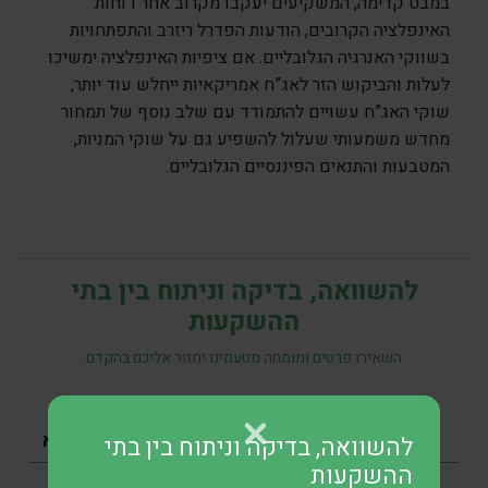
במבט קדימה, המשקיעים יעקבו מקרוב אחר דוחות
האינפלציה הקרובים, הודעות הפדרל ריזרב והתפתחויות
בשווקי האנרגיה הגלובליים. אם ציפיות האינפלציה ימשיכו
לעלות והביקוש הזר לאג”ח אמריקאיות ייחלש עוד יותר,
שוקי האג”ח עשויים להתמודד עם שלב נוסף של תמחור
מחדש משמעותי שעלול להשפיע גם על שוקי המניות,
המטבעות והתנאים הפיננסיים הגלובליים.
להשוואה, בדיקה וניתוח בין בתי
ההשקעות
השאירו פרטים ומומחה מטעמינו יחזור אליכם בהקדם
להשוואה, בדיקה וניתוח בין בתי
ההשקעות