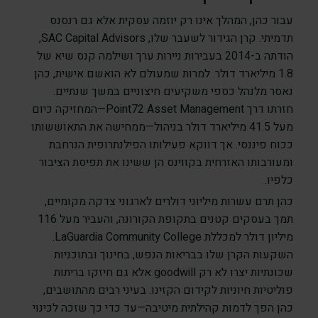
עבור כהן, המהלך אינו רק יוזמה עסקית אלא גם רנסנס
תדמיתי. קרן הגידור לשעבר שלו, SAC Capital Advisors,
הודתה ב-2014 בעבירות ניירות ערך ושילמה קנס שיא של
1.8 מיליארד דולר. למרות שמעולם לא הואשם אישית, כהן
נאסר מלנהל כספי משקיעים חיצוניים במשך שנתיים.
חזרתו דרך Point72 Asset Management—המחזיקה כיום
מעל 41.5 מיליארד דולר בניהול—ממחישה את התאוששותו
ככוח פיננסי. אך דווקא פעילותו הפילנתרופית הנרחבת
ומעורבותו האזרחית בקווינס הן ששינו את תפיסת הציבור
כלפיו.
כהן תרם עשרות מיליוני דולרים לארגוני צדקה מקומיים,
תמך בעסקים קטנים בתקופת הקורונה, והעביר מעל 116
מיליון דולר למכללת LaGuardia Community College.
השקעות הקרן שלו בבריאות הנפש, בחינוך ובתוכניות
שכונתיות יצרו לא רק goodwill אלא גם חיזקו בריתות
פוליטיות חיוניות לקידום הקזינו. בעיני רבים מהתושבים,
כהן הפך לדמות קהילתית מיטיבה—עד כדי כך שזכה לכינוי