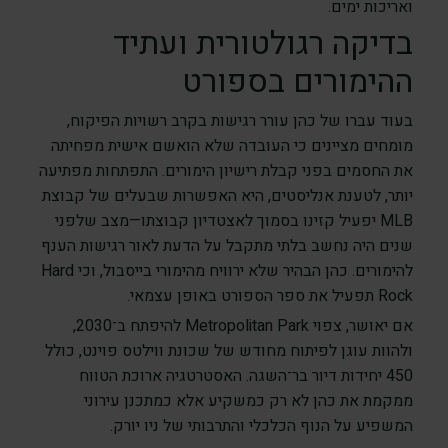
ואריכות ימים.
בדיקה רגולטורית ועתיד
ההימורים בספורט
בעוד עברו של כהן עורר רגישות בקרב רשויות הפיקוח,
מומחים מציינים כי העובדה שלא הואשם אישית מפחיתה
את החסמים בפני קבלת רישיון הימורים. התפתחות מפתיעה
יותר, לטענת אנליסטים, היא האפשרות שבעלים של קבוצת
MLB יפעיל קזינו בסמוך לאצטדיון קבוצתו—מצב שלפני
שנים היה נחשב בלתי מתקבל על הדעת לאור רגישות הענף
להימורים. כהן הבהיר שלא ירוויח מהימורי בייסבול, וכי Hard
Rock תפעיל את ספר הספורט באופן עצמאי.
אם יאושר, צפוי Metropolitan Park להיפתח ב־2030,
ולהוות עוגן לפיתוח מחודש של שכונת ווילטס פוינט, כולל
450 יחידות דיור בר־השגה. האסטרטגיה ארוכת הטווח
ממקמת את כהן לא רק כמשקיע אלא כמתכנן עירוני
המשפיע על הנוף הכלכלי והתרבותי של ניו יורק.