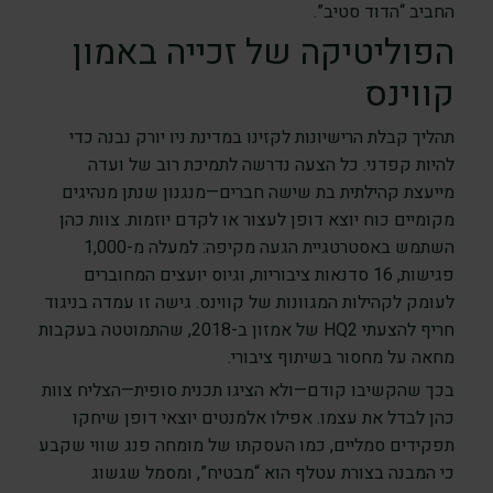
החביב “הדוד סטיב”.
הפוליטיקה של זכייה באמון
קווינס
תהליך קבלת הרישיונות לקזינו במדינת ניו יורק נבנה כדי
להיות קפדני. כל הצעה נדרשה לתמיכת רוב של ועדה
מייעצת קהילתית בת שישה חברים—מנגנון שנתן מנהיגים
מקומיים כוח יוצא דופן לעצור או לקדם יוזמות. צוות כהן
השתמש באסטרטגיית הגעה מקיפה: למעלה מ-1,000
פגישות, 16 סדנאות ציבוריות, וגיוס יועצים המחוברים
לעומק לקהילות המגוונות של קווינס. גישה זו עמדה בניגוד
חריף להצעתי HQ2 של אמזון ב-2018, שהתמוטטה בעקבות
מחאה על מחסור בשיתוף ציבורי.
בכך שהקשיבו קודם—ולא הציגו תכנית סופית—הצליח צוות
כהן לבדל את עצמו. אפילו אלמנטים יוצאי דופן שיחקו
תפקידים סמליים, כמו העסקתו של מומחה פנג שווי שקבע
כי המבנה בצורת עטלף הוא “מבטיח”, ומסמל שגשוג