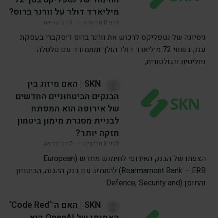
מיליארד דולר על וורנר ברוס?
לפני 8 חודשים
•
6 דק’ קריאה
ניסיונה של נטפליקס לרכוש את וורנר ברוס דיסקברי בעסקת
ענק בשווי 72 מיליארד דולר הולך ומתמודד עם טלטלה
פוליטית ורגולטורית,
SKN | האם מיזוג בין
הבנקים הביטחוניים החדשים
של אירופה הוא המפתח
לבניית מסגרת מימון ביטחון
חזקה יותר?
לפני 8 חודשים
•
7 דק’ קריאה
הצעתו של הבנק האירופי לחימוש מחדש (European
Rearmament Bank – ERB) להתמזג עם בנק ההגנה, הביטחון
והחוסן (Defence, Security and
SKN | האם ה־‘Code Red’
האמיתי של OpenAI הוא