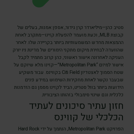
סטיב כהן—מיליארדר קרן גידור, אספן אמנות, בעלים של
קבוצת MLB, וכעת מועמד להפעלת קזינו—מתקרב לאחת
ההמצאות מחדש המשמעותיות ביותר בקריירה שלו. לאחר
שהוועדה לבחירת מיקום מתקני הימורים של מדינת ניו יורק
העניקה לאחרונה אישור ראשוני, כהן קרוב מתמיד לקבל
אישור למיזם “Metropolitan Park”—קזינו מלא שיוקם על
שטח הסמוך לאצטדיון Citi Field בקווינס. עבור משקיע
שבעבר נקשר לאחת מחקירות השימוש במידע פנים
הידועות ביותר בוול סטריט, הביד לקזינו מסמן גם הזדמנות
כלכלית וגם שינוי סימבולי בזהותו הציבורית.
חזון עתיר סיכונים לעתיד
הכלכלי של קווינס
הפרויקט Metropolitan Park, הנתמך על ידי Hard Rock