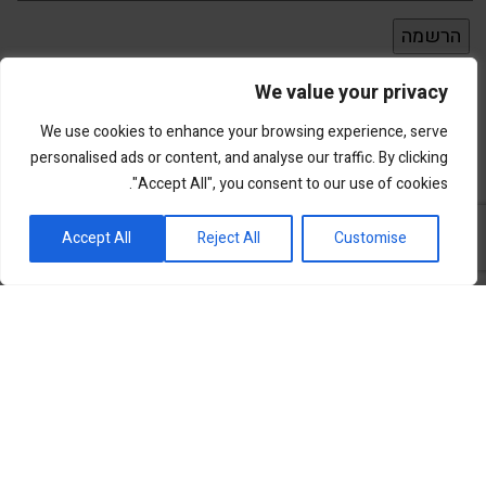
We value your privacy
We use cookies to enhance your browsing experience, serve
personalised ads or content, and analyse our traffic. By clicking
"Accept All", you consent to our use of cookies.
פורטל השקעות וחדשנות
Accept All
Reject All
Customise
שוק ההון