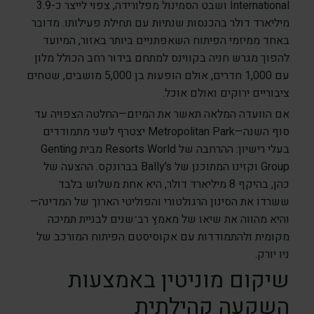
International ושבט הסמינול מפלורידה, צפוי לייצר כ-3.9
מיליארד דולר בהכנסות שנתיות עם תחילת פעילותו. מדובר
באחד ממיזמי הפיתוח השאפתניים ביותר באזור, המיועד
להפוך מגרש חניה בקווינס למתחם בידור רחב הכולל מלון
עם 1,000 חדרים, אולם הופעות בן 5,000 מושבים, שטחים
ציבוריים ירוקים ואולם אוכל.
אם הוועדה המלאה תאשר את המיזם—החלטה הצפויה עד
סוף השנה—Metropolitan Park יצטרף לשני מתמודדים
בעלי רישיון: ההרחבה של Resorts World מבית Genting
Group וקזינו המתוכנן של Bally’s בברונקס. ההצעה של
כהן, בהיקף 8 מיליארד דולר, היא אחת משלוש בלבד
ששרדו את הסינון הרגולטורי והפוליטי הארוך של המדינה—
והיא מהווה את שיאו של מאמץ רב־שנים לבניית תמיכה
מקומית ולהתמודדות עם אקוסיסטם הפיתוח המורכב של
ניו יורק.
שיקום מוניטין באמצעות
השקעה קהילתית