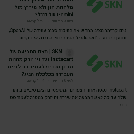
מלחמת הון ולא מירוץ מול
Gemini של גוגל?
לפני 8 חודשים
•
6 דק’ קריאה
ג׳ים קריימר מציב מחדש את הוויכוח סביב עתידה של OpenAI,
וטוען כי רגע ה־“code red” הפנימי של החברה אינו קשור
SKN | האם התביעה של
Instacart נגד ניו יורק מהווה
מבחן מכריע לעתיד רגולציית
העבודה בכלכלת הגיג?
לפני 8 חודשים
•
6 דק’ קריאה
Instacart נקטה אחד הצעדים המשפטיים האגרסיביים ביותר
שלה עד כה כאשר תבעה את עיריית ניו יורק במטרה לעצור סט
רחב