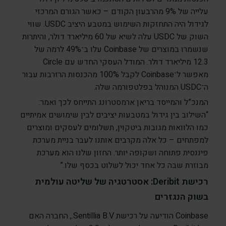
עלייה של 9% מהרבעון הקודם – כאשר הגורם המרכזי
לגידול היה התחזקות השימוש במטבע היציב USDC. שווי
השוק של USDC עלה לשיא של 60 מיליארד דולר, והיתרות
שנשמרו במוצרים של Coinbase עלו ב־49% לרמה של
12.3 מיליארד דולר. המודל העסקי החדש עם Circle
מאפשר ל־Coinbase לקבל 100% מהכנסות הרזרבות עבור
ה־USDC המנוהל בפלטפורמה שלה.
המנכ”ל והמייסד בריאן ארמסטרונג התייחס לכך ואמר:
“השילוב בין גידול במטבעות יציבים לבין שימושים אמיתיים
כמו הלוואות מגובות ביטקוין, תשלומים לעסקים ומוצרים
למפתחים – כל אלה מקרבים אותנו לעבר בניית מערכת
פיננסית פתוחה ושקופה יותר. החזון שלנו הוא מערכת
מבוזרת שבה כל אחד יכול לשלוט בכסף שלו.”
רכישת Deribit: אסטרטגיה של שליטה עולמית
בשוק הנגזרים
Coinbase הודיעה על רכישת Sentillia B.V., החברה האם