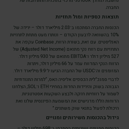
נחשבת למהלך אסטרטגי מרכזי בתוכנית ההתרחבות של
החברה.
תוצאות כספיות ומול תחזיות
הכנסות החברה הסתכמו ב־2.03 מיליארד דולר – ירידה של
10% בהשוואה לרבעון הקודם – ונותרו מעט מתחת לתחזיות
האנליסטים. עם זאת, בשורת הרווח, Coinbase עקפה את
התחזיות עם רווח נקי מתואם (Adjusted Net Income) של
527 מיליון דולר ו־EBITDA מתואם של 930 מיליון דולר.
הרווח הנקי המדווח עמד על 66 מיליון דולר, ויתרות
המזומנים וה־USDC של החברה הגיעו ל־9.9 מיליארד דולר.
לדברי סמנכ”לית הכספים אליסיה האס, “למרות התנודתיות
הגבוהה בשוק והירידות החדות במחירי ETH ו־SOL, הצלחנו
לשמור על רווחיות חזקה ולבצע השקעות אסטרטגיות.
הדוחות הללו מדגישים את המשמעת הפיננסית שלנו ואת
היכולת לפעול בתנאי שוק משתנים.”
גידול בהכנסות משירותים ומנויים
הכנסות ממנויים ושירותים הסתכמו ב־698 מיליון דולר –