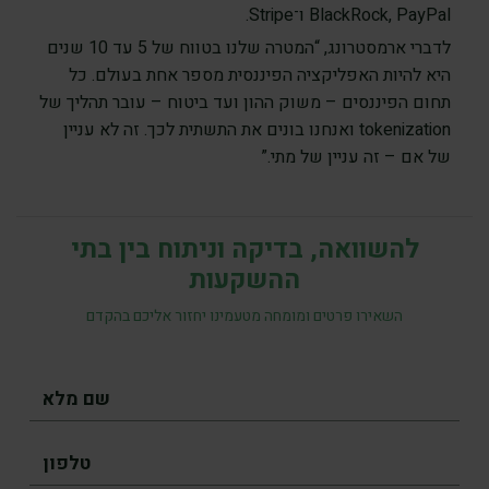
BlackRock, PayPal ו־Stripe.
לדברי ארמסטרונג, “המטרה שלנו בטווח של 5 עד 10 שנים
היא להיות האפליקציה הפיננסית מספר אחת בעולם. כל
תחום הפיננסים – משוק ההון ועד ביטוח – עובר תהליך של
tokenization ואנחנו בונים את התשתית לכך. זה לא עניין
של אם – זה עניין של מתי.”
להשוואה, בדיקה וניתוח בין בתי
ההשקעות
השאירו פרטים ומומחה מטעמינו יחזור אליכם בהקדם