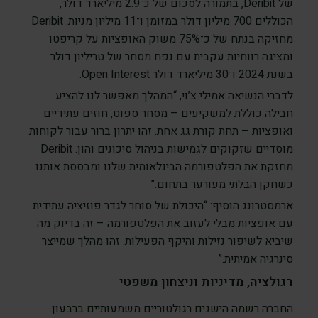
של Deribit, בתמורה לסכום של כ־2.9 מיליארד דולר,
הכוללים 700 מיליון דולר במזומן ו־11 מיליון מניות. Deribit
מחזיקה בנתח של כ־75% משוק האופציות על קריפטו
ומציגה רווחיות עקבית עם נפח מסחר של טריליון דולר
בשנת 2024 ו־30 מיליארד דולר Open Interest.
לדברי הנשיאה אמילי צ’וי, “המהלך מאפשר לנו להציע
חבילה כוללת למשקיעים – מסחר ספוט, חוזים עתידיים
ואופציות – תחת קורת גג אחת. זהו יתרון ברור עבור לקוחות
מוסדיים שזקוקים לגמישות בניהול סיכונים והון. Deribit
מחזקת את הפלטפורמה הבינלאומית שלנו ומבססת אותנו
כשחקן הבלתי מעורער בתחום.”
ארמסטרונג הוסיף: “היכולת של סוחר לגדר פוזיציה עתידית
עם אופציות מבלי לעזוב את הפלטפורמה – זה בדיוק מה
שיביא לשיפור נזילות והיקף הפעילות. זהו מהלך שמייצר
סינרגיה אמיתית.”
רגולציה, מדיניות וניצחון משפטי
החברה רשמה הישגים רגולטוריים משמעותיים ברבעון.