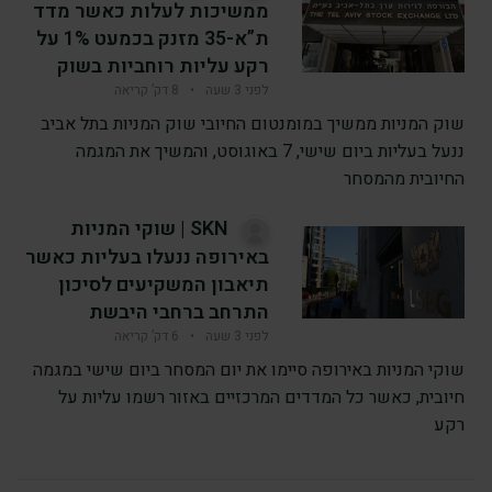
ממשיכות לעלות כאשר מדד
ת”א-35 מזנק בכמעט 1% על
רקע עליות רוחביות בשוק
לפני 3 שעה
•
8 דק’ קריאה
שוק המניות ממשיך במומנטום החיובי שוק המניות בתל אביב
ננעל בעליות ביום שישי, 7 באוגוסט, והמשיך את המגמה
החיובית מהמסחר
SKN | שוקי המניות
באירופה ננעלו בעליות כאשר
תיאבון המשקיעים לסיכון
התרחב ברחבי היבשת
לפני 3 שעה
•
6 דק’ קריאה
שוקי המניות באירופה סיימו את יום המסחר ביום שישי במגמה
חיובית, כאשר כל המדדים המרכזיים באזור רשמו עליות על
רקע