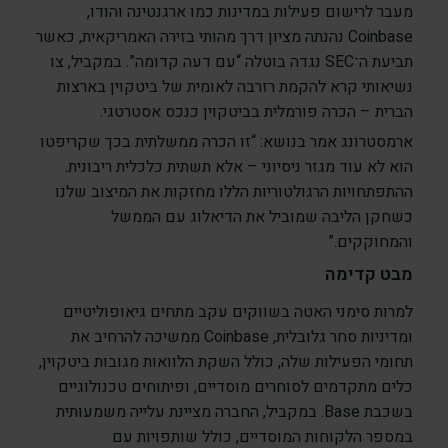
מעבר לרישום פעילות במדינות כמו ארגנטינה והודו,
Coinbase נהנתה מציון דרך מהותי בזירה האמריקאית, כאשר
תביעת ה־SEC נגדה בוטלה “עם דעה קדומה”. במקביל, צו
נשיאותי קרא להקמת רזרבה לאומית של ביטקוין בארצות
הברית – הכרה פורמלית בביטקוין כנכס אסטרטגי.
ארמסטרונג אמר בנושא: “זו הכרה ממשלתית בכך שקריפטו
הוא לא עוד מגזר ניסיוני – אלא תשתית כלכלית ריבונית.
ההתפתחויות הרגולטוריות הללו מחזקות את המיצוב שלנו
כשחקן הליבה שמוביל את הדיאלוג עם הממשל
והמחוקקים.”
מבט קדימה
למרות סימני האטה בשווקים עקב מתחים גיאופוליטיים
ומדיניות סחר גלובלית, Coinbase ממשיכה להרחיב את
תחומי הפעילות שלה, כולל השקת הלוואות מגובות ביטקוין,
כלים מתקדמים לסוחרים מוסדיים, ופיתוחים טכנולוגיים
בשכבת Base. במקביל, החברה מציינת עלייה משמעותית
במספר הלקוחות המוסדיים, כולל שותפויות עם