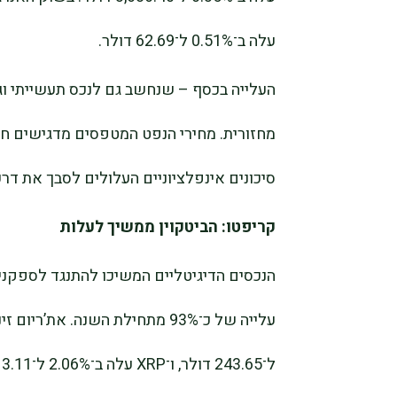
עלה ב־0.51% ל־62.69 דולר.
העלייה בכסף – שנחשב גם לנכס תעשייתי וג
מחזורית. מחירי הנפט המטפסים מדגישים 
סיכונים אינפלציוניים העלולים לסבך את דרכ
קריפטו: הביטקוין ממשיך לעלות
ל־243.65 דולר, ו־XRP עלה ב־2.06% ל־3.11 דולר – מעל 410% בשנה החולפת.