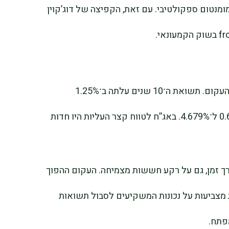
מנטום ספקולטיבי. עם זאת, הקפיצה של דוג’קוין
תשואות האג”ח האמריקאיות עלו לכל אורך העקום. תשואת ה־10 שנים עלתה ב־1.25%
ל־4.061%, ותשואת ה־30 שנה טיפסה ב־0.60% ל־4.679%. באג”ח לטווח קצר העליות היו חדות
רך זמן, גם על רקע חששות מצמיחה. העקום ההפוך
 מצביעות על נכונות המשקיעים לסבול תשואות
מפתח.