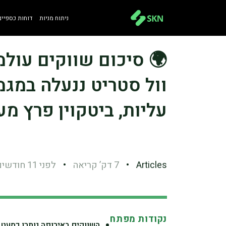
ניתוח מניות
דוחות כספיים
וול סטריט ננעלה במג
עליות, ביטקוין פרץ מ
Articles
•
7 דק’ קריאה
•
לפני 11 חודשים
נקודות מפתח
השווקים באירופה נותרו כמעט 