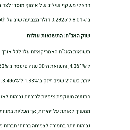
הראלי משקף שילוב של אימוץ מוסדי לצד מו
ב־8.01% ל־0.2825 דולר מצביעה שוב על froth בשוק הקמעונאי.
שוק האג”ח: התשואות עולות
יותר, כשה־2 שנים זינק ב־1.33% ל־3.496%.
התנועה משקפת ציפיות לריביות גבוהות לאו
ממשיך לאותת על זהירות, אך העליות במניות
גבוהות יותר בתמורה לצמיחה ברווחי חברות 