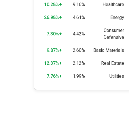
+10.28%
9.16%
Healthcare
+26.98%
4.61%
Energy
Consumer
+7.30%
4.42%
Defensive
+9.87%
2.60%
Basic Materials
+12.37%
2.12%
Real Estate
+7.76%
1.99%
Utilities