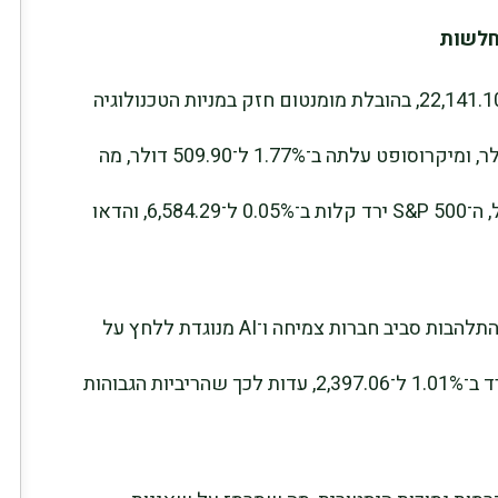
נחלשות
בארה”ב, הנאסד”ק עלה ב־0.44% לרמה של 22,141.10, בהובלת מומנטום חזק במניות הטכנולוגיה
הגדולות. טסלה זינקה ב־7.36% ל־395.94 דולר, ומיקרוסופט עלתה ב־1.77% ל־509.90 דולר, מה
שממחיש את החוסן של המגה־קאפ. במקביל, ה־S&P 500 ירד קלות ב־0.05% ל־6,584.29, והדאו
פסיכולוגיית המשקיעים נותרה סלקטיבית: ההתלהבות סביב חברות צמיחה ו־AI מנוגדת ללחץ על
מניות מחזוריות ובינוניות. מדד ראסל 2000 ירד ב־1.01% ל־2,397.06, עדות לכך שהריביות הגבוהות