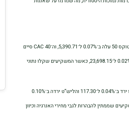
־0.34% ל־14.76, אך נותר ברמות נמוכות היסטורית, מה שמרמז על שאננות
באירופה נרשמו תנועות מזעריות. מדד יורו סטוקס 50 עלה ב־0.07% ל־5,390.71, וה־CAC 40 סיים
כמעט ללא שינוי ב־7,825.24. ה־DAX ירד ב־0.02% ל־23,698.15, כאשר המשקיעים שקלו נתוני
שוקי המט”ח שיקפו זהירות קלה: מדד האירו ירד ב־0.04% ל־117.30 והליש”ט ירדה ב־0.10%
ר משקיעים שממתין להבהרות לגבי מחירי האנרגיה וכיוון