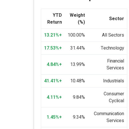
YTD
Weight
Sector
Return
(%)
+13.21%
100.00%
All Sectors
+17.53%
31.44%
Technology
Financial
+4.84%
13.99%
Services
+41.41%
10.48%
Industrials
Consumer
+4.11%
9.84%
Cyclical
Communication
+1.45%
9.34%
Services