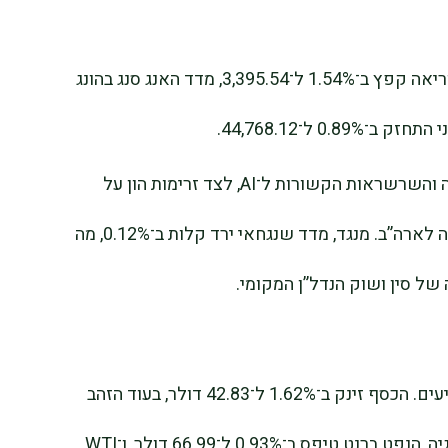
אסיה הצטיינה במיוחד. מדד קוספי בדרום קוריאה קפץ ב־1.54% ל־3,395.54, מדד האנג סנג בהונג
העליות נבעו מאופטימיות סביב תחום החומרה והשרשראות הקשורות ל־AI, לצד זרימות הון על
רקע הערכות שווי אטרקטיביות יותר בהשוואה לארה”ב. מנגד, מדד שנגחאי ירד קלות ב־0.12%, מה
 סין ושוק הנדל”ן המקומי.
הסחורות שידרו גם הן שינוי בתחושת המשקיעים. הכסף זינק ב־1.62% ל־42.83 דולר, בעוד הזהב
עלה ב־0.35% ל־3,686.40 דולר. בשוק האנרגיה, הנפט ברנט טיפס ב־0.93% ל־66.99 דולר, ו־WTI