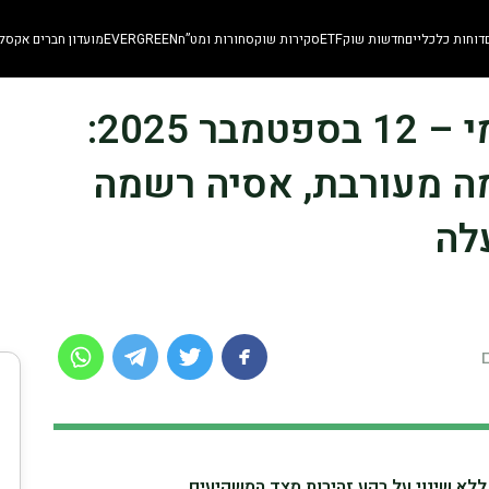
דוחות כלכליים
חדשות שוק
ETF
סקירות שוק
סחורות ומט”ח
EVERGREEN
מועדון חברים אקסלו
🌍 סיכום שווקים עולמי – 12 בספטמבר 2025:
מה מעורבת, אסיה רשמה
עלה
ללא שינוי על רקע זהירות מצד המשקיעים.