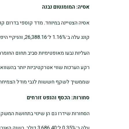
אסיה: המומנטום נבנה
קונג עלה ב־1.16% ל־26,388.16, והניקיי היפני התחזק ב־0.89% ל־44,768.12.
שממשיך לשקף חששות לגבי מודל הצמיחה של
סחורות: הכסף והנפט זורחים