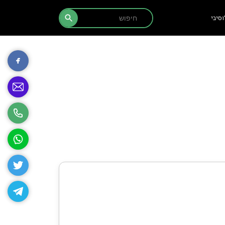
Search Button
Search
סיבי
for: