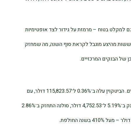
ם למקלט בטוח – מרמזת על גידור לצד אופטימיות
חששות מהיצע מוגבל לקראת סוף השנה, מה שמחזק
ן של הבנקים המרכזיים.
הנכסים הדיגיטליים המשיכו להתנגד לספקנים. הביטקוין עלה ב־0.36% ל־115,823.57 דולר, עם
עלייה של כ־93% מתחילת השנה. את’ריום זינק ב־5.19% ל־4,752.53 דולר, סולנה התחזק ב־2.86%